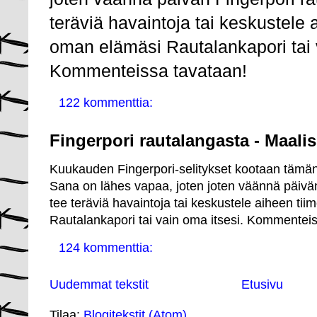
teräviä havaintoja tai keskustele a
oman elämäsi Rautalankapori tai 
Kommenteissa tavataan!
122 kommenttia:
Fingerpori rautalangasta - Maali
Kuukauden Fingerpori-selitykset kootaan tämän
Sana on lähes vapaa, joten joten väännä päivän
tee teräviä havaintoja tai keskustele aiheen tii
Rautalankapori tai vain oma itsesi. Kommentei
124 kommenttia:
Uudemmat tekstit
Etusivu
Tilaa:
Blogitekstit (Atom)