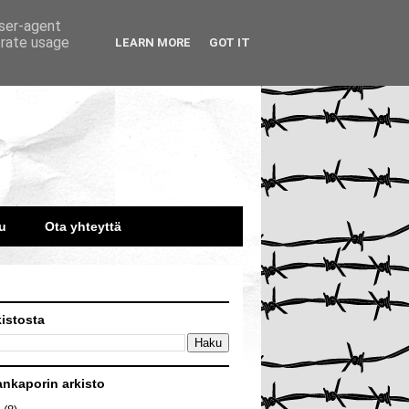
user-agent
erate usage
LEARN MORE
GOT IT
u
Ota yhteyttä
kistosta
ankaporin arkisto