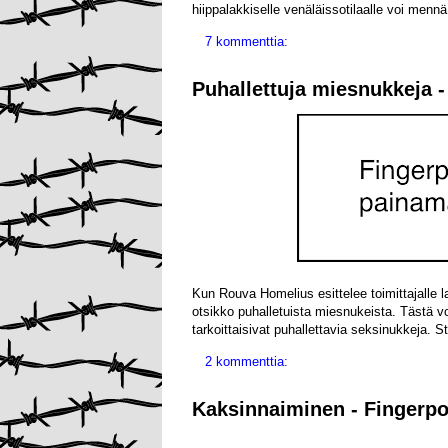
hiippalakkiselle venäläissotilaalle voi menn
7 kommenttia:
Puhallettuja miesnukkeja -
Kun Rouva Homelius esittelee toimittajalle l
otsikko puhalletuista miesnukeista. Tästä vo
tarkoittaisivat puhallettavia seksinukkeja. St
2 kommenttia:
Kaksinnaiminen - Fingerpo