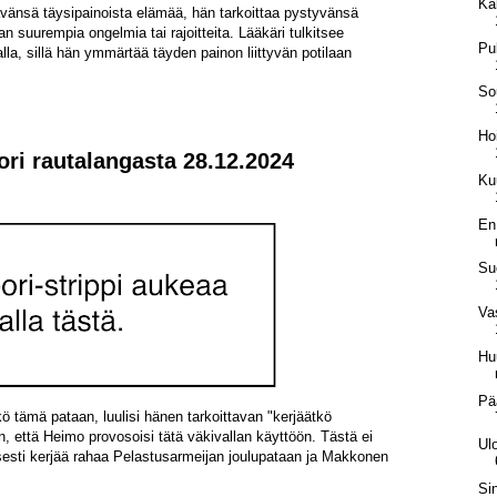
Ka
lävänsä täysipainoista elämää, hän tarkoittaa pystyvänsä
n suurempia ongelmia tai rajoitteita. Lääkäri tulkitsee
Pu
lla, sillä hän ymmärtää täyden painon liittyvän potilaan
So
Ho
ori rautalangasta 28.12.2024
Ku
En
Su
Va
Hu
Pä
tämä pataan, luulisi hänen tarkoittavan "kerjäätkö
an, että Heimo provosoisi tätä väkivallan käyttöön. Tästä ei
Ul
sesti kerjää rahaa Pelastusarmeijan joulupataan ja Makkonen
Si