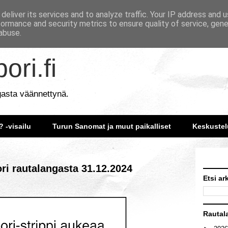
deliver its services and to analyze traffic. Your IP address and 
formance and security metrics to ensure quality of service, gen
abuse.
ori.fi
gasta väännettynä.
? -visailu
Turun Sanomat ja muut paikalliset
Keskustel
ori rautalangasta 31.12.2024
Etsi ar
Rautal