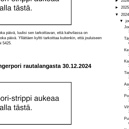
►
202
►
202
▼
202
▼
j
Jo
oka päivä, luulisi sen tarkoittavan, että kahvilassa on
oka päivä. Yllättäen kyltti tarkoittaa kuitenkin, että jouluiseen
Tä
pi 5425.
Ke
Ka
ngerpori rautalangasta 30.12.2024
Tie
Aa
Po
Vi
Pu