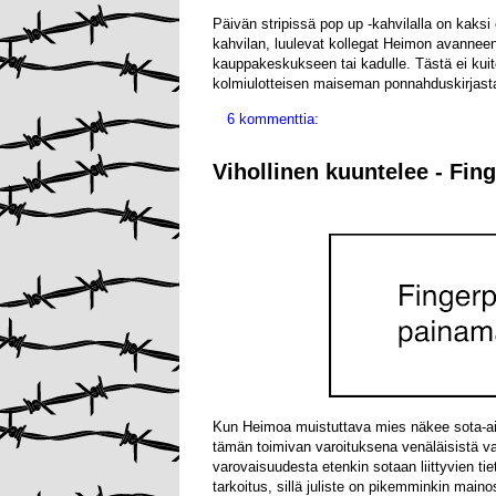
Päivän stripissä pop up -kahvilalla on kaks
kahvilan, luulevat kollegat Heimon avanneen 
kauppakeskukseen tai kadulle. Tästä ei kui
kolmiulotteisen maiseman ponnahduskirjasta,
6 kommenttia:
Vihollinen kuuntelee - Fin
Kun Heimoa muistuttava mies näkee sota-aikaa
tämän toimivan varoituksena venäläisistä vak
varovaisuudesta etenkin sotaan liittyvien tie
tarkoitus, sillä juliste on pikemminkin maino