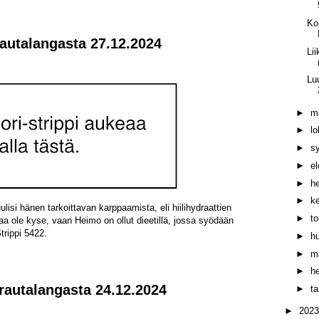
Ko
rautalangasta 27.12.2024
Li
Lu
►
m
►
l
►
s
►
e
►
h
►
k
ulisi hänen tarkoittavan karppaamista, eli hiilihydraattien
►
t
aa ole kyse, vaan Heimo on ollut dieetillä, jossa syödään
trippi 5422.
►
h
►
m
►
h
i rautalangasta 24.12.2024
►
t
►
202