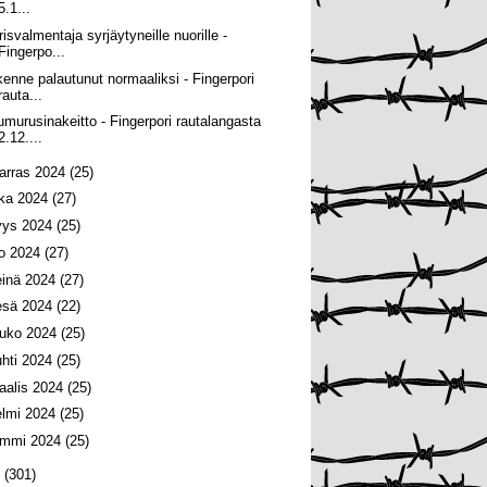
5.1...
risvalmentaja syrjäytyneille nuorille -
Fingerpo...
ikenne palautunut normaaliksi - Fingerpori
rauta...
umurusinakeitto - Fingerpori rautalangasta
2.12....
arras 2024
(25)
oka 2024
(27)
yys 2024
(25)
lo 2024
(27)
einä 2024
(27)
esä 2024
(22)
ouko 2024
(25)
uhti 2024
(25)
aalis 2024
(25)
elmi 2024
(25)
ammi 2024
(25)
3
(301)