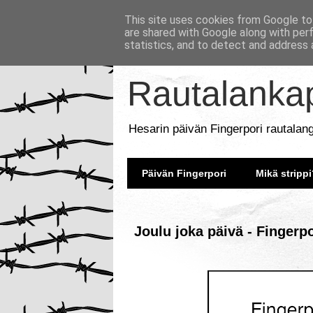
This site uses cookies from Google to 
are shared with Google along with per
statistics, and to detect and address 
Rautalankap
Hesarin päivän Fingerpori rautalan
Päivän Fingerpori
Mikä strippi
Joulu joka päivä - Fingerp