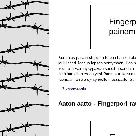
Kun mies päivän stripissä toteaa hänellä o
jouluisesti Jeesus-lapsen syntymään. Hän myö
voisi olla vain nykypäivän suosittu sanonta
tietäjään eli mies on yksi Raamatun kertomuk
tuomaan lahjoja syntyneelle messiaalle. Stri
7 kommenttia:
Aaton aatto - Fingerpori r