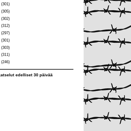
2
(301)
1
(305)
0
(302)
9
(312)
8
(297)
7
(301)
6
(303)
5
(311)
4
(246)
atselut edelliset 30 päivää