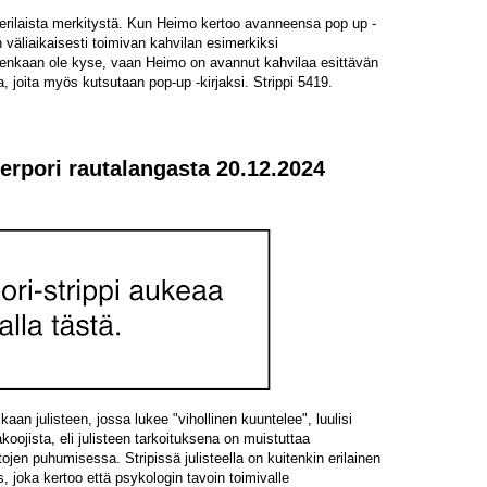
i erilaista merkitystä. Kun Heimo kertoo avanneensa pop up -
väliaikaisesti toimivan kahvilan esimerkiksi
tenkaan ole kyse, vaan Heimo on avannut kahvilaa esittävän
 joita myös kutsutaan pop-up -kirjaksi. Strippi 5419.
gerpori rautalangasta 20.12.2024
n julisteen, jossa lukee "vihollinen kuuntelee", luulisi
oojista, eli julisteen tarkoituksena on muistuttaa
tojen puhumisessa. Stripissä julisteella on kuitenkin erilainen
s, joka kertoo että psykologin tavoin toimivalle