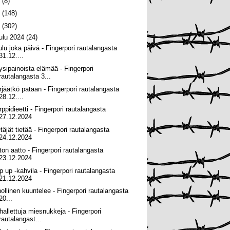
6
(8)
5
(148)
4
(302)
oulu 2024
(24)
ulu joka päivä - Fingerpori rautalangasta
31.12....
ysipainoista elämää - Fingerpori
rautalangasta 3...
rjäätkö pataan - Fingerpori rautalangasta
28.12....
rppidieetti - Fingerpori rautalangasta
27.12.2024
täjät tietää - Fingerpori rautalangasta
24.12.2024
ton aatto - Fingerpori rautalangasta
23.12.2024
p up -kahvila - Fingerpori rautalangasta
21.12.2024
hollinen kuuntelee - Fingerpori rautalangasta
20...
hallettuja miesnukkeja - Fingerpori
rautalangast...