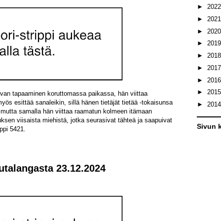
►
202
►
202
►
202
►
201
►
201
►
201
►
201
►
201
levan tapaaminen koruttomassa paikassa, hän viittaa
s esittää sanaleikin, sillä hänen tietäjät tietää -tokaisunsa
►
201
, mutta samalla hän viittaa raamatun kolmeen itämaan
sen viisaista miehistä, jotka seurasivat tähteä ja saapuivat
Sivun k
ppi 5421.
autalangasta 23.12.2024