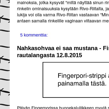
mainoksia, jotka kysyvät "miltä näyttää sinun ri
rinkelin ominaisuuksia kysytään Rivo-Riitalta, ja st
lukija voi olla varma Rivo-Riitan vastaavan "Minä
antaen samalla rinkelille vaginaan viitaavan me
5 kommenttia:
Nahkasohvaa ei saa mustana - Fi
rautalangasta 12.8.2015
Päivän Fingerporissa huonekaluliikkeen myyjä s