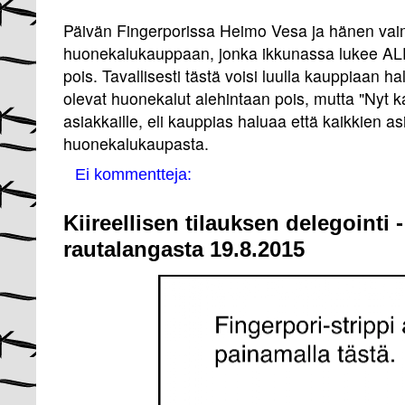
Päivän Fingerporissa Heimo Vesa ja hänen va
huonekalukauppaan, jonka ikkunassa lukee ALE
pois. Tavallisesti tästä voisi luulla kauppiaan h
olevat huonekalut alehintaan pois, mutta "Nyt kai
asiakkaille, eli kauppias haluaa että kaikkien 
huonekalukaupasta.
Ei kommentteja:
Kiireellisen tilauksen delegointi 
rautalangasta 19.8.2015