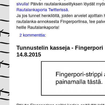
sivulla
! Päivän rautalankaselityksen löydät myö
Rautalankaporia Twitterissä
.
Ja jos tunnet henkilöitä, joiden arvelet ajoittai
rautalanka-annoksesta Fingerporiinsa, tee palvel
heille Rautalankaporia!
2 kommenttia:
Tunnustelin kasseja - Fingerpori
14.8.2015