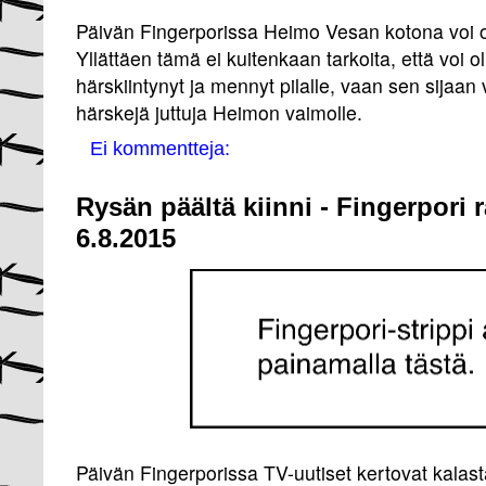
Päivän Fingerporissa Heimo Vesan kotona voi o
Yllättäen tämä ei kuitenkaan tarkoita, että voi o
härskiintynyt ja mennyt pilalle, vaan sen sijaa
härskejä juttuja Heimon vaimolle.
Ei kommentteja:
Rysän päältä kiinni - Fingerpori 
6.8.2015
Päivän Fingerporissa TV-uutiset kertovat kalas