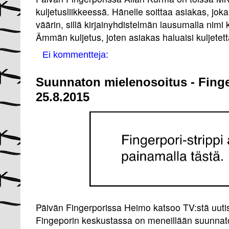
kuljetusliikkeessä. Hänelle soittaa asiakas, j
väärin, sillä kirjainyhdistelmän lausumalla nimi
Ämmän kuljetus, joten asiakas haluaisi kuljetet
Ei kommentteja:
Suunnaton mielenosoitus - Finge
25.8.2015
Päivän Fingerporissa Heimo katsoo TV:stä uutisi
Fingeporin keskustassa on meneillään suunnat