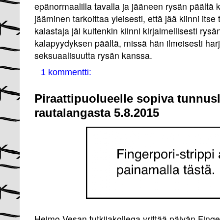
epänormaalilla tavalla ja jääneen rysän päältä k
jääminen tarkoittaa yleisesti, että jää kiinni it
kalastaja jäi kuitenkin kiinni kirjaimellisesti rys
kalapyydyksen päältä, missä hän ilmeisesti harjoi
seksuaalisuutta rysän kanssa.
1 kommentti:
Piraattipuolueelle sopiva tunnusl
rautalangasta 5.8.2015
Heimo Vesan tutkijakollega yrittää päivän Finge