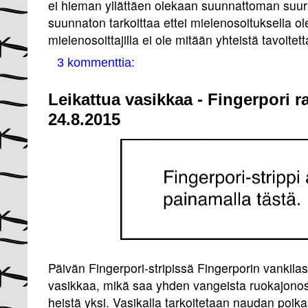
ei hieman yllättäen olekaan suunnattoman suur
suunnaton tarkoittaa ettei mielenosoituksella ol
mielenosoittajilla ei ole mitään yhteistä tavoitett
3 kommenttia:
Leikattua vasikkaa - Fingerpori r
24.8.2015
Päivän Fingerpori-stripissä Fingerporin vankilas
vasikkaa, mikä saa yhden vangeista ruokajono
heistä yksi. Vasikalla tarkoitetaan naudan poika