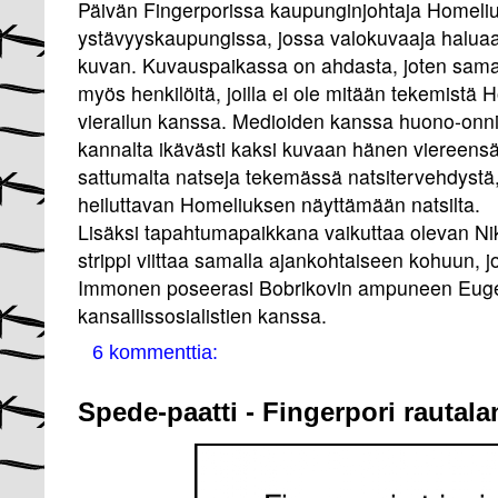
Päivän Fingerporissa kaupunginjohtaja Homelius
ystävyyskaupungissa, jossa valokuvaaja haluaa
kuvan. Kuvauspaikassa on ahdasta, joten sam
myös henkilöitä, joilla ei ole mitään tekemistä
vierailun kanssa. Medioiden kanssa huono-onn
kannalta ikävästi kaksi kuvaan hänen viereensä
sattumalta natseja tekemässä natsitervehdystä
heiluttavan Homeliuksen näyttämään natsilta.
Lisäksi tapahtumapaikkana vaikuttaa olevan Nik
strippi viittaa samalla ajankohtaiseen kohuun, 
Immonen poseerasi Bobrikovin ampuneen Eug
kansallissosialistien kanssa.
6 kommenttia:
Spede-paatti - Fingerpori rautala