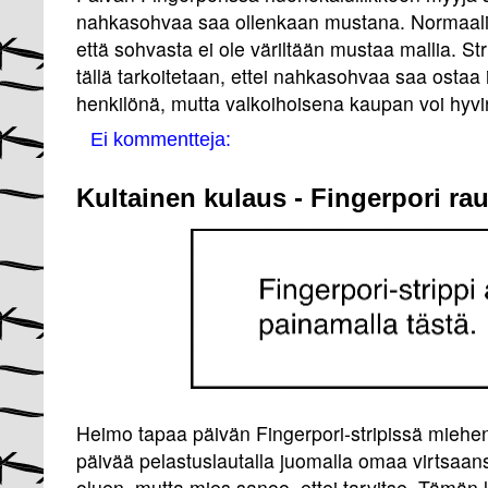
nahkasohvaa saa ollenkaan mustana. Normaalisti
että sohvasta ei ole väriltään mustaa mallia. Str
tällä tarkoitetaan, ettei nahkasohvaa saa ostaa
henkilönä, mutta valkoihoisena kaupan voi hyvi
Ei kommentteja:
Kultainen kulaus - Fingerpori ra
Heimo tapaa päivän Fingerpori-stripissä miehen
päivää pelastuslautalla juomalla omaa virtsaan
oluen, mutta mies sanoo, ettei tarvitse. Tämän