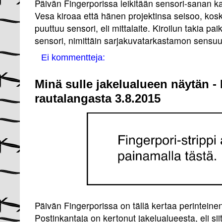
Päivän Fingerporissa leikitään sensori-sanan k
Vesa kiroaa että hänen projektinsa seisoo, kosk
puuttuu sensori, eli mittalaite. Kiroilun takia pai
sensori, nimittäin sarjakuvatarkastamon sensuu
Ei kommentteja:
Minä sulle jakelualueen näytän -
rautalangasta 3.8.2015
Päivän Fingerporissa on tällä kertaa perinteinen 
Postinkantaja on kertonut jakelualueesta, eli si