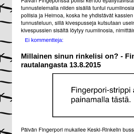
Päivän Fingeporissa poliisi kertoo epäilyttävistä
tunnustelemalla niiden sisällä tuntui ruumiinosi
poliisia ja Heimoa, koska he yhdistävät kassien
tunnusteluun, sillä kivespusseja kutsutaan usei
kivespussien sisältä löytyy ruumiinosia, nimittäi
Ei kommentteja:
Millainen sinun rinkelisi on? - F
rautalangasta 13.8.2015
Päivän Fingerpori mukailee Keski-Rinkelin buss