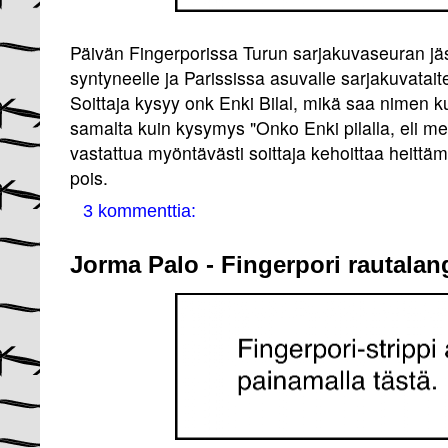
Päivän Fingerporissa Turun sarjakuvaseuran jäs
syntyneelle ja Parississa asuvalle sarjakuvataitel
Soittaja kysyy onk Enki Bilal, mikä saa nimen 
samalta kuin kysymys "Onko Enki pilalla, eli menn
vastattua myöntävästi soittaja kehoittaa heittäm
pois.
3 kommenttia:
Jorma Palo - Fingerpori rautalan