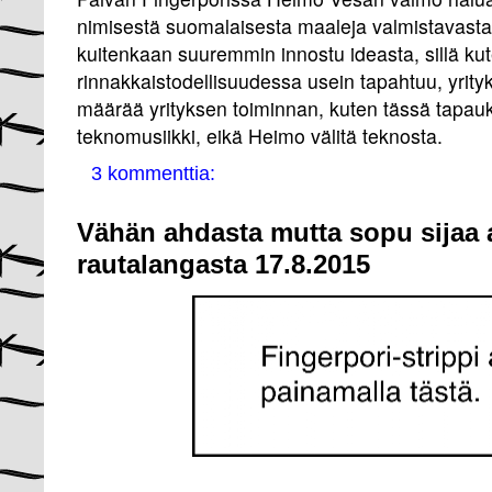
nimisestä suomalaisesta maaleja valmistavasta 
kuitenkaan suuremmin innostu ideasta, sillä ku
rinnakkaistodellisuudessa usein tapahtuu, yrity
määrää yrityksen toiminnan, kuten tässä tapau
teknomusiikki, eikä Heimo välitä teknosta.
3 kommenttia:
Vähän ahdasta mutta sopu sijaa a
rautalangasta 17.8.2015