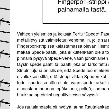
Viihteen yleismies ja keksijä Pertti "Spede" Pa
metallilevyistä valmistetun venemallin, jolle sa
Fingerpori-stripissä kalastamassa olevan Heim
makaa Spede-paatti, joka ei kuitenkaan ole ait
pinnalla pysyvä Spede-vene, vaan jonkinlainen 
täysin spede paatti tai paatti joka on tarkoitettu 
Stripin jujuna on siis se, että Spede tuo mielee
oivalluksen siitä, että strippi viittaa Speden k
todellisuudessa näin ei ole, vaan spede tarkoit
ainoastaan huonoa, epäkelpoa, pelleä, samaan 
haukkua spedeksi negatiivisessa sävyssä.
Jos rautalangasta oli hyötyä, anna Rautalankap