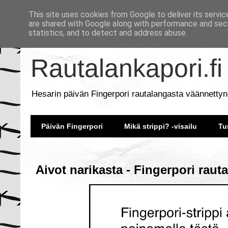
This site uses cookies from Google to deliver its servic
are shared with Google along with performance and secu
statistics, and to detect and address abuse.
Rautalankapori.fi
Hesarin päivän Fingerpori rautalangasta väännettyn
Päivän Fingerpori
Mikä strippi? -visailu
Tu
Aivot narikasta - Fingerpori raut