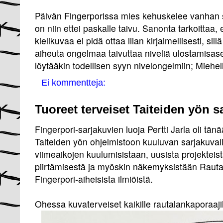
Päivän Fingerporissa mies kehuskelee vanhan
on niin ettei paskalle taivu. Sanonta tarkoittaa,
kielikuvaa ei pidä ottaa liian kirjaimellisesti, sil
aiheuta ongelmaa taivuttaa niveliä ulostamisa
löytääkin todellisen syyn nivelongelmiin; Miehe
Ei kommentteja:
Tuoreet terveiset Taiteiden yön s
Fingerpori-sarjakuvien luoja Pertti Jarla oli tän
Taiteiden yön ohjelmistoon kuuluvan sarjakuvail
viimeaikojen kuulumisistaan, uusista projekteist
piirtämisestä ja myöskin näkemyksistään Rauta
Fingerpori-aiheisista ilmiöistä.
Ohessa kuvaterveiset kaikille rautalankaporaajil