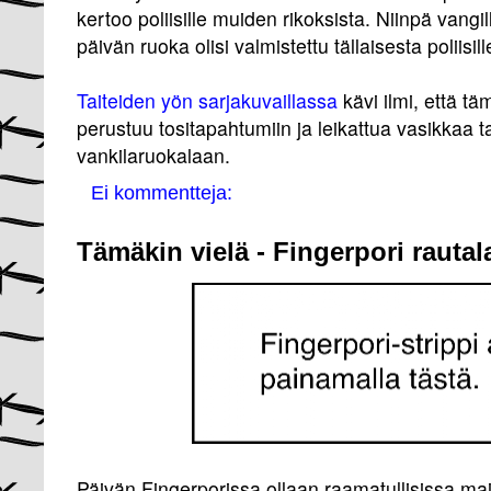
kertoo poliisille muiden rikoksista. Niinpä vangil
päivän ruoka olisi valmistettu tällaisesta poliisi
Taiteiden yön sarjakuvaillassa
kävi ilmi, että tä
perustuu tositapahtumiin ja leikattua vasikkaa 
vankilaruokalaan.
Ei kommentteja:
Tämäkin vielä - Fingerpori rauta
Päivän Fingerporissa ollaan raamatullisissa ma