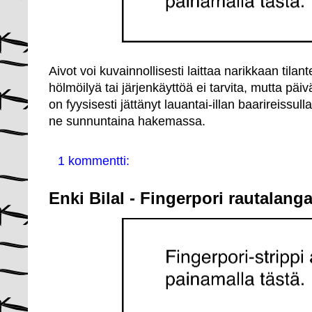
Aivot voi kuvainnollisesti laittaa narikkaan tila
hölmöilyä tai järjenkäyttöä ei tarvita, mutta pä
on fyysisesti jättänyt lauantai-illan baarireissul
ne sunnuntaina hakemassa.
1 kommentti:
Enki Bilal - Fingerpori rautalang