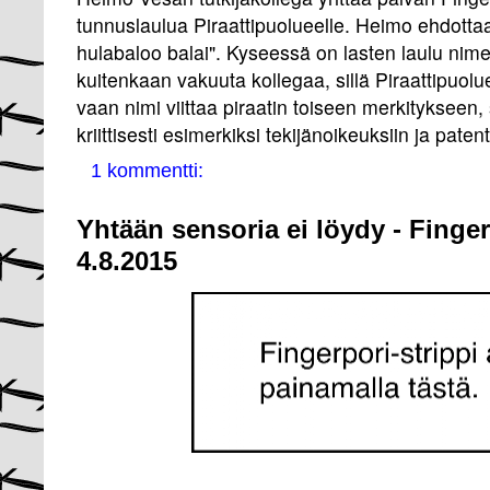
tunnuslaulua Piraattipuolueelle. Heimo ehdotta
hulabaloo balai". Kyseessä on lasten laulu nimel
kuitenkaan vakuuta kollegaa, sillä Piraattipuolu
vaan nimi viittaa piraatin toiseen merkitykseen,
kriittisesti esimerkiksi tekijänoikeuksiin ja patent
1 kommentti:
Yhtään sensoria ei löydy - Finge
4.8.2015