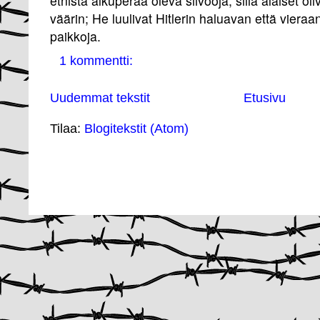
etnistä alkuperää oleva siivooja, sillä alaiset o
väärin; He luulivat Hitlerin haluavan että vieraa
paikkoja.
1 kommentti:
Uudemmat tekstit
Etusivu
Tilaa:
Blogitekstit (Atom)