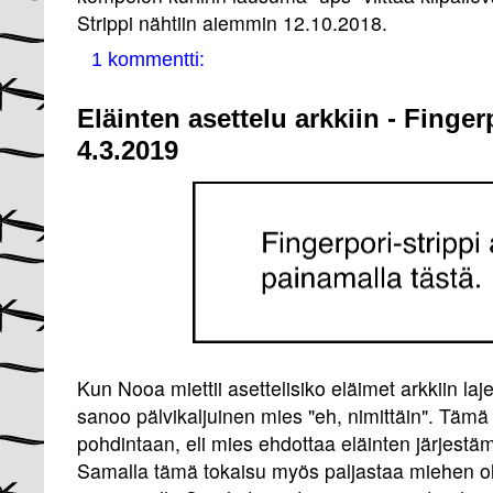
Strippi nähtiin aiemmin 12.10.2018.
1 kommentti:
Eläinten asettelu arkkiin - Finge
4.3.2019
Kun Nooa miettii asettelisiko eläimet arkkiin laje
sanoo pälvikaljuinen mies "eh, nimittäin". Täm
pohdintaan, eli mies ehdottaa eläinten järjestä
Samalla tämä tokaisu myös paljastaa miehen o