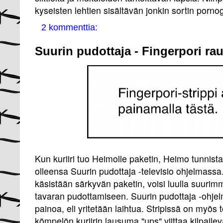
kyseisten lehtien sisältävän jonkin sortin pornog
2 kommenttia:
Suurin pudottaja - Fingerpori ra
Kun kuriiri tuo Heimolle paketin, Heimo tunnist
olleensa Suurin pudottaja -televisio ohjelmassa
käsistään särkyvän paketin, voisi luulla suurim
tavaran pudottamiseen. Suurin pudottaja -ohje
painoa, eli yritetään laihtua. Stripissä on myös t
kömpelön kuriirin lausuma "ups" viittaa kilpaile