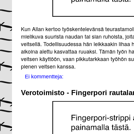
Kun Allan kertoo työskentelevänsä teurastamoll
mielikuva suurista naudan tai sian ruhoista, joita
veitsellä. Todellisuudessa hän leikkaakin lihaa h
aikoina alettu kasvattaa ruuaksi. Tämän työn ha
veitsen käyttöön, vaan pikkutarkkaan työhön suu
pienen veitsen kanssa.
Ei kommentteja:
Verotoimisto - Fingerpori rautala