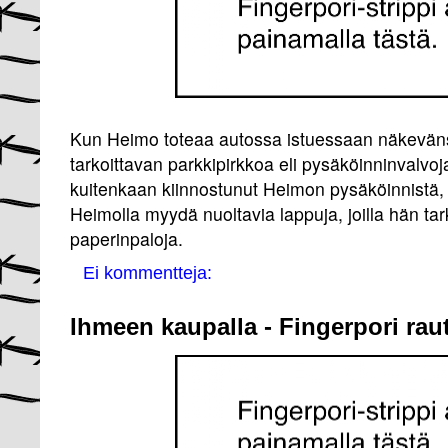
Kun Heimo toteaa autossa istuessaan näkevänsä
tarkoittavan parkkipirkkoa eli pysäköinninvalvoj
kuitenkaan kiinnostunut Heimon pysäköinnistä,
Heimolla myydä nuoltavia lappuja, joilla hän tar
paperinpaloja.
Ei kommentteja:
Ihmeen kaupalla - Fingerpori rau