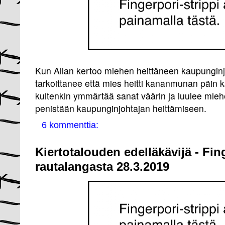
Kun Allan kertoo miehen heittäneen kaupunginj
tarkoittanee että mies heitti kananmunan päin
kuitenkin ymmärtää sanat väärin ja luulee mi
penistään kaupunginjohtajan heittämiseen.
6 kommenttia:
Kiertotalouden edelläkävijä - Fin
rautalangasta 28.3.2019