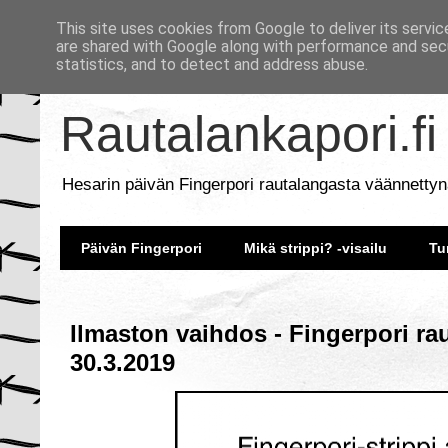
This site uses cookies from Google to deliver its servic
are shared with Google along with performance and secu
statistics, and to detect and address abuse.
Rautalankapori.fi
Hesarin päivän Fingerpori rautalangasta väännettyn
Päivän Fingerpori
Mikä strippi? -visailu
Tu
Ilmaston vaihdos - Fingerpori ra
30.3.2019