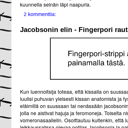
kuunnella seinän läpi naapuria.
2 kommenttia:
Jacobsonin elin - Fingerpori rau
Kun luennoitsija toteaa, että kissalla on suuss
luulisi puhuvan yleisesti kissan anatomista ja fys
eläimillä on suussaan tai nenässään jacobsonin
jolla ne aistivat hajuja ja feromoneja. Toiselta 
vomeronasaalielin. Osoittautuu kuitenkin, että lue
leikkaussalissa olevaa potilas Jacobsonia ja pai