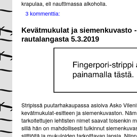
krapulaa, eli nauttimassa alkoholia.
3 kommenttia:
Kevätmukulat ja siemenkuvasto -
rautalangasta 5.3.2019
Stripissä puutarhakaupassa asioiva Asko Vileni
kevätmukulat-esitteen ja siemenkuvaston. Näm
tarkoitettujen lehtisten nimet saavat toisenkin
sillä hän on mahdollisesti tulkinnut siemenkuva
siittiöitä ja mukuloiden tarkoittavan lapsia. Niin