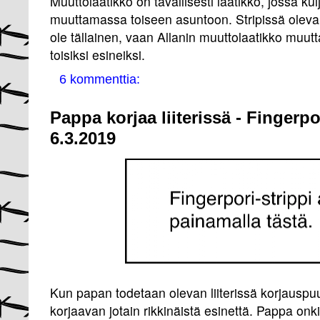
Muuttolaatikko on tavallisesti laatikko, jossa ku
muuttamassa toiseen asuntoon. Stripissä oleva
ole tällainen, vaan Allanin muuttolaatikko muutt
toisiksi esineiksi.
6 kommenttia:
Pappa korjaa liiterissä - Fingerp
6.3.2019
Kun papan todetaan olevan liiterissä korjauspuu
korjaavan jotain rikkinäistä esinettä. Pappa on