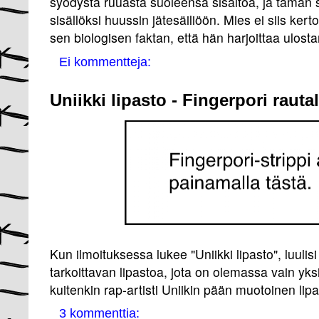
syödystä ruuasta suoleensa sisältöä, ja tämän 
sisällöksi huussin jätesäiliöön. Mies ei siis ker
sen biologisen faktan, että hän harjoittaa ulosta
Ei kommentteja:
Uniikki lipasto - Fingerpori raut
Kun ilmoituksessa lukee "Uniikki lipasto", luulis
tarkoittavan lipastoa, jota on olemassa vain yk
kuitenkin rap-artisti Uniikin pään muotoinen lipa
3 kommenttia: