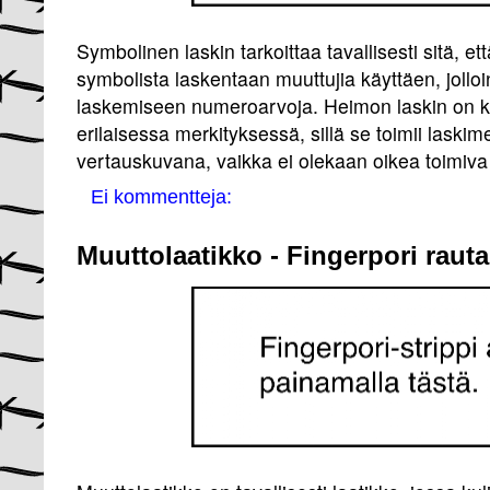
Symbolinen laskin tarkoittaa tavallisesti sitä, e
symbolista laskentaan muuttujia käyttäen, jolloi
laskemiseen numeroarvoja. Heimon laskin on k
erilaisessa merkityksessä, sillä se toimii laski
vertauskuvana, vaikka ei olekaan oikea toimiva 
Ei kommentteja:
Muuttolaatikko - Fingerpori raut