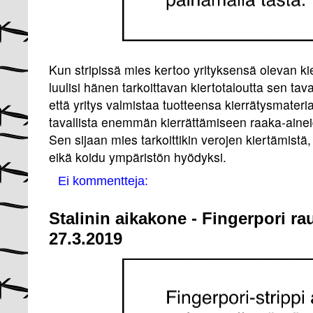
Kun stripissä mies kertoo yrityksensä olevan ki
luulisi hänen tarkoittavan kiertotaloutta sen tav
että yritys valmistaa tuotteensa kierrätysmateri
tavallista enemmän kierrättämiseen raaka-aine
Sen sijaan mies tarkoittikin verojen kiertämistä,
eikä koidu ympäristön hyödyksi.
Ei kommentteja:
Stalinin aikakone - Fingerpori ra
27.3.2019