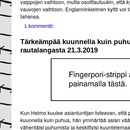
vaippojen vaihtoon, mutta osoittautuukin, että 
vauvojen vaihtoon. Englanninkielinen kyltti voi 
tahansa.
1 kommentti:
Tärkeämpää kuunnella kuin puhu
rautalangasta 21.3.2019
Kun Heimo kuulee asiantuntijan toteavan, että
kuunnella kuin puhua, hän ymmärtää asian väär
vähentäisi puhumista ja keskittyisi kuuntelema