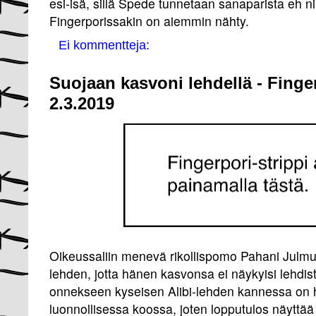
esi-isä, sillä Spede tunnetaan sanaparista eh ni
Fingerporissakin on aiemmin nähty.
Ei kommentteja:
Suojaan kasvoni lehdellä - Finge
2.3.2019
Oikeussaliin menevä rikollispomo Pahani Julmu
lehden, jotta hänen kasvonsa ei näykyisi lehdi
onnekseen kyseisen Alibi-lehden kannessa on
luonnollisessa koossa, joten lopputulos näyttää