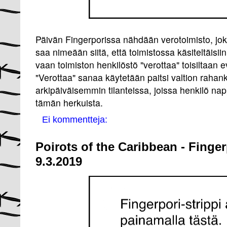
Päivän Fingerporissa nähdään verotoimisto, jok
saa nimeään siitä, että toimistossa käsiteltäisii
vaan toimiston henkilöstö "verottaa" toisiltaan ev
"Verottaa" sanaa käytetään paitsi valtion raha
arkipäiväisemmin tilanteissa, joissa henkilö na
tämän herkuista.
Ei kommentteja:
Poirots of the Caribbean - Finger
9.3.2019