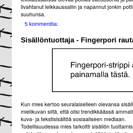
livahtanut leikkaussaliin ja napannut jonkin pot
suuhunsa.
5 kommenttia:
Sisällöntuottaja - Fingerpori rau
Kun mies kertoo seuralaiselleen olevansa sisäl
mielikuvan siitä, että olisi trendikkäässä amma
kuva- ja tekstisisältöä sosiaaliseen mediaan.
Todellisuudessa mies tarkoitti sisällön tuottamise