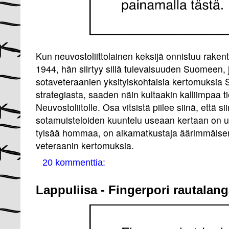
Kun neuvostoliittolainen keksijä onnistuu rak
1944, hän siirtyy sillä tulevaisuuden Suomeen,
sotaveteraanien yksityiskohtaisia kertomuksia S
strategiasta, saaden näin kultaakin kalliimpaa t
Neuvostoliitolle. Osa vitsistä piilee siinä, että
sotamuisteloiden kuuntelu useaan kertaan on us
tylsää hommaa, on aikamatkustaja äärimmäise
veteraanin kertomuksia.
20 kommenttia:
Lappuliisa - Fingerpori rautalang