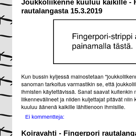
Joukkoliikenne kuuluu kaikille - 
rautalangasta 15.3.2019
Kun bussin kyljessä mainostetaan "joukkoliikenn
sanoman tarkoitus varmastikin se, että joukkoliik
ihmisten käytettävissä. Sanat saavat kuitenkin
liikennevälineet ja niiden kuljettajat pitävät niin
kuuluu äänenä kaikille lähitienoon ihmisille.
Ei kommentteja:
Koiravahti - Fingerpori rautalang