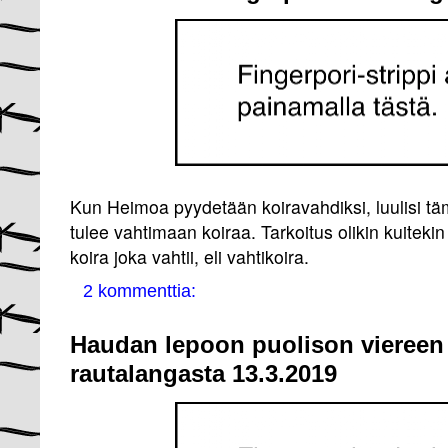
Kun Heimoa pyydetään koiravahdiksi, luulisi tä
tulee vahtimaan koiraa. Tarkoitus olikin kuitekin
koira joka vahtii, eli vahtikoira.
2 kommenttia:
Haudan lepoon puolison viereen 
rautalangasta 13.3.2019