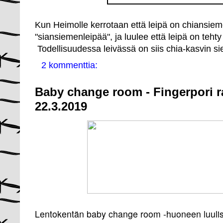
Kun Heimolle kerrotaan että leipä on chiansie
"siansiemenleipää", ja luulee että leipä on tehty s
Todellisuudessa leivässä on siis chia-kasvin s
2 kommenttia:
Baby change room - Fingerpori r
22.3.2019
Lentokentän baby change room -huoneen luulisi