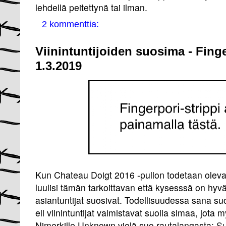
lehdellä peitettynä tai ilman.
2 kommenttia:
Viinintuntijoiden suosima - Fing
1.3.2019
Kun Chateau Doigt 2016 -pullon todetaan olevan
luulisi tämän tarkoittavan että kysesssä on hyväl
asiantuntijat suosivat. Todellisuudessa sana su
eli viinintuntijat valmistavat suolla simaa, jot
Nimerkille Unknown vielä suo rautalangasta:
S