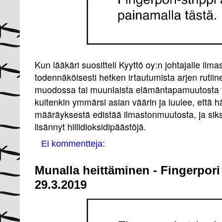
Kun lääkäri suositteli Kyyttö oy:n johtajalle ilma
todennäköisesti hetken irtautumista arjen rutii
muodossa tai muunlaista elämäntapamuutosta t
kuitenkin ymmärsi asian väärin ja luulee, että h
määräyksestä edistää ilmastonmuutosta, ja siks
lisännyt hiilidioksidipäästöjä.
Ei kommentteja:
Munalla heittäminen - Fingerpori
29.3.2019