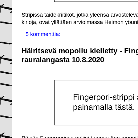
Stripissä taidekriitikot, jotka yleensä arvostelev
kirjoja, ovat yllättäen arvioimassa Heimon yöun
5 kommenttia:
Häiritsevä mopoilu kielletty - Fin
rauralangasta 10.8.2020