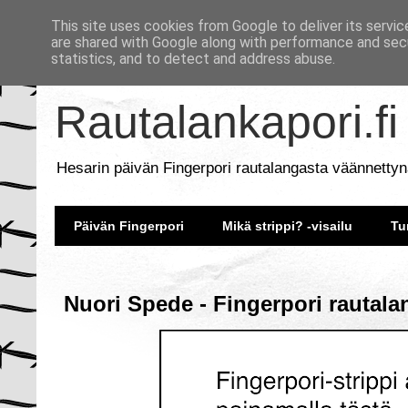
This site uses cookies from Google to deliver its servic
are shared with Google along with performance and secu
statistics, and to detect and address abuse.
Rautalankapori.fi
Hesarin päivän Fingerpori rautalangasta väännettyn
Päivän Fingerpori
Mikä strippi? -visailu
Tu
Nuori Spede - Fingerpori rautala