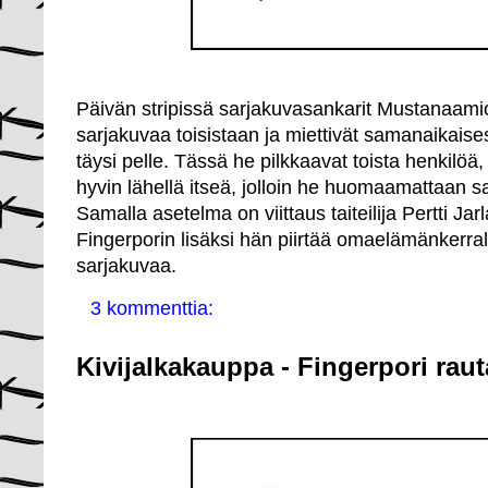
Päivän stripissä sarjakuvasankarit Mustanaamio
sarjakuvaa toisistaan ja miettivät samanaikaises
täysi pelle. Tässä he pilkkaavat toista henkilö
hyvin lähellä itseä, jolloin he huomaamattaan s
Samalla asetelma on viittaus taiteilija Pertti Jarl
Fingerporin lisäksi hän piirtää omaelämänkerral
sarjakuvaa.
3 kommenttia:
Kivijalkakauppa - Fingerpori rau