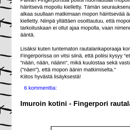
Päivän Fingerporissa poliisi huomauttaa mopoilij
häiritsevä mopoilu kielletty. Tämän seurauksen
alkaa suullaan matkimaan mopon häiritsevää ää
kielletty. Niinpä yllättäen osoittautuu, että mopo
tarkoituskaan ei ollut ajaa mopolla, vaan nime
ääntä.
Lisäksi kuten tuntematon rautalankaporaaja ko
Fingerporissa on vitsi siinä, että poliisi kysyy "
"nään, nään, näänn", mikä kuulostaa sekä vas
("näen"), että mopon äänin matkimiselta."
Kiitos hyvästä lisäyksestä!
6 kommenttia:
Imuroin kotini - Fingerpori rauta