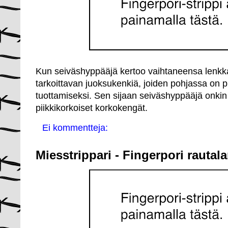
Kun seiväshyppääjä kertoo vaihtaneensa lenkkari
tarkoittavan juoksukenkiä, joiden pohjassa on 
tuottamiseksi. Sen sijaan seiväshyppääjä onkin
piikkikorkoiset korkokengät.
Ei kommentteja:
Miesstrippari - Fingerpori rautal