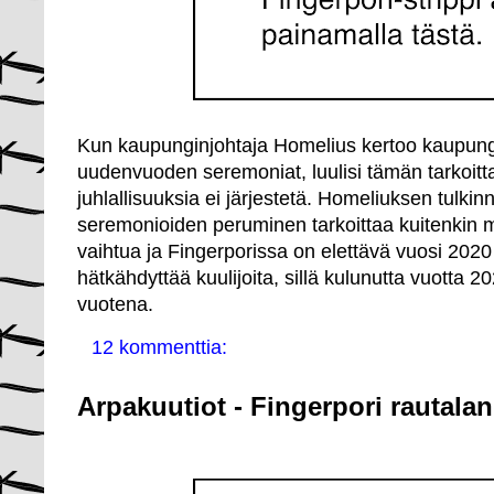
Kun kaupunginjohtaja Homelius kertoo kaupungi
uudenvuoden seremoniat, luulisi tämän tarkoittav
juhlallisuuksia ei järjestetä. Homeliuksen tul
seremonioiden peruminen tarkoittaa kuitenkin my
vaihtua ja Fingerporissa on elettävä vuosi 20
hätkähdyttää kuulijoita, sillä kulunutta vuotta 2
vuotena.
12 kommenttia:
Arpakuutiot - Fingerpori rautala