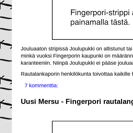
Jouluaaton stripissä Joulupukki on altistunut ta
minkä vuoksi Fingerporin kaupunki on määränn
karanteeniin. Niinpä Joulupukki ei pääse joulua
Rautalankaporin henkilökunta toivottaa kaikille h
7 kommenttia:
Uusi Mersu - Fingerpori rautalan