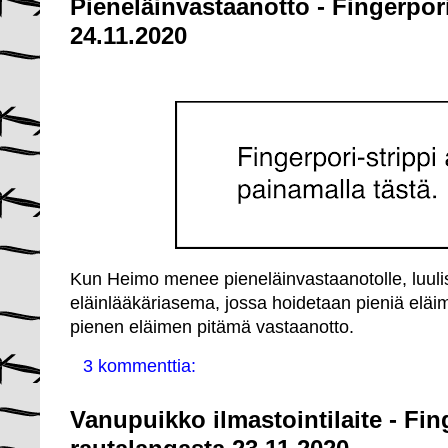
Pieneläinvastaanotto - Fingerpor
24.11.2020
Kun Heimo menee pieneläinvastaanotolle, luuli
eläinlääkäriasema, jossa hoidetaan pieniä eläi
pienen eläimen pitämä vastaanotto.
3 kommenttia:
Vanupuikko ilmastointilaite - Fin