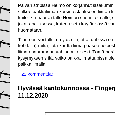
Päivän stripissä Heimo on korjannut sisäkumin 
sulkee paikkaliiman korkin estääkseen liiman k
kuitenkin nauraa tälle Heimon suunnitelmalle, si
joka tapauksessa, kuten usein käytännössä van
huomataan.
Tilanteen voi tulkita myös niin, että tuubissa o
kohdalla) reikä, jota kautta liima pääsee helpo
liiman nauramaan vahingoniloisesti. Tämä herät
kysymyksen siitä, voiko paikkaliimatuubissa ole
paikkaliimalla.
22 kommenttia:
Hyvässä kantokunnossa - Fingerp
11.12.2020