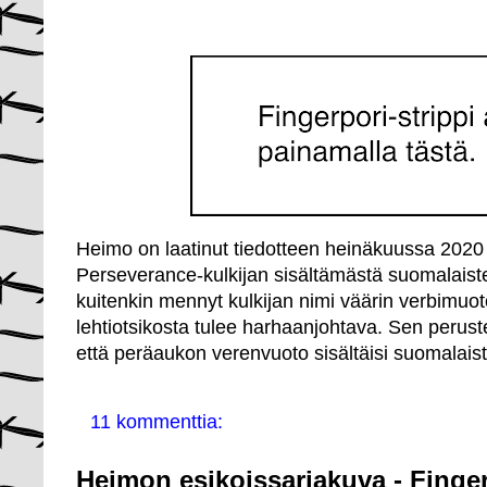
Heimo on laatinut tiedotteen heinäkuussa 2020 
Perseverance-kulkijan sisältämästä suomalaist
kuitenkin mennyt kulkijan nimi väärin verbimuo
lehtiotsikosta tulee harhaanjohtava. Sen perusteel
että peräaukon verenvuoto sisältäisi suomalaist
11 kommenttia:
Heimon esikoissarjakuva - Finger