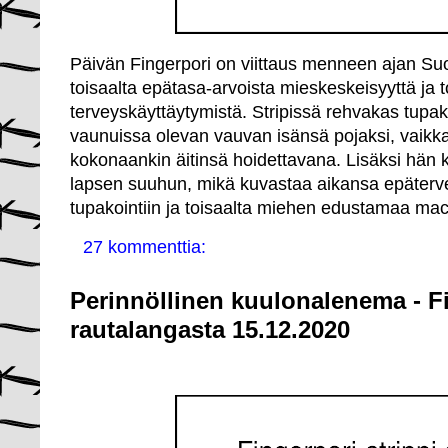
Päivän Fingerpori on viittaus menneen ajan Su
toisaalta epätasa-arvoista mieskeskeisyyttä ja t
terveyskäyttäytymistä. Stripissä rehvakas tupa
vaunuissa olevan vauvan isänsä pojaksi, vaikka 
kokonaankin äitinsä hoidettavana. Lisäksi hän 
lapsen suuhun, mikä kuvastaa aikansa epäterv
tupakointiin ja toisaalta miehen edustamaa mac
27 kommenttia:
Perinnöllinen kuulonalenema - F
rautalangasta 15.12.2020