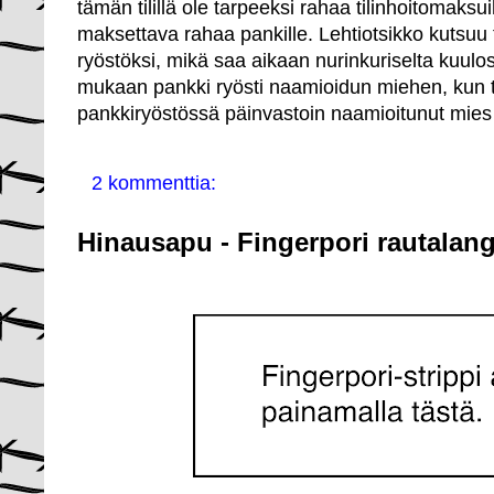
tämän tilillä ole tarpeeksi rahaa tilinhoitomaks
maksettava rahaa pankille. Lehtiotsikko kutsuu t
ryöstöksi, mikä saa aikaan nurinkuriselta kuulo
mukaan pankki ryösti naamioidun miehen, kun 
pankkiryöstössä päinvastoin naamioitunut mies
2 kommenttia:
Hinausapu - Fingerpori rautalang