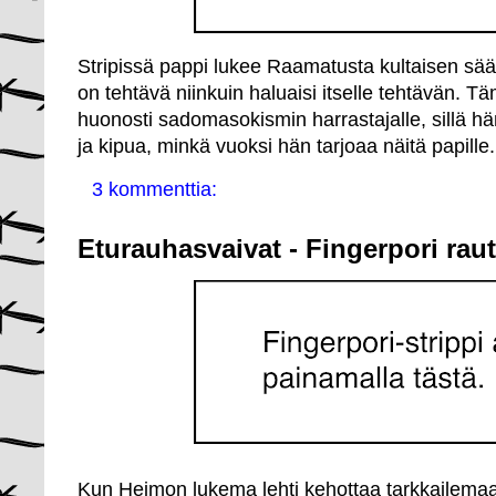
Stripissä pappi lukee Raamatusta kultaisen sä
on tehtävä niinkuin haluaisi itselle tehtävän. Tä
huonosti sadomasokismin harrastajalle, sillä hän
ja kipua, minkä vuoksi hän tarjoaa näitä papille.
3 kommenttia:
Eturauhasvaivat - Fingerpori rau
Kun Heimon lukema lehti kehottaa tarkkailemaa