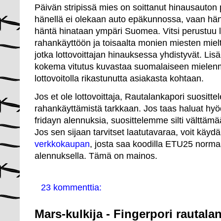
Päivän stripissä mies on soittanut hinausauton p
hänellä ei olekaan auto epäkunnossa, vaan hän
häntä hinataan ympäri Suomea. Vitsi perustuu l
rahankäyttöön ja toisaalta monien miesten miel
jotka lottovoittajan hinauksessa yhdistyvät.
Lisä
kokema vitutus kuvastaa suomalaiseen mielen
lottovoitolla rikastunutta asiakasta kohtaan.
Jos et ole lottovoittaja, Rautalankapori suositt
rahankäyttämistä tarkkaan. Jos taas haluat hy
fridayn alennuksia, suosittelemme silti välttäm
Jos sen sijaan tarvitset laatutavaraa, voit kä
verkkokaupan
, josta saa koodilla ETU25 normaa
alennuksella. Tämä on mainos.
23 kommenttia:
Mars-kulkija - Fingerpori rautala