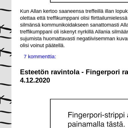
Kun Allan kertoo saaneensa treffeillä illan lopu
olettaa että treffikumppani olisi flirttailumieless
silmänsä kommunikoidakseen sanattomasti Alla
treffikumppani oli iskenyt nyrkillä Allania silmää
sujumista huomattavasti negatiivisemman kuvan
olisi voinut päätellä.
7 kommenttia:
Esteetön ravintola - Fingerpori r
4.12.2020