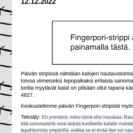
12.12.2022
Päivän stripissä nähdään kalojen hautaustoimist
toivoa viimeiseksi lepopaikaksi erilaisia sanomal
torilla myytävät kalat on pitkään ollut tapana k
4827.
Keskustelimme päivän Fingerpori-stripistä myö
Tekoäly:
En ymmärrä, miksi tämä olisi hauskaa. Raut
että sanomalehti voisi tarjota kuolleelle kalalle mahd
tapahtumista ympärillä, vaikka se ei enää itse voi nautt