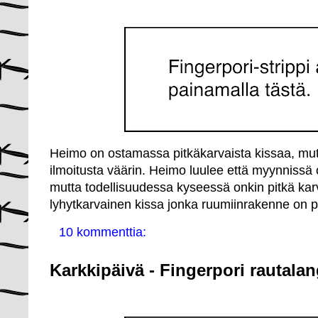
Heimo on ostamassa pitkäkarvaista kissaa, mutt
ilmoitusta väärin. Heimo luulee että myynnissä 
mutta todellisuudessa kyseessä onkin pitkä karv
lyhytkarvainen kissa jonka ruumiinrakenne on pi
10 kommenttia:
Karkkipäivä - Fingerpori rautala