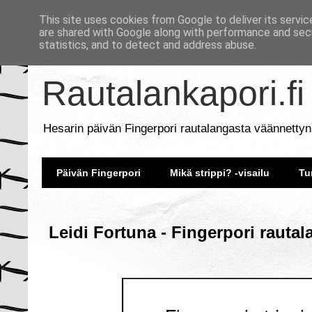
This site uses cookies from Google to deliver its servic
are shared with Google along with performance and secu
statistics, and to detect and address abuse.
Rautalankapori.fi
Hesarin päivän Fingerpori rautalangasta väännettyn
Päivän Fingerpori
Mikä strippi? -visailu
Tu
Leidi Fortuna - Fingerpori rautal