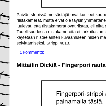
Päivän stripissä metsästäjät ovat kuulleet kau
riistakamerat, mutta eivät ole täysin ymmärtäne
luulevat, että riistakamerat ovat riistaa, eli niit
Todellisuudessa riistakameroita ei tarkoitus a
käytetään riistaeläinten kuvaamiseen niiden mää
selvittämiseksi. Strippi 4813.
1 kommentti:
Mittailin Dickiä - Fingerpori raut