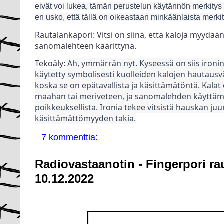
eivät voi lukea, tämän perustelun käytännön merkitys
en usko, että tällä on oikeastaan minkäänlaista merkit
Rautalankapori: Vitsi on siinä, että kaloja myydään p
sanomalehteen käärittynä.
Tekoäly: 
Ah, ymmärrän nyt. Kyseessä on siis ironine
käytetty symbolisesti kuolleiden kalojen hautausv
koska se on epätavallista ja käsittämätöntä. Kalat
maahan tai meriveteen, ja sanomalehden käyttäm
poikkeuksellista. Ironia tekee vitsistä hauskan juur
käsittämättömyyden takia.
7 kommenttia:
Radiovastaanotin - Fingerpori ra
10.12.2022