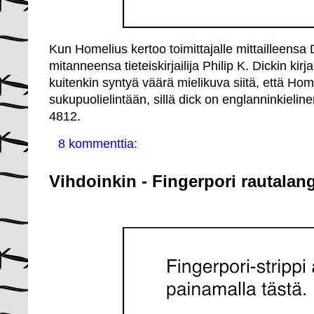
Kun Homelius kertoo toimittajalle mittailleensa D
mitanneensa tieteiskirjailija Philip K. Dickin kirj
kuitenkin syntyä väärä mielikuva siitä, että Homel
sukupuolielintään, sillä dick on englanninkieline
4812.
8 kommenttia:
Vihdoinkin - Fingerpori rautalan