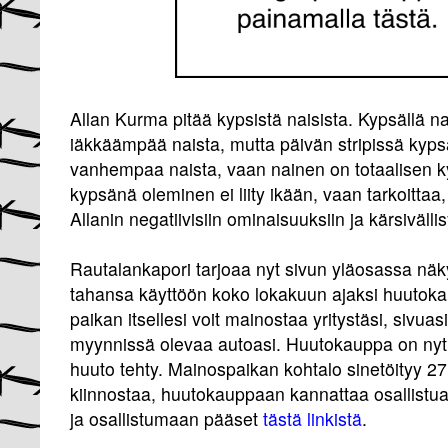
Allan Kurma pitää kypsistä naisista. Kypsällä nai
iäkkäämpää naista, mutta päivän stripissä kyps
vanhempaa naista, vaan nainen on totaalisen ky
kypsänä oleminen ei liity ikään, vaan tarkoittaa,
Allanin negatiivisiin ominaisuuksiin ja kärsiväll
Rautalankapori tarjoaa nyt sivun yläosassa nä
tahansa käyttöön koko lokakuun ajaksi huutoka
paikan itsellesi voit mainostaa yritystäsi, sivuasi
myynnissä olevaa autoasi. Huutokauppa on ny
huuto tehty. Mainospaikan kohtalo sinetöityy 27
kiinnostaa, huutokauppaan kannattaa osallistua
ja osallistumaan pääset
tästä linkistä
.