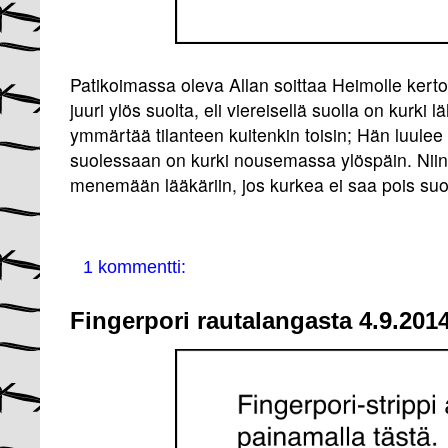
Patikoimassa oleva Allan soittaa Heimolle ker
juuri ylös suolta, eli viereisellä suolla on kurk
ymmärtää tilanteen kuitenkin toisin; Hän luulee
suolessaan on kurki nousemassa ylöspäin. Ni
menemään lääkäriin, jos kurkea ei saa pois suo
1 kommentti:
Fingerpori rautalangasta 4.9.2014