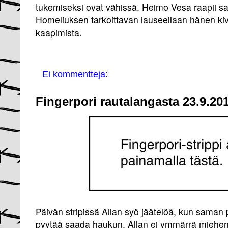
tukemiseksi ovat vähissä. Heimo Vesa raapii sa
Homeliuksen tarkoittavan lauseellaan hänen ki
kaapimista.
Ei kommentteja:
Fingerpori rautalangasta 23.9.2
Päivän stripissä Allan syö jäätelöä, kun saman
pyytää saada haukun. Allan ei ymmärrä miehen