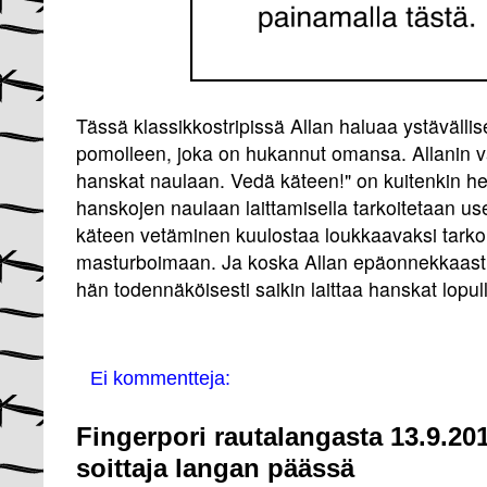
Tässä klassikkostripissä Allan haluaa ystävällis
pomolleen, joka on hukannut omansa. Allanin va
hanskat naulaan. Vedä käteen!" on kuitenkin he
hanskojen naulaan laittamisella tarkoitetaan usei
käteen vetäminen kuulostaa loukkaavaksi tarkoit
masturboimaan. Ja koska Allan epäonnekkaasti 
hän todennäköisesti saikin laittaa hanskat lopul
Ei kommentteja:
Fingerpori rautalangasta 13.9.20
soittaja langan päässä