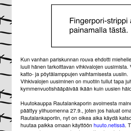
Kun vanhan pariskunnan rouva ehdotti miehelle
luuli hänen tarkoittavan vihkivalojen uusimista.
katto- ja pöytälamppujen vaihtamisesta uusiin.
Vihkivalojen uusiminen on muotiin tullut tapa ju
kymmenvuotishääpäivää ikään kuin uusien hä
Huutokauppa Rautalankaporin avoimesta maino
päättyy ylihuomenna 27.9., joten jos haluat om
Rautalankaporiin, nyt on oikea aika käydä kat
huutaa paikka omaan käyttöön
huuto.netissä
. 