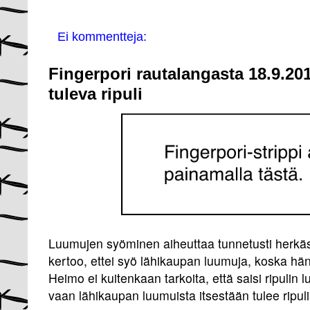
Ei kommentteja:
Fingerpori rautalangasta 18.9.20
tuleva ripuli
Luumujen syöminen aiheuttaa tunnetusti herkäs
kertoo, ettei syö lähikaupan luumuja, koska häntä
Heimo ei kuitenkaan tarkoita, että saisi ripulin
vaan lähikaupan luumuista itsestään tulee ripuli