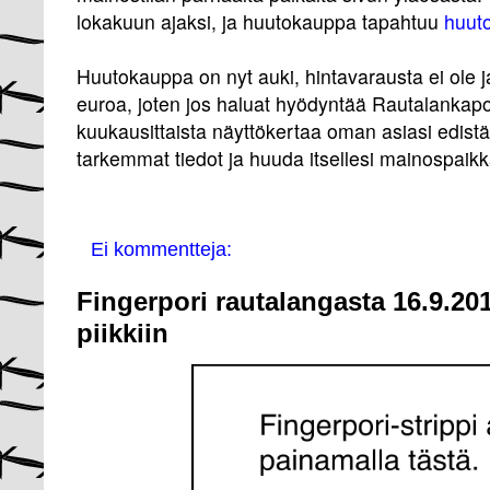
lokakuun ajaksi, ja huutokauppa tapahtuu
huuto
Huutokauppa on nyt auki, hintavarausta ei ole ja
euroa, joten jos haluat hyödyntää Rautalankapo
kuukausittaista näyttökertaa oman asiasi edis
tarkemmat tiedot ja huuda itsellesi mainospaik
Ei kommentteja:
Fingerpori rautalangasta 16.9.201
piikkiin