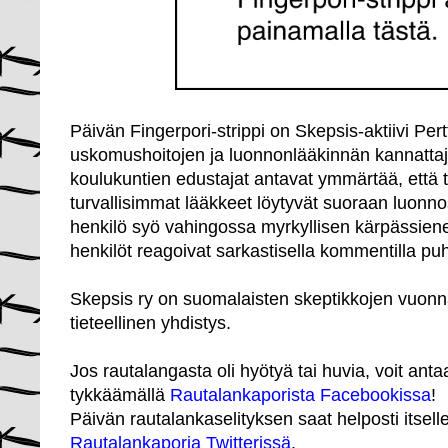
Päivän Fingerpori-strippi on Skepsis-aktiivi Per
uskomushoitojen ja luonnonlääkinnän kannatta
koulukuntien edustajat antavat ymmärtää, että
turvallisimmat lääkkeet löytyvät suoraan luonnos
henkilö syö vahingossa myrkyllisen kärpässiene
henkilöt reagoivat sarkastisella kommentilla pu
Skepsis ry
on suomalaisten skeptikkojen vuon
tieteellinen yhdistys.
Jos rautalangasta oli hyötyä tai huvia, voit ant
tykkäämällä
Rautalankaporista Facebookissa
!
Päivän rautalankaselityksen saat helposti itsel
Rautalankaporia Twitterissä
.