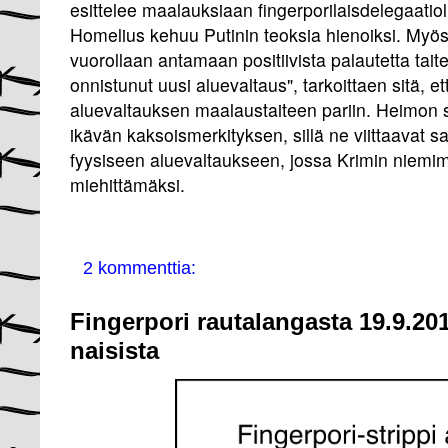
esittelee maalauksiaan fingerporilaisdelegaatio
Homelius kehuu Putinin teoksia hienoiksi. Myö
vuorollaan antamaan positiivista palautetta taite
onnistunut uusi aluevaltaus", tarkoittaen sitä, e
aluevaltauksen maalaustaiteen pariin. Heimon s
ikävän kaksoismerkityksen, sillä ne viittaavat s
fyysiseen aluevaltaukseen, jossa Krimin niemi
miehittämäksi.
2 kommenttia:
Fingerpori rautalangasta 19.9.201
naisista