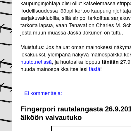
kaupunginjohtaja olisi ollut katselemassa stripp
Todellisuudessa lööppi kertoo kaupunginjohtaj
sarjakuvaklubilla, sillä strippi tarkoittaa sarja
tarkoita lapsia, vaan Tenavat on Charles M. Sch
josta muun muassa Jaska Jokunen on tuttu.
Muistutus: Jos haluat oman mainoksesi näkym
lokakuuksi, y
lempänä näkyvä mainospaikka ko
huuto.netissä
, ja huutoaika loppuu
tänään
27.9.
huuda mainospaikka itsellesi
tästä
!
Ei kommentteja:
Fingerpori rautalangasta 26.9.20
älköön vaivautuko