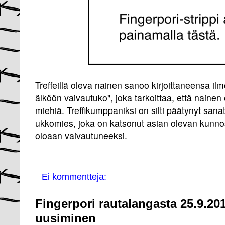
Treffeillä oleva nainen sanoo kirjoittaneensa i
älköön vaivautuko", joka tarkoittaa, että nainen 
miehiä. Treffikumppaniksi on silti päätynyt san
ukkomies, joka on katsonut asian olevan kunno
oloaan vaivautuneeksi.
Ei kommentteja:
Fingerpori rautalangasta 25.9.201
uusiminen