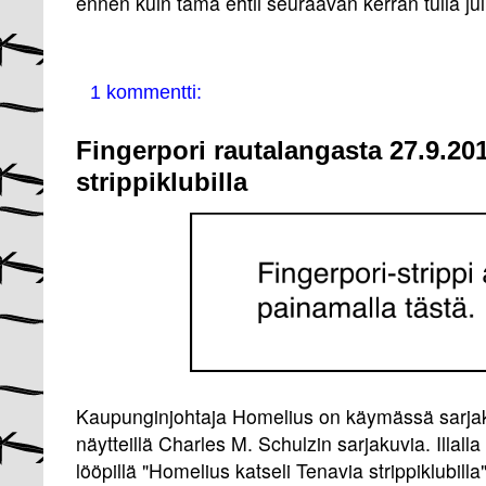
ennen kuin tämä ehtii seuraavan kerran tulla j
1 kommentti:
Fingerpori rautalangasta 27.9.201
strippiklubilla
Kaupunginjohtaja Homelius on käymässä sarjak
näytteillä Charles M. Schulzin sarjakuvia. Illalla
lööpillä "Homelius katseli Tenavia strippiklubill