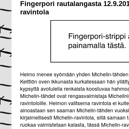
Fingerpori rautalangasta 12.9.201
ravintola
Heimo menee syömään yhden Michelin-tähden 
Keittiön oven ikkunasta kurkatessaan hän yllät
kypsyttä avotulella renkaista koostuvaa hahmo
Michelin-tähdet ovat rengasvalmistaja Michelini
ravintoloille. Heimon valitsema ravintola ei kuit
ainoastaan sen saaman Michelin-tähden vuoks
kirjaimellisesti Michelin-ravintola, sillä samaan
ruokaa valmistetaan kalasta, tässä Michelin-ra