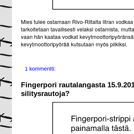
Mies tulee ostamaan Rivo-Riitalta litran vodkaa p
tarkoitetaan tavallisesti velaksi ostamista, mutt
vaan hän kaataa vodkat kevytmoottoripyöränsä t
kevytmoottoripyörää kutsutaan myös piikiksi.
1 kommentti:
Fingerpori rautalangasta 15.9.20
silitysrautoja?