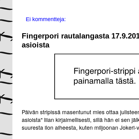
Ei kommentteja:
Fingerpori rautalangasta 17.9.2014
asioista
Päivän stripissä masentunut mies ottaa julisteen
asioista" liian kirjaimellisesti, sillä hän ei sen 
suuresta ilon aiheesta, kuten miljoonan Jokeri-v