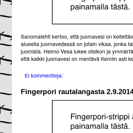
Sanomalehti kertoo, että juomavesi on keitettä
alueella juomavedessä on jotain vikaa, jonka ta
juomista. Heimo Vesa lukee otsikon ja ymmärtä
että kaikki juomavesi on mentävä Kemiin asti kei
Ei kommentteja:
Fingerpori rautalangasta 2.9.2014