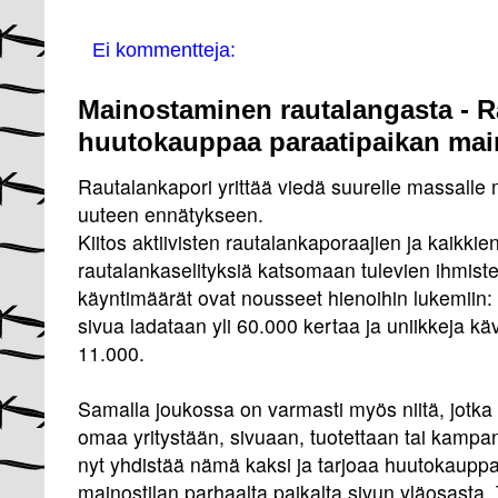
Ei kommentteja:
Mainostaminen rautalangasta - R
huutokauppaa paraatipaikan mai
Rautalankapori yrittää viedä suurelle massall
uuteen ennätykseen.
Kiitos aktiivisten rautalankaporaajien ja kaikkie
rautalankaselityksiä katsomaan tulevien ihmist
käyntimäärät ovat nousseet hienoihin lukemii
sivua ladataan yli 60.000 kertaa ja uniikkeja kä
11.000.
Samalla joukossa on varmasti myös niitä, jotka 
omaa yritystään, sivuaan, tuotettaan tai kamp
nyt yhdistää nämä kaksi ja tarjoaa huutokaup
mainostilan parhaalta paikalta sivun yläosasta.