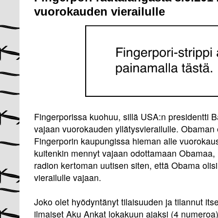
vuorokauden vierailulle
Fingerporissa kuohuu, sillä USA:n presidentti
vajaan vuorokauden yllätysvierailulle. Obaman on
Fingerporin kaupungissa hieman alle vuorokaus
kuitenkin mennyt vajaan odottamaan Obamaa, 
radion kertoman uutisen siten, että Obama olis
vierailulle vajaan.
Joko olet hyödyntänyt tilaisuuden ja tilannut itsel
ilmaiset Aku Ankat lokakuun ajaksi (4 numeroa