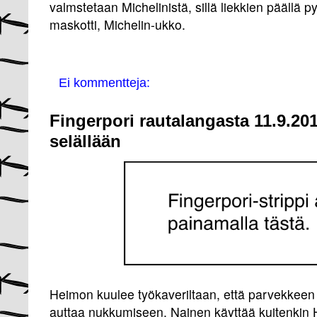
valmstetaan Michelinistä, sillä liekkien päällä 
maskotti, Michelin-ukko.
Ei kommentteja:
Fingerpori rautalangasta 11.9.20
selällään
Heimon kuulee työkaveriltaan, että parvekkeen
auttaa nukkumiseen. Nainen käyttää kuitenkin