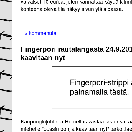
vaivaiset 10 euroa, joten kannattaa käydä kiin
kohteena oleva tila näkyy sivun ylälaidassa.
3 kommenttia:
Fingerpori rautalangasta 24.9.20
kaavitaan nyt
Kaupunginjohtaha Homelius vastaa lastensairaal
miehelle "pussin pohjia kaavitaan nyt" tarkoittae