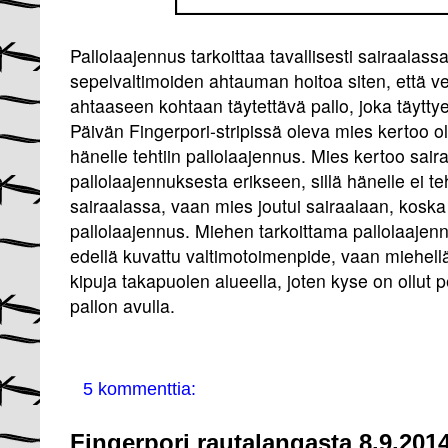
Pallolaajennus tarkoittaa tavallisesti sairaala
sepelvaltimoiden ahtauman hoitoa siten, että ve
ahtaaseen kohtaan täytettävä pallo, joka täyt
Päivän Fingerpori-stripissä oleva mies kertoo ol
hänelle tehtiin pallolaajennus. Mies kertoo sair
pallolaajennuksesta erikseen, sillä hänelle ei t
sairaalassa, vaan mies joutui sairaalaan, koska 
pallolaajennus. Miehen tarkoittama pallolaajen
edellä kuvattu valtimotoimenpide, vaan miehell
kipuja takapuolen alueella, joten kyse on ollut
pallon avulla.
5 kommenttia:
Fingerpori rautalangasta 8.9.201