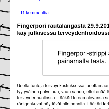
11 kommenttia:
Fingerpori rautalangasta 29.9.201
käy julkisessa terveydenhoidoss
Useita tunteja terveyskeskuksessa jonottamaan 
tyytyväinen palveluun, vaan sanoo, ettei enää i
terveydenhuollossa. Lääkäri toteaa olevansa s
röntgenkuvat näyttävät niin pahalta. Lääkäri tar