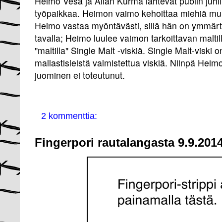
Heimo Vesa ja Allan Kurma lähtevät pubiin juhl
työpaikkaa. Heimon vaimo kehoittaa miehiä mu
Heimo vastaa myöntävästi, sillä hän on ymmärt
tavalla; Heimo luulee vaimon tarkoittavan maltil
"maltilla" Single Malt -viskiä. Single Malt-viski
mallastisleistä valmistettua viskiä. Niinpä Heim
juominen ei toteutunut.
2 kommenttia:
Fingerpori rautalangasta 9.9.2014