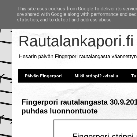
This site uses cookies from Google to deliver its servic
are shared with Google along with performance and secu
statistics, and to detect and address abuse.
Rautalankapori.fi
Hesarin päivän Fingerpori rautalangasta väännettyn
Päivän Fingerpori
Mikä strippi? -visailu
Tu
Fingerpori rautalangasta 30.9.201
puhdas luonnontuote