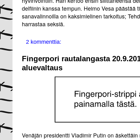
hyvinvointiin. Hän kertoo ensin silittäneensä del
delfiinin kanssa tempun. Heimo Vesa päästää ti
sanavalinnoilla on kaksimielinen tarkoitus; Te
harrastaa seksiä.
2 kommenttia:
Fingerpori rautalangasta 20.9.20
aluevaltaus
Venäjän presidentti Vladimir Putin on äskettäin 