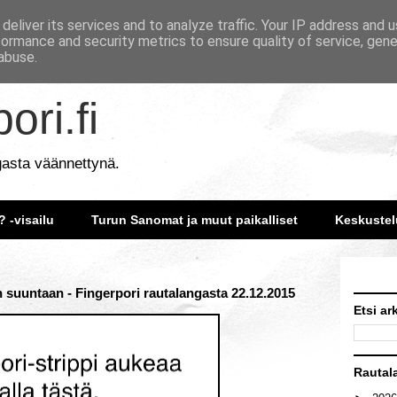
deliver its services and to analyze traffic. Your IP address and 
formance and security metrics to ensure quality of service, gen
abuse.
ori.fi
gasta väännettynä.
? -visailu
Turun Sanomat ja muut paikalliset
Keskustel
suuntaan - Fingerpori rautalangasta 22.12.2015
Etsi ar
Rautal