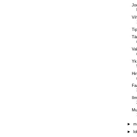
Jo
Vi
Ti
Tä
Va
Yk
Hin
Fa
Il
Mu
►
m
►
l