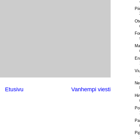
Pii
Ot
Fo
Ma
Enk
Viu
Ne
Etusivu
Vanhempi viesti
Hi
Po
Pa
Pi