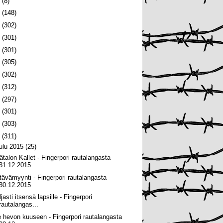
6
(8)
5
(148)
4
(302)
3
(301)
2
(301)
1
(305)
0
(302)
9
(312)
8
(297)
7
(301)
6
(303)
5
(311)
oulu 2015
(25)
ätalon Kallet - Fingerpori rautalangasta
31.12.2015
tävämyynti - Fingerpori rautalangasta
30.12.2015
jasti itsensä lapsille - Fingerpori
rautalangas...
e hevon kuuseen - Fingerpori rautalangasta