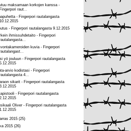
utuu maksamaan korkojen kanssa -
Fingerpori raut...
hapuhetta - Fingerpori rautalangasta
10.12.2015
putus - Fingerpori rautalangasta 9.12.2015
rkein ihmissuhdetaito - Fingerpori
rautalangasta...
lvontakameroiden kuvia - Fingerpori
rautalangast...
si yö jouluun - Fingerpori rautalangasta
5.12.2015
ta-arvio kodistasi - Fingerpori
rautalangasta 4...
araon sikarit - Fingerpori rautalangasta
3.12.2015
mapistooli - Fingerpori rautalangasta
2.12.2015
sikaali Oliver - Fingerpori rautalangasta
1.12.2015
arras 2015
(25)
oka 2015
(26)