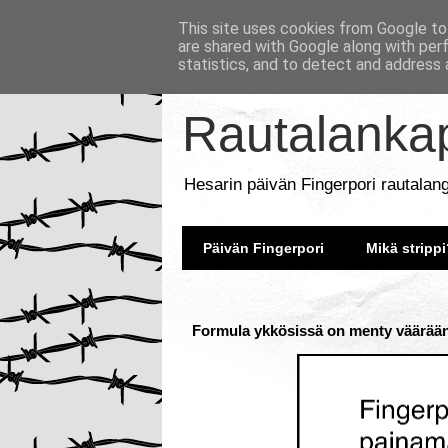
This site uses cookies from Google to 
are shared with Google along with per
statistics, and to detect and address 
Rautalankap
Hesarin päivän Fingerpori rautalan
Päivän Fingerpori
Mikä strippi
Formula ykkösissä on menty väärään 