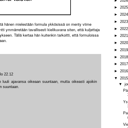
►
202
►
202
►
202
►
202
että hänen mielestään formula ykkösissä on menty viime
►
202
i ymmärretään tavallisesti kielikuvana siten, että kuljettaja
ykseen. Tällä kertaa hän kuitenkin tarkoitti, että formuloissa
►
202
taan.
►
202
►
201
►
201
►
201
►
201
lo 22.12
▼
201
n luuli ajavansa oikeaan suuntaan, mutta oikeasti ajoikin
▼
j
n suuntaan.
Pä
Ys
Pal
Vi