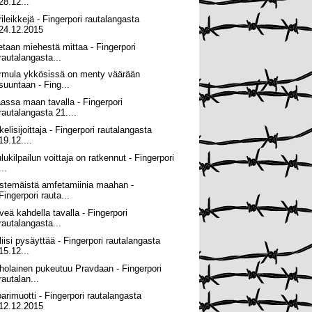
28.12...
rileikkejä - Fingerpori rautalangasta
24.12.2015
etaan miehestä mittaa - Fingerpori
rautalangasta...
rmula ykkösissä on menty väärään
suuntaan - Fing...
assa maan tavalla - Fingerpori
rautalangasta 21....
elisijoittaja - Fingerpori rautalangasta
19.12....
lukilpailun voittaja on ratkennut - Fingerpori
...
stemäistä amfetamiinia maahan -
Fingerpori rauta...
rveä kahdella tavalla - Fingerpori
rautalangasta...
liisi pysäyttää - Fingerpori rautalangasta
15.12...
holainen pukeutuu Pravdaan - Fingerpori
rautalan...
parimuotti - Fingerpori rautalangasta
12.12.2015