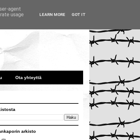
user-agent
erate usage
LEARN MORE
GOT IT
u
Ota yhteyttä
kistosta
ankaporin arkisto