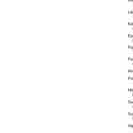
Ki
Lä
Kä
Epä
Pa
Pe
Ah
Po
Hii
Su
Su
Va