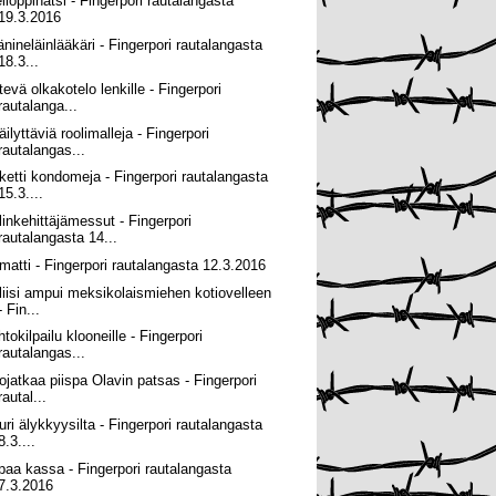
elioppinatsi - Fingerpori rautalangasta
19.3.2016
änineläinlääkäri - Fingerpori rautalangasta
18.3...
tevä olkakotelo lenkille - Fingerpori
rautalanga...
ilyttäviä roolimalleja - Fingerpori
rautalangas...
ketti kondomeja - Fingerpori rautalangasta
15.3....
linkehittäjämessut - Fingerpori
rautalangasta 14...
matti - Fingerpori rautalangasta 12.3.2016
liisi ampui meksikolaismiehen kotiovelleen
- Fin...
htokilpailu klooneille - Fingerpori
rautalangas...
ojatkaa piispa Olavin patsas - Fingerpori
rautal...
uri älykkyysilta - Fingerpori rautalangasta
8.3....
paa kassa - Fingerpori rautalangasta
7.3.2016