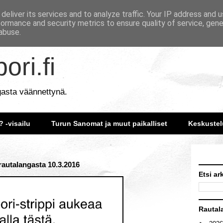
deliver its services and to analyze traffic. Your IP address and 
formance and security metrics to ensure quality of service, gen
abuse.
ori.fi
gasta väännettynä.
? -visailu
Turun Sanomat ja muut paikalliset
Keskustel
 rautalangasta 10.3.2016
Etsi ar
Rautal