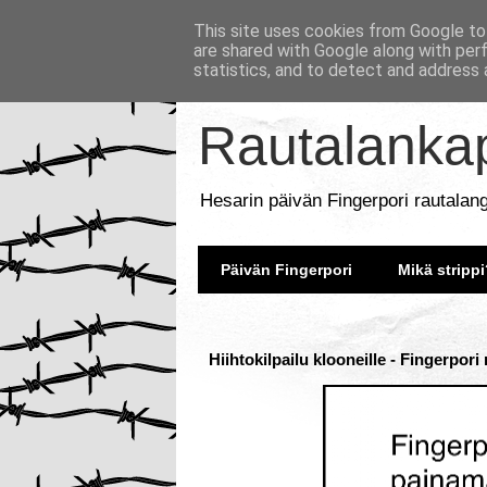
This site uses cookies from Google to 
are shared with Google along with per
statistics, and to detect and address 
Rautalankap
Hesarin päivän Fingerpori rautalan
Päivän Fingerpori
Mikä strippi
Hiihtokilpailu klooneille - Fingerpori