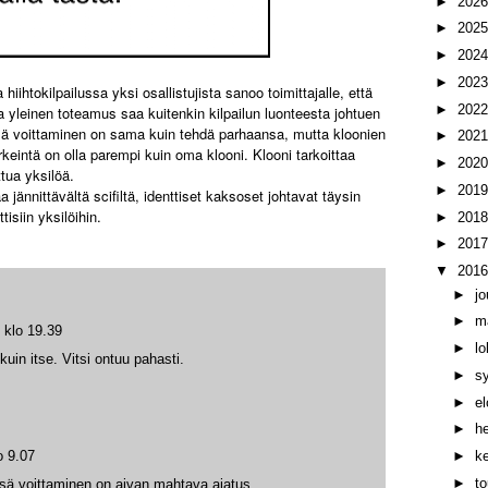
►
202
►
202
►
202
►
202
hiihtokilpailussa yksi osallistujista sanoo toimittajalle, että
►
202
a yleinen toteamus saa kuitenkin kilpailun luonteesta johtuen
nsä voittaminen on sama kuin tehdä parhaansa, mutta kloonien
►
202
rkeintä on olla parempi kuin oma klooni. Klooni tarkoittaa
►
202
tua yksilöä.
►
201
jännittävältä scifiltä, identtiset kaksoset johtavat täysin
isiin yksilöihin.
►
201
►
201
▼
201
►
j
►
m
 klo 19.39
►
l
uin itse. Vitsi ontuu pahasti.
►
s
►
e
►
h
o 9.07
►
k
►
t
ensä voittaminen on aivan mahtava ajatus.