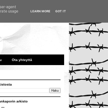
user-agent
erate usage
LEARN MORE
GOT IT
u
Ota yhteyttä
kistosta
ankaporin arkisto