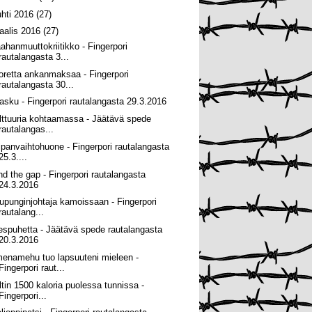
uhti 2016
(27)
aalis 2016
(27)
ahanmuuttokriitikko - Fingerpori
rautalangasta 3...
oretta ankanmaksaa - Fingerpori
rautalangasta 30...
lasku - Fingerpori rautalangasta 29.3.2016
lttuuria kohtaamassa - Jäätävä spede
rautalangas...
ipanvaihtohuone - Fingerpori rautalangasta
25.3....
nd the gap - Fingerpori rautalangasta
24.3.2016
upunginjohtaja kamoissaan - Fingerpori
rautalang...
espuhetta - Jäätävä spede rautalangasta
20.3.2016
enamehu tuo lapsuuteni mieleen -
Fingerpori raut...
ltin 1500 kaloria puolessa tunnissa -
Fingerpori...