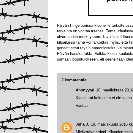
Päivän Fingerporissa klooneille tarkoitetussa 
tärkeintä on voittaa itsensä. Tämä urheiluss
aivan uuden merkityksen. Tavallisesti itse
kilpailussa tämä voi tarkoittaa myös, että tä
geneettisesti täysin samanlaiseksi valmistet
Päivän hauska fakta: Vaikka klooni kuulostaa 
samaan lopputulokseen, eli geeneiltään identt
2 kommenttia:
Anonyymi
10. maaliskuuta 2016
Klooni, tai kaksosen ei ole sama k
Vastaa
Juha J.
10. maaliskuuta 2016 kl
Miellyttävä strippi. Kloonien its