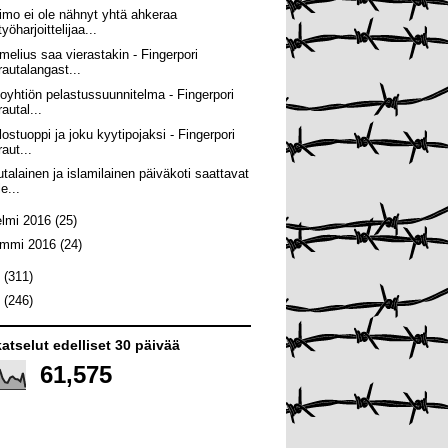
imo ei ole nähnyt yhtä ahkeraa
työharjoittelijaa...
melius saa vierastakin - Fingerpori
rautalangast...
loyhtiön pelastussuunnitelma - Fingerpori
rautal...
lostuoppi ja joku kyytipojaksi - Fingerpori
raut...
utalainen ja islamilainen päiväkoti saattavat
le...
elmi 2016
(25)
ammi 2016
(24)
5
(311)
4
(246)
atselut edelliset 30 päivää
61,575