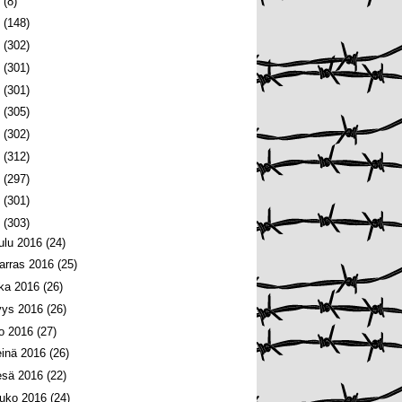
6
(8)
5
(148)
4
(302)
3
(301)
2
(301)
1
(305)
0
(302)
9
(312)
8
(297)
7
(301)
6
(303)
oulu 2016
(24)
arras 2016
(25)
oka 2016
(26)
yys 2016
(26)
lo 2016
(27)
einä 2016
(26)
esä 2016
(22)
ouko 2016
(24)