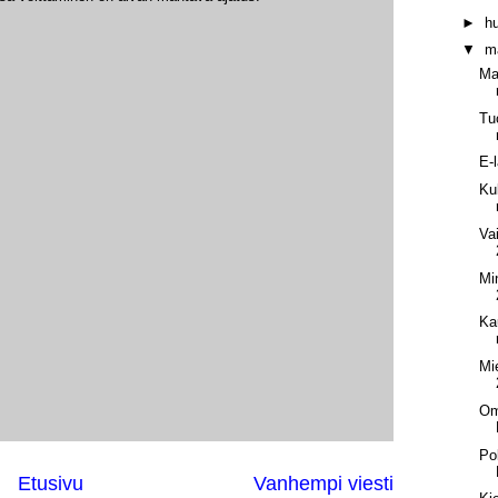
►
h
▼
m
Ma
Tu
E-
Ku
Va
Mi
Ka
Mi
Om
Po
Etusivu
Vanhempi viesti