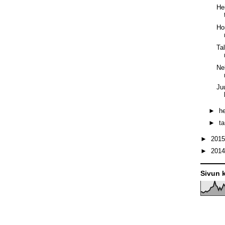
He
Ho
Ta
Ne
Ju
►
h
►
t
►
201
►
201
Sivun k