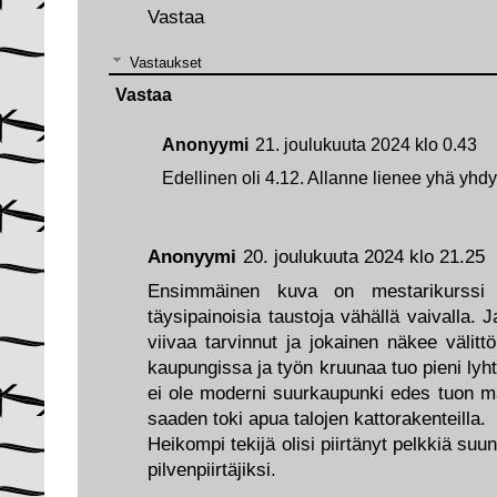
Vastaa
Vastaukset
Vastaa
Anonyymi
21. joulukuuta 2024 klo 0.43
Edellinen oli 4.12. Allanne lienee yhä yhd
Anonyymi
20. joulukuuta 2024 klo 21.25
Ensimmäinen kuva on mestarikurssi 
täysipainoisia taustoja vähällä vaivalla. 
viivaa tarvinnut ja jokainen näkee välit
kaupungissa ja työn kruunaa tuo pieni lyht
ei ole moderni suurkaupunki edes tuon ma
saaden toki apua talojen kattorakenteilla.
Heikompi tekijä olisi piirtänyt pelkkiä su
pilvenpiirtäjiksi.