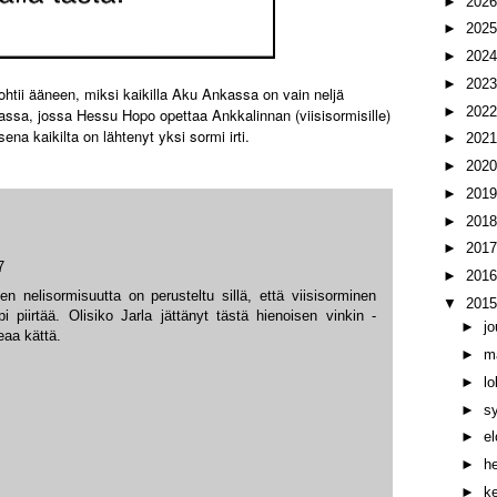
►
202
►
202
►
202
►
202
htii ääneen, miksi kaikilla Aku Ankassa on vain neljä
►
202
sa, jossa Hessu Hopo opettaa Ankkalinnan (viisisormisille)
na kaikilta on lähtenyt yksi sormi irti.
►
202
►
202
►
201
►
201
►
201
7
►
201
en nelisormisuutta on perusteltu sillä, että viisisorminen
▼
201
 piirtää. Olisiko Jarla jättänyt tästä hienoisen vinkin -
►
j
eaa kättä.
►
m
►
l
►
s
►
e
►
h
►
k