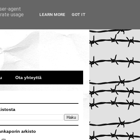
user-agent
erate usage
LEARN MORE
GOT IT
u
Ota yhteyttä
kistosta
ankaporin arkisto