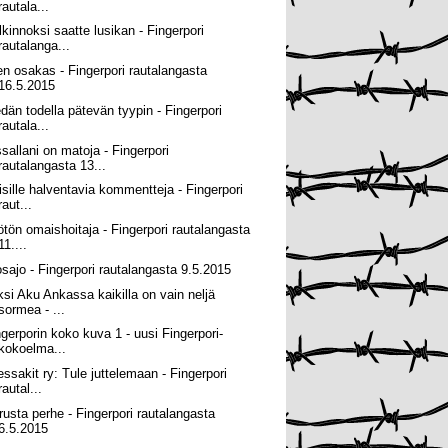
rautala...
lkinnoksi saatte lusikan - Fingerpori
rautalanga...
en osakas - Fingerpori rautalangasta
16.5.2015
edän todella pätevän tyypin - Fingerpori
rautala...
ssallani on matoja - Fingerpori
rautalangasta 13...
isille halventavia kommentteja - Fingerpori
raut...
ötön omaishoitaja - Fingerpori rautalangasta
11....
osajo - Fingerpori rautalangasta 9.5.2015
ksi Aku Ankassa kaikilla on vain neljä
sormea - ...
ngerporin koko kuva 1 - uusi Fingerpori-
kokoelma...
essakit ry: Tule juttelemaan - Fingerpori
rautal...
rusta perhe - Fingerpori rautalangasta
6.5.2015