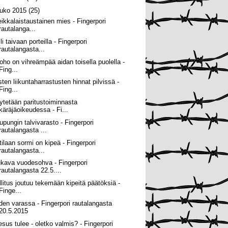
ouko 2015
(25)
eikkalaistaustainen mies - Fingerpori
rautalanga...
li taivaan porteilla - Fingerpori
rautalangasta...
oho on vihreämpää aidan toisella puolella -
Fing...
sten liikuntaharrastusten hinnat pilvissä -
Fing...
ytetään paritustoiminnasta
käräjäoikeudessa - Fi...
upungin talvivarasto - Fingerpori
rautalangasta ...
tilaan sormi on kipeä - Fingerpori
rautalangasta...
kava vuodesohva - Fingerpori
rautalangasta 22.5....
llitus joutuu tekemään kipeitä päätöksiä -
Finge...
den varassa - Fingerpori rautalangasta
20.5.2015
esus tulee - oletko valmis? - Fingerpori