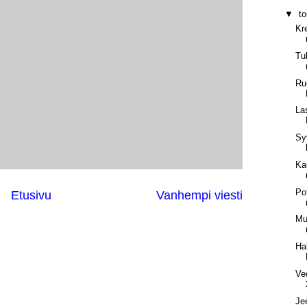
▼
t
Kr
Tul
Ru
La
Sy
Ka
Po
Etusivu
Vanhempi viesti
Mu
Ha
Ve
Je