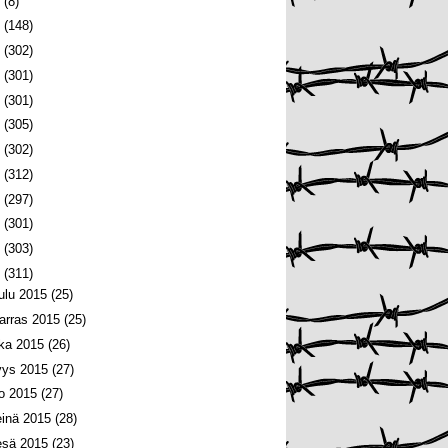
6
(8)
5
(148)
4
(302)
3
(301)
2
(301)
1
(305)
0
(302)
9
(312)
8
(297)
7
(301)
6
(303)
5
(311)
oulu 2015
(25)
arras 2015
(25)
oka 2015
(26)
yys 2015
(27)
lo 2015
(27)
einä 2015
(28)
esä 2015
(23)