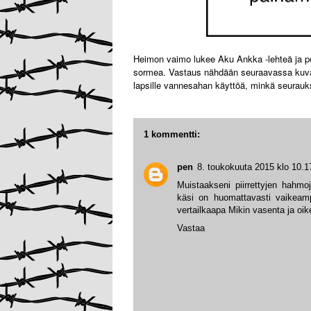
Heimon vaimo lukee Aku Ankka -lehteä ja po
sormea. Vastaus nähdään seuraavassa kuvas
lapsille vannesahan käyttöä, minkä seuraukse
1 kommentti:
pen
8. toukokuuta 2015 klo 10.1
Muistaakseni piirrettyjen hahmoj
käsi on huomattavasti vaikeampi
vertailkaapa Mikin vasenta ja oik
Vastaa