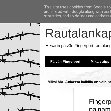
This site uses cookies from Google to 
are shared with Google along with per
statistics, and to detect and address 
Rautalankap
Hesarin päivän Fingerpori rautalan
Päivän Fingerpori
Mikä strippi
Miksi Aku Ankassa kaikilla on vain n