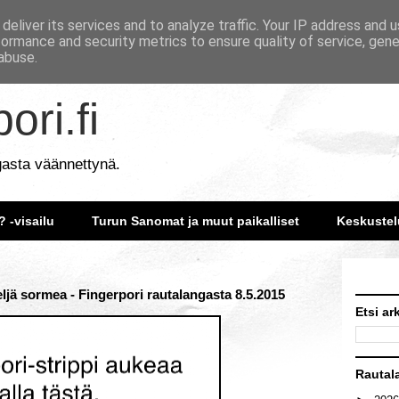
deliver its services and to analyze traffic. Your IP address and 
formance and security metrics to ensure quality of service, gen
abuse.
ori.fi
gasta väännettynä.
? -visailu
Turun Sanomat ja muut paikalliset
Keskustel
eljä sormea - Fingerpori rautalangasta 8.5.2015
Etsi ar
Rautal