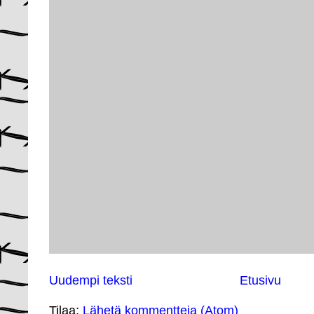
Uudempi teksti
Etusivu
Tilaa:
Lähetä kommentteja (Atom)