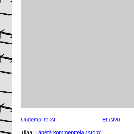
Uudempi teksti
Etusivu
Tilaa:
Lähetä kommentteja (Atom)