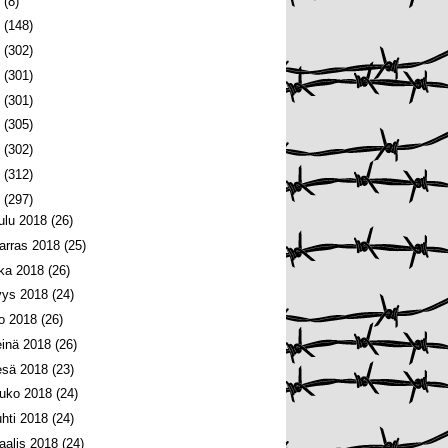
6
(8)
5
(148)
4
(302)
3
(301)
2
(301)
1
(305)
0
(302)
9
(312)
8
(297)
oulu 2018
(26)
arras 2018
(25)
oka 2018
(26)
yys 2018
(24)
lo 2018
(26)
einä 2018
(26)
esä 2018
(23)
ouko 2018
(24)
uhti 2018
(24)
aalis 2018
(24)