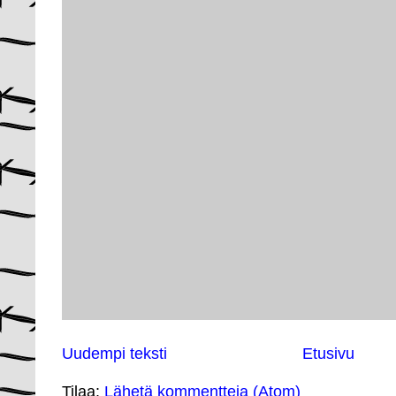
Uudempi teksti
Etusivu
Tilaa:
Lähetä kommentteja (Atom)