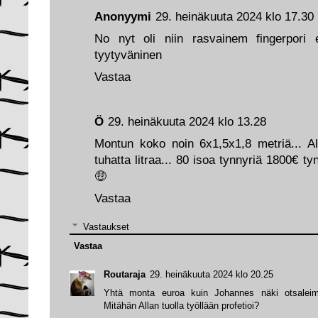
Anonyymi
29. heinäkuuta 2024 klo 17.30
No nyt oli niin rasvainem fingerpori e
tyytyväninen
Vastaa
Ö
29. heinäkuuta 2024 klo 13.28
Montun koko noin 6x1,5x1,8 metriä... Al
tuhatta litraa... 80 isoa tynnyriä 1800€ t
🤑
Vastaa
Vastaukset
Vastaa
Routaraja
29. heinäkuuta 2024 klo 20.25
Yhtä monta euroa kuin Johannes näki otsaleima
Mitähän Allan tuolla työllään profetioi?