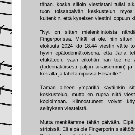
tähän, koska silloin viestistäni tulisi ai
tuon toissapäivän keskustelun myös 
kuitenkin, että kyseisen viestini loppuun kir
"Nyt on sitten mielenkiintoista näh
Fingerporissa. Mikäli ei ole, niin sitt
elokuuta 2024 klo 18.44 viestin väite to
hyvin epätodennäköisenä, että Jarla tek
etukäteen, vaan eiköhän hän tee ne v
(todennäköisesti paljon aikaisemmin) ja 
kerralla ja lähetä nipussa Hesarille."
Tämän aiheen ympärillä käytiinkin si
keskustelua, mutta en rupea niitä vi
kopioimaan. Kiinnostuneet voivat k
selityksen viesteistä.
Mutta menkäämme tähän päivään. Eipä 
stripissä. Eli eipä ole Fingerporin sisältöö