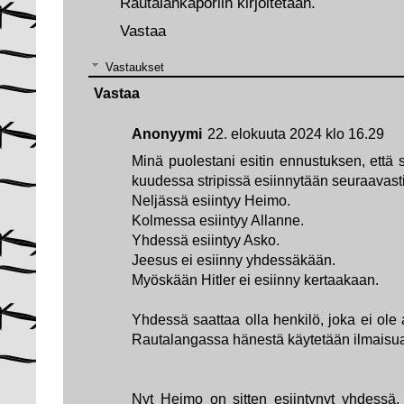
Rautalankaporiin kirjoitetaan.
Vastaa
Vastaukset
Vastaa
Anonyymi
22. elokuuta 2024 klo 16.29
Minä puolestani esitin ennustuksen, että 
kuudessa stripissä esiinnytään seuraavasti
Neljässä esiintyy Heimo.
Kolmessa esiintyy Allanne.
Yhdessä esiintyy Asko.
Jeesus ei esiinny yhdessäkään.
Myöskään Hitler ei esiinny kertaakaan.
Yhdessä saattaa olla henkilö, joka ei ole 
Rautalangassa hänestä käytetään ilmaisua
Nyt Heimo on sitten esiintynyt yhdessä. S