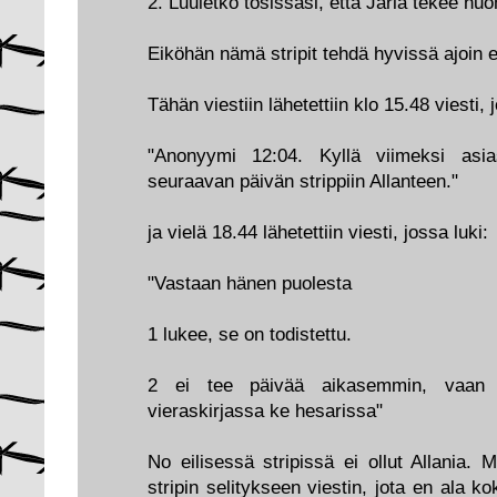
2. Luuletko tosissasi, että Jarla tekee hu
Eiköhän nämä stripit tehdä hyvissä ajoin e
Tähän viestiin lähetettiin klo 15.48 viesti, 
"Anonyymi 12:04. Kyllä viimeksi asias
seuraavan päivän strippiin Allanteen."
ja vielä 18.44 lähetettiin viesti, jossa luki:
"Vastaan hänen puolesta
1 lukee, se on todistettu.
2 ei tee päivää aikasemmin, vaan 
vieraskirjassa ke hesarissa"
No eilisessä stripissä ei ollut Allania. M
stripin selitykseen viestin, jota en ala