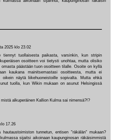
 kulmassa aikoinaan sijainnut, kaupunginosan räkäisin
ta 2025 klo 23.02
e tiennyt tuollaisesta paikasta, varsinkin, kun stripin
kuperäisen osoitteen voi tietysti unohtaa, mutta olisiko
t omasta päästään tuon osoitteen tilalle. Osoite on kyllä
kaan kaukana mainitsemastasi osoitteesta, mutta ei
oikein näytä liikehuoneistoille sopivalta. Mutta ehkä
sunut tuolla, kun Wikin mukaan on asunut Helsingissä
 mistä alkuperäinen Kallion Kulma sai nimensä?!?
klo 17.26
 hautaustoimiston tunnetun, entisen "räkälän" mukaan?
kulmassa sijaitsi aikoinaan kaupunginosan räkäisimmistä