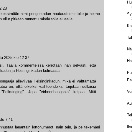
Hu
2:28
 keksimään nimi pengerkadun hautaustoimistolle ja heimo
Sy
 ollut pitkään tunnettu räkälä tolla alueella
Ka
Ta
Nä
ta 2025 klo 12.37
Ha
si. Täällä kommenteissa kerrotaan ihan selvästi, että
enkadun ja Helsinginkadun kulmassa.
Pu
Pa
bongaaja alleviivaa Helsinginkadun, mikä ei välttämättä
toa on, että oikeiksi vaihtoehdoiksi tarjotaan sellaisia
Ve
 "Folksinging". Jopa "virheenbongaaja" kelpaa. Mitä
Au
Te
klo 7.41
Il
nnustaa lauantain lottonumerot, näin tein, ja pe tekemäni