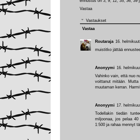
ennustus on 3, 9, 12, 35, 36, 39 
Vastaa
Vastaukset
Vastaa
Routaraja
16. helmikuut
muistitko jättää ennustees
Anonyymi
16. helmikuu
Vahinko vain, että nuo nu
voittanut mitään. Mutta
muutaman kerran. Harmittaa
Anonyymi
17. helmikuu
Todellakin tiedän tunt
miljoonaa, jos pelaa 40 
1:500 ja rahaa mennyt t