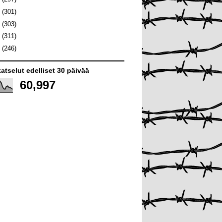
7
(301)
6
(303)
5
(311)
4
(246)
atselut edelliset 30 päivää
60,997