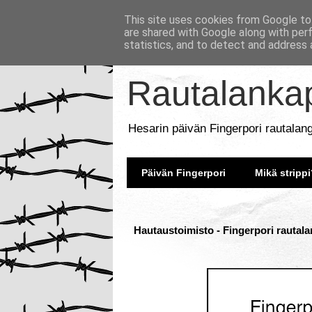
This site uses cookies from Google to 
are shared with Google along with per
statistics, and to detect and address 
Rautalankap
Hesarin päivän Fingerpori rautalan
Päivän Fingerpori
Mikä strippi
Hautaustoimisto - Fingerpori rautala