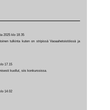
ta 2025 klo 18.35
toinen tulkinta kuten on stripissä Vaoaahetoistöissä ja
klo 17.15
sesti kuollut, siis konkurssissa.
klo 14.02