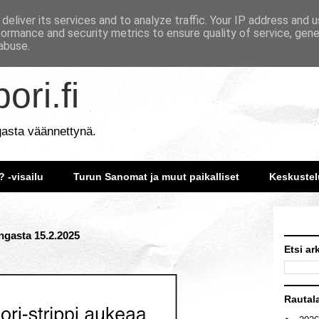
deliver its services and to analyze traffic. Your IP address and 
formance and security metrics to ensure quality of service, gen
abuse.
ori.fi
gasta väännettynä.
? -visailu
Turun Sanomat ja muut paikalliset
Keskustel
ngasta 15.2.2025
Etsi ar
Rautal