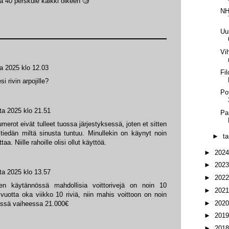
ja 40 perskule kaikki oikeen 🧐
NH
Uu
Vih
a 2025 klo 12.03
Fi
i rivin arpojille?
Po
ta 2025 klo 21.51
Pa
merot eivät tulleet tuossa järjestyksessä, joten et sitten
 tiedän miltä sinusta tuntuu. Minullekin on käynyt noin
►
t
. Niille rahoille olisi ollut käyttöä.
►
202
►
202
ta 2025 klo 13.57
►
202
een käytännössä mahdollisia voittorivejä on noin 10
►
202
vuotta oka viikko 10 riviä, niin mahis voittoon on noin
►
202
ässä vaiheessa 21.000€
►
201
►
201