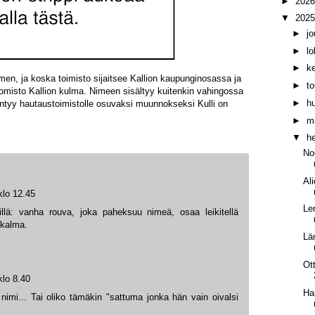
►
202
▼
202
►
j
►
l
►
k
men, ja koska toimisto sijaitsee Kallion kaupunginosassa ja
►
t
omisto Kallion kulma. Nimeen sisältyy kuitenkin vahingossa
►
h
ntyy hautaustoimistolle osuvaksi muunnokseksi Kulli on
►
m
▼
h
No
Al
klo 12.45
Le
eillä: vanha rouva, joka paheksuu nimeä, osaa leikitellä
 kalma.
Lä
Ot
klo 8.40
Ha
nimi... Tai oliko tämäkin "sattuma jonka hän vain oivalsi