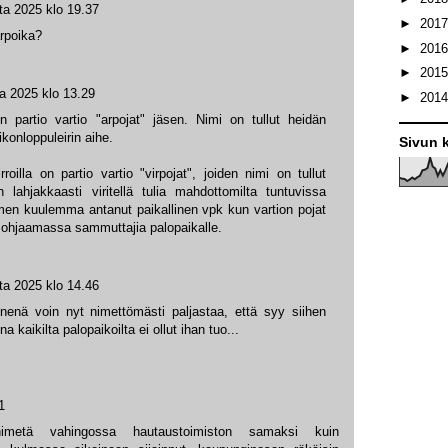
ta 2025 klo 19.37
►
201
arpoika?
►
201
►
201
a 2025 klo 13.29
►
201
en partio vartio "arpojat" jäsen. Nimi on tullut heidän
konloppuleirin aihe.
Sivun k
illa on partio vartio "virpojat", joiden nimi on tullut
n lahjakkaasti viritellä tulia mahdottomilta tuntuvissa
imen kuulemma antanut paikallinen vpk kun vartion pojat
ohjaamassa sammuttajia palopaikalle.
ta 2025 klo 14.46
enenä voin nyt nimettömästi paljastaa, että syy siihen
a kaikilta palopaikoilta ei ollut ihan tuo...
1
imetä vahingossa hautaustoimiston samaksi kuin