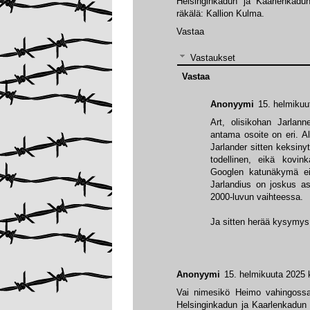
Helsinginkadun ja Kaarlenkadun
räkälä: Kallion Kulma.
Vastaa
Vastaukset
Vastaa
Anonyymi
15. helmikuu
Art, olisikohan Jarlann
antama osoite on eri. Al
Jarlander sitten keksiny
todellinen, eikä kovin
Googlen katunäkymä ei 
Jarlandius on joskus a
2000-luvun vaihteessa.
Ja sitten herää kysymys
Anonyymi
15. helmikuuta 2025 
Vai nimesikö Heimo vahingossa
Helsinginkadun ja Kaarlenkadun 