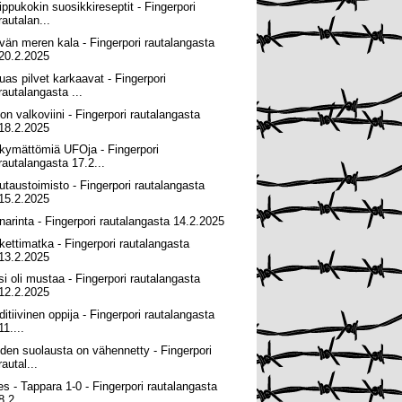
ippukokin suosikkireseptit - Fingerpori
rautalan...
vän meren kala - Fingerpori rautalangasta
20.2.2025
uas pilvet karkaavat - Fingerpori
rautalangasta ...
lon valkoviini - Fingerpori rautalangasta
18.2.2025
kymättömiä UFOja - Fingerpori
rautalangasta 17.2...
utaustoimisto - Fingerpori rautalangasta
15.2.2025
narinta - Fingerpori rautalangasta 14.2.2025
kettimatka - Fingerpori rautalangasta
13.2.2025
si oli mustaa - Fingerpori rautalangasta
12.2.2025
ditiivinen oppija - Fingerpori rautalangasta
11....
iden suolausta on vähennetty - Fingerpori
rautal...
ves - Tappara 1-0 - Fingerpori rautalangasta
8.2...