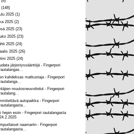
6
(8)
5
(148)
oulu 2025
(1)
oka 2025
(2)
esä 2025
(23)
ouko 2025
(23)
uhti 2025
(24)
aalis 2025
(26)
elmi 2025
(24)
udata järjestyssääntöjä - Fingerpori
rautalangas...
ien kahdeksas matkustaja - Fingerpori
rautalanga...
ntäjien muutosneuvottelut - Fingerpori
rautalang...
mmitettävä autopaikka - Fingerpori
rautalangasta...
ti hepin esiin - Fingerpori rautalangasta
24.2.2025
mpurilaiset naamariin - Fingerpori
rautalangasta...