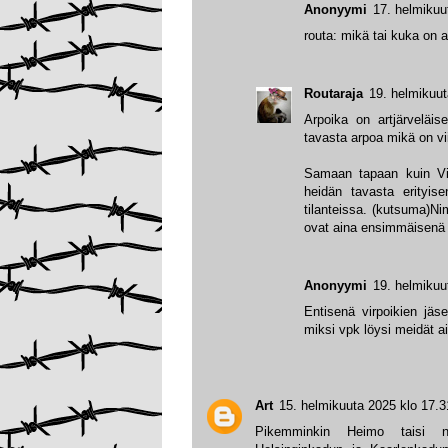
Anonyymi
17. helmikuu
routa: mikä tai kuka on 
Routaraja
19. helmikuut
Arpoika on artjärveläis
tavasta arpoa mikä on vii
Samaan tapaan kuin Virro
heidän tavasta erityise
tilanteissa. (kutsuma)N
ovat aina ensimmäisenä 
Anonyymi
19. helmikuu
Entisenä virpoikien jäs
miksi vpk löysi meidät ain
Art
15. helmikuuta 2025 klo 17.3
Pikemminkin Heimo taisi n