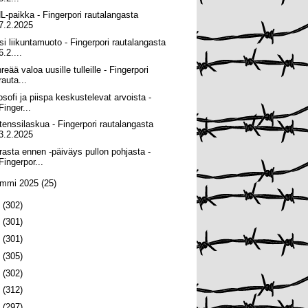
L-paikka - Fingerpori rautalangasta
7.2.2025
si liikuntamuoto - Fingerpori rautalangasta
6.2....
reää valoa uusille tulleille - Fingerpori
rauta...
losofi ja piispa keskustelevat arvoista -
Finger...
tenssilaskua - Fingerpori rautalangasta
3.2.2025
rasta ennen -päiväys pullon pohjasta -
Fingerpor...
ammi 2025
(25)
4
(302)
3
(301)
2
(301)
1
(305)
0
(302)
9
(312)
8
(297)