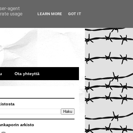
user-agent
erate usage
LEARN MORE
GOT IT
u
Ota yhteyttä
kistosta
ankaporin arkisto