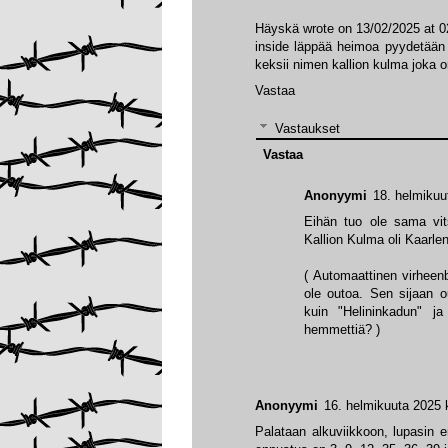
Häyskä wrote on 13/02/2025 at 0
inside läppää heimoa pyydetään
keksii nimen kallion kulma joka on
Vastaa
Vastaukset
Vastaa
Anonyymi
18. helmikuu
Eihän tuo ole sama vit
Kallion Kulma oli Kaarl
( Automaattinen virheen
ole outoa. Sen sijaan ou
kuin "Helininkadun" ja
hemmettiä? )
Anonyymi
16. helmikuuta 2025 
Palataan alkuviikkoon, lupasin e