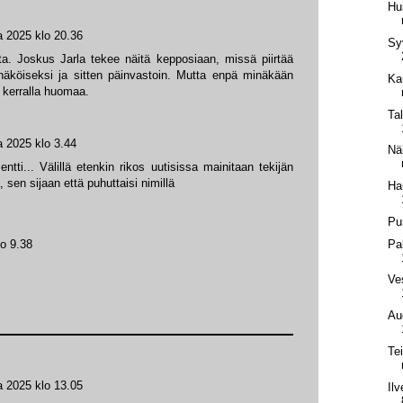
Hu
a 2025 klo 20.36
Sy
a. Joskus Jarla tekee näitä kepposiaan, missä piirtää
näköiseksi ja sitten päinvastoin. Mutta enpä minäkään
Ka
 kerralla huomaa.
Ta
a 2025 klo 3.44
Nä
tti... Välillä etenkin rikos uutisissa mainitaan tekijän
, sen sijaan että puhuttaisi nimillä
Ha
Pu
Pa
lo 9.38
Ve
Au
Te
a 2025 klo 13.05
Il