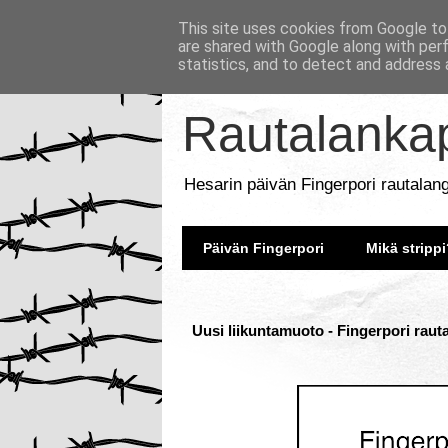
This site uses cookies from Google to 
are shared with Google along with per
statistics, and to detect and address 
Rautalankap
Hesarin päivän Fingerpori rautalan
Päivän Fingerpori
Mikä strippi
Uusi liikuntamuoto - Fingerpori raut