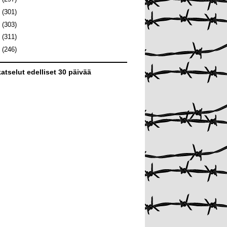
7
(301)
6
(303)
5
(311)
4
(246)
atselut edelliset 30 päivää