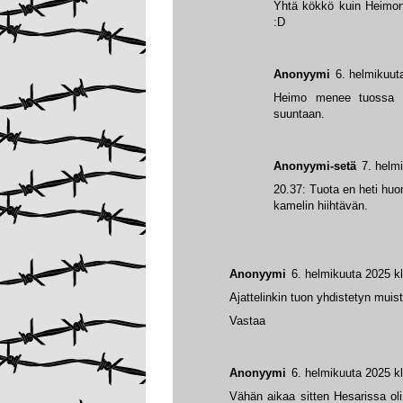
Yhtä kökkö kuin Heimon
:D
Anonyymi
6. helmikuut
Heimo menee tuossa k
suuntaan.
Anonyymi-setä
7. helm
20.37: Tuota en heti huo
kamelin hiihtävän.
Anonyymi
6. helmikuuta 2025 k
Ajattelinkin tuon yhdistetyn muis
Vastaa
Anonyymi
6. helmikuuta 2025 k
Vähän aikaa sitten Hesarissa oli 