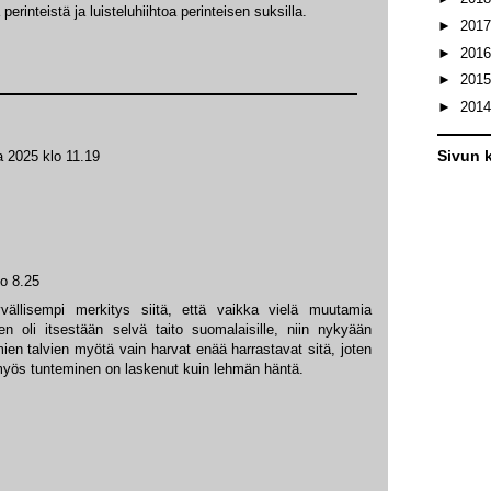
 perinteistä ja luisteluhiihtoa perinteisen suksilla.
►
201
►
201
►
201
►
201
Sivun k
a 2025 klo 11.19
lo 8.25
llisempi merkitys siitä, että vaikka vielä muutamia
n oli itsestään selvä taito suomalaisille, niin nykyään
en talvien myötä vain harvat enää harrastavat sitä, joten
i myös tunteminen on laskenut kuin lehmän häntä.