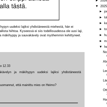
►
202
▼
202
►
j
►
l
►
k
ihypyn uudeksi lajiksi yhdistäneestä miehestä, hän ei
►
t
lista hiihtoa. Kyseessä ei siis todellisuudessa ole uusi laji,
►
h
ta mäkihyppy ja sauvakävely ovat myöhemmin kehittyneet.
►
m
▼
h
No
Al
lo 12.33
Le
akävelyn ja mäkihypyn uudeksi lajiksi yhdistäneestä
Lä
 huomannut, että mainittu mies on Heimo?
Ot
Ha