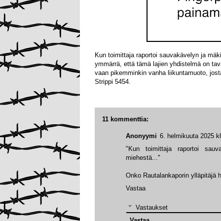
Kun toimittaja raportoi sauvakävelyn ja mäk
ymmärrä, että tämä lajien yhdistelmä on taval
vaan pikemminkin vanha liikuntamuoto, jos
Strippi 5454.
11 kommenttia:
Anonyymi
6. helmikuuta 2025 k
"Kun toimittaja raportoi sauv
miehestä..."
Onko Rautalankaporin ylläpitäjä
Vastaa
Vastaukset
Vastaa