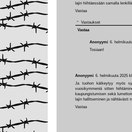
lajin hiihtäessään samalla lenkillä
Vastaa
Vastaukset
Vastaa
Anonyymi
6. helmikuut
Tosiaan!
Anonyymi
6. helmikuuta 2025 k
Ja tuohon kätkeytyy myös syvä
vuosikymmeniä sitten hiihtämine
kaupungistumisen sekä lumettomi
lajin hallitseminen ja nähtäväst
Vastaa