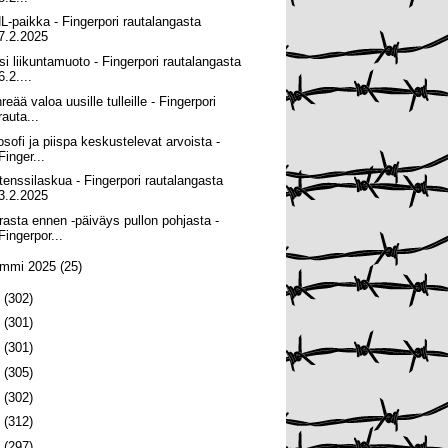
L-paikka - Fingerpori rautalangasta
7.2.2025
si liikuntamuoto - Fingerpori rautalangasta
6.2....
reää valoa uusille tulleille - Fingerpori
rauta...
losofi ja piispa keskustelevat arvoista -
Finger...
tenssilaskua - Fingerpori rautalangasta
3.2.2025
rasta ennen -päiväys pullon pohjasta -
Fingerpor...
ammi 2025
(25)
4
(302)
3
(301)
2
(301)
1
(305)
0
(302)
9
(312)
8
(297)