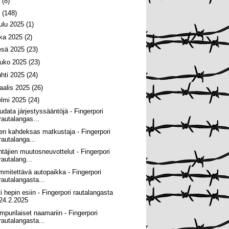
6
(8)
5
(148)
oulu 2025
(1)
oka 2025
(2)
esä 2025
(23)
ouko 2025
(23)
uhti 2025
(24)
aalis 2025
(26)
elmi 2025
(24)
udata järjestyssääntöjä - Fingerpori
rautalangas...
ien kahdeksas matkustaja - Fingerpori
rautalanga...
ntäjien muutosneuvottelut - Fingerpori
rautalang...
mmitettävä autopaikka - Fingerpori
rautalangasta...
ti hepin esiin - Fingerpori rautalangasta
24.2.2025
mpurilaiset naamariin - Fingerpori
rautalangasta...