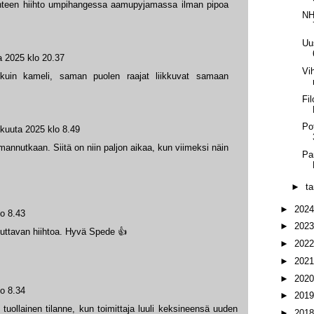
teen hiihto umpihangessa aamupyjamassa ilman pipoa
NH
Uu
a 2025 klo 20.37
Vih
uin kameli, saman puolen raajat liikkuvat samaan
Fi
Po
ikuuta 2025 klo 8.49
mannutkaan. Siitä on niin paljon aikaa, kun viimeksi näin
Pa
►
t
►
202
lo 8.43
►
202
tuttavan hiihtoa. Hyvä Spede 👍
►
202
►
202
►
202
lo 8.34
►
201
tuollainen tilanne, kun toimittaja luuli keksineensä uuden
►
201