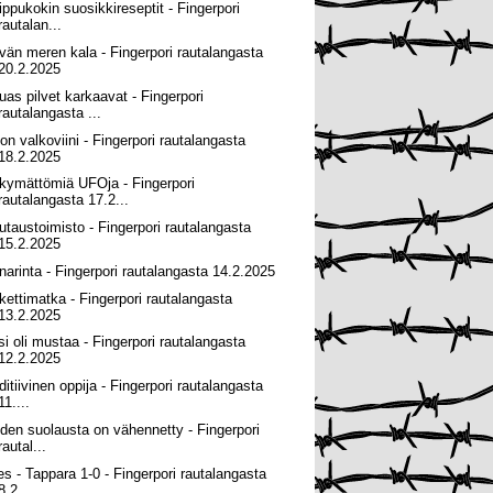
ippukokin suosikkireseptit - Fingerpori
rautalan...
vän meren kala - Fingerpori rautalangasta
20.2.2025
uas pilvet karkaavat - Fingerpori
rautalangasta ...
lon valkoviini - Fingerpori rautalangasta
18.2.2025
kymättömiä UFOja - Fingerpori
rautalangasta 17.2...
utaustoimisto - Fingerpori rautalangasta
15.2.2025
narinta - Fingerpori rautalangasta 14.2.2025
kettimatka - Fingerpori rautalangasta
13.2.2025
si oli mustaa - Fingerpori rautalangasta
12.2.2025
ditiivinen oppija - Fingerpori rautalangasta
11....
iden suolausta on vähennetty - Fingerpori
rautal...
ves - Tappara 1-0 - Fingerpori rautalangasta
8.2...