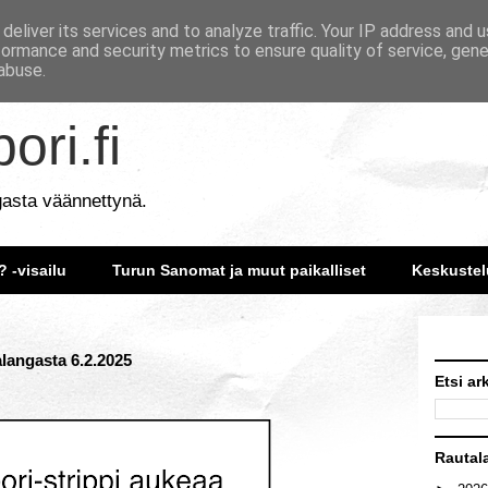
deliver its services and to analyze traffic. Your IP address and 
formance and security metrics to ensure quality of service, gen
abuse.
ori.fi
gasta väännettynä.
? -visailu
Turun Sanomat ja muut paikalliset
Keskustel
alangasta 6.2.2025
Etsi ar
Rautal