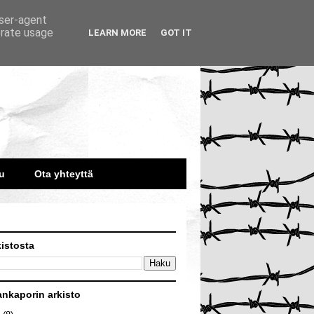
user-agent
erate usage
LEARN MORE
GOT IT
u
Ota yhteyttä
kistosta
ankaporin arkisto