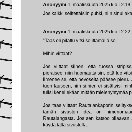
Anonyymi
1. maaliskuuta 2025 klo 12.18
Jos kaikki selitettäisiin puhki, niin sinullak
Anonyymi
1. maaliskuuta 2025 klo 12.22
"Taas oli pilattu vitsi selittämällä se."
Mihin viittaat?
Jos viittaat siihen, että tuossa strip
pieraisee, niin huomauttaisin, että tuo vitsi
ilmenee se, että hevoselta pääsee pieru. 
tuon lauseen, niin siihien ei sisältyisi mink
tulisi kenellekään mitään mielenyhtymää p
Jos taas viittaat Rautalankaporin selityks
tämän sivuston idea on nimenomaan se
Rautalangasta. Jos sen katsoo pilaavan str
käydä tällä sivustolla.