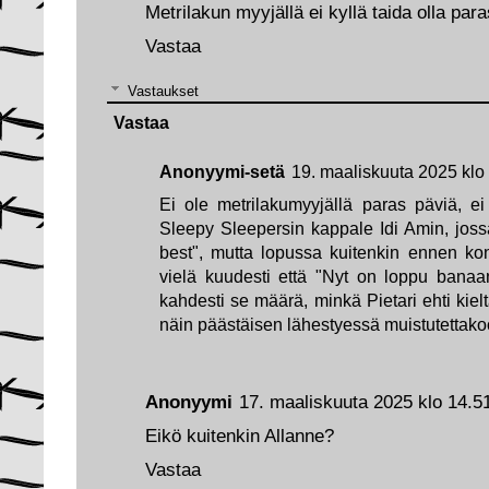
Metrilakun myyjällä ei kyllä taida olla par
Vastaa
Vastaukset
Vastaa
Anonyymi-setä
19. maaliskuuta 2025 klo
Ei ole metrilakumyyjällä paras päviä, ei
Sleepy Sleepersin kappale Idi Amin, jossa
best", mutta lopussa kuitenkin ennen kone
vielä kuudesti että "Nyt on loppu banaani
kahdesti se määrä, minkä Pietari ehti kie
näin päästäisen lähestyessä muistutettako
Anonyymi
17. maaliskuuta 2025 klo 14.5
Eikö kuitenkin Allanne?
Vastaa