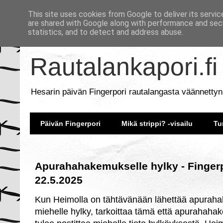
This site uses cookies from Google to deliver its servic
are shared with Google along with performance and secu
statistics, and to detect and address abuse.
Rautalankapori.fi
Hesarin päivän Fingerpori rautalangasta väännettyn
Päivän Fingerpori
Mikä strippi? -visailu
Tu
Apurahahakemukselle hylky - Fingerp
22.5.2025
Kun Heimolla on tähtävänään lähettää apuraha
miehelle hylky, tarkoittaa tämä että apurahaha