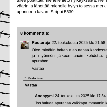
tulee postittaa miehelle tieto hylkäyksestä. Hei
väärin ja lähettää miehelle hylyn toisessa merkit
uponneen laivan. Strippi 5539.
8 kommenttia:
Routaraja
22. toukokuuta 2025 klo 21.58
Olen minäkin hakenut apurahaa kahdessa 
ja myönnön jälkeen anoin kohdetta, j
apurahan.
Vastaa
Vastaukset
Vastaa
Anonyymi
24. toukokuuta 2025 klo 17.34
Jos haluaa apurahaa vaikkapa romaanin kir