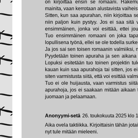
on kirjoittaa ensin se romaani. Hakem
mainita, vaan kerrotaan alustavista vaiheis
Sitten, kun saa apurahan, niin kirjoittaa 
niin paljon kuin pystyy. Jos ei saa sitä 
ensimmäinen, jonka voi esittää, ettei j
Tuo ensimmäinen romaani on joka tapau
lopullisena työnä, ellei se ole todella surke
Ja jos sai sen toisen romaanin valmiiksi, ni
Pyydetään toinen apuraha ja sen aikana 
Lopuksi esitetään tuo toinen projektin tu
kauan kuin saa apurahoja tai sitten, jos ei
siten varmistusta siitä, että voi esittää val
Tuo ei ole huijausta, vaan varmistus siit
apurahoja, jos ei saakaan mitään aikaan t
juomaan ja pelaamaan.
Anonyymi-setä
26. toukokuuta 2025 klo 
Aika ovela taktiikka. Kirjoittaisin tähän jot
nyt tule mitään mieleeni.