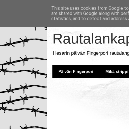
This site uses cookies from Google to 
are shared with Google along with per
statistics, and to detect and address 
Rautalankap
Hesarin päivän Fingerpori rautalan
Päivän Fingerpori
Mikä strippi