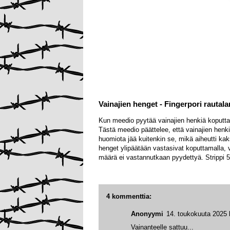
Vainajien henget - Fingerpori rautal
Kun meedio pyytää vainajien henkiä koputt
Tästä meedio päättelee, että vainajien henki
huomiota jää kuitenkin se, mikä aiheutti kaks
henget ylipäätään vastasivat koputtamalla, 
määrä ei vastannutkaan pyydettyä. Strippi 
4 kommenttia:
Anonyymi
14. toukokuuta 2025 
Vainanteelle sattuu...