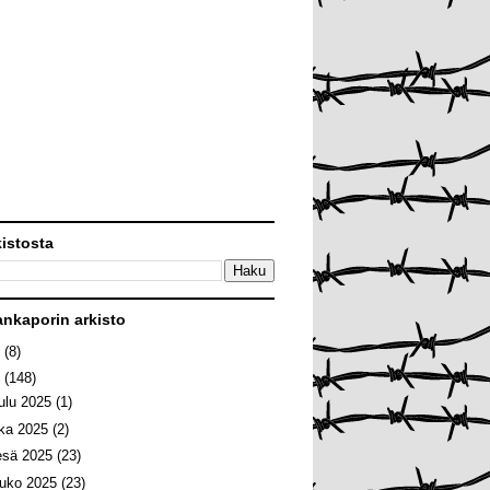
kistosta
ankaporin arkisto
6
(8)
5
(148)
oulu 2025
(1)
oka 2025
(2)
esä 2025
(23)
ouko 2025
(23)