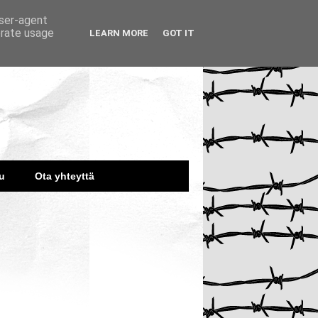
user-agent
erate usage
LEARN MORE
GOT IT
u
Ota yhteyttä