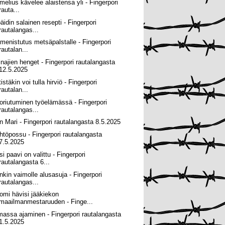
melius kävelee alaistensa yli - Fingerpori
rauta...
äidin salainen resepti - Fingerpori
rautalangas...
imenistutus metsäpalstalle - Fingerpori
rautalan...
inajien henget - Fingerpori rautalangasta
12.5.2025
tistäkin voi tulla hirviö - Fingerpori
rautalan...
oriutuminen työelämässä - Fingerpori
rautalangas...
n Mari - Fingerpori rautalangasta 8.5.2025
htöpossu - Fingerpori rautalangasta
7.5.2025
i paavi on valittu - Fingerpori
rautalangasta 6...
nkin vaimolle alusasuja - Fingerpori
rautalangas...
omi hävisi jääkiekon
maailmanmestaruuden - Finge...
massa ajaminen - Fingerpori rautalangasta
1.5.2025