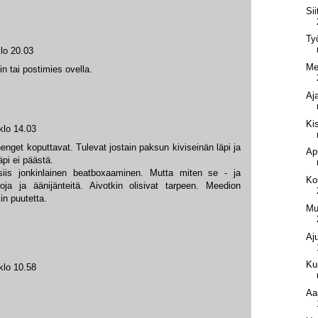
Si
Ty
lo 20.03
Me
n tai postimies ovella.
Aj
Ki
klo 14.03
henget koputtavat. Tulevat jostain paksun kiviseinän läpi ja
Ap
pi ei päästä.
siis jonkinlainen beatboxaaminen. Mutta miten se - ja
Ko
a ja äänijänteitä. Aivotkin olisivat tarpeen. Meedion
in puutetta.
Mu
Aj
Ku
klo 10.58
Aa