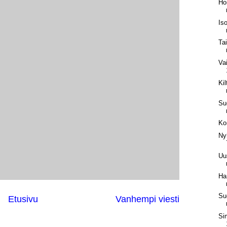
Ho
Iso
Ta
Va
Kil
Su
Ko
Ny
Uus
Ha
Su
Etusivu
Vanhempi viesti
Si