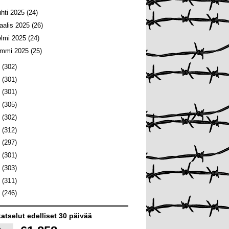
uhti 2025
(24)
aalis 2025
(26)
elmi 2025
(24)
ammi 2025
(25)
4
(302)
3
(301)
2
(301)
1
(305)
0
(302)
9
(312)
8
(297)
7
(301)
6
(303)
5
(311)
4
(246)
atselut edelliset 30 päivää