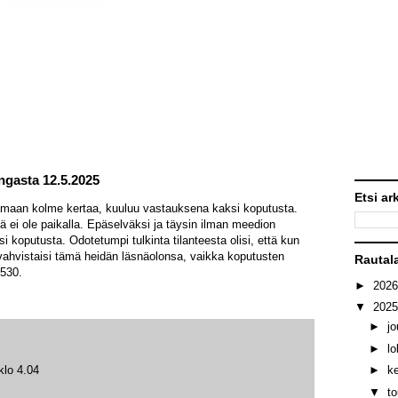
angasta 12.5.2025
Etsi ar
amaan kolme kertaa, kuuluu vastauksena kaksi koputusta.
ä ei ole paikalla. Epäselväksi ja täysin ilman meedion
i koputusta. Odotetumpi tulkinta tilanteesta olisi, että kun
vahvistaisi tämä heidän läsnäolonsa, vaikka koputusten
Rautal
5530.
►
202
▼
202
►
j
►
l
klo 4.04
►
k
▼
t