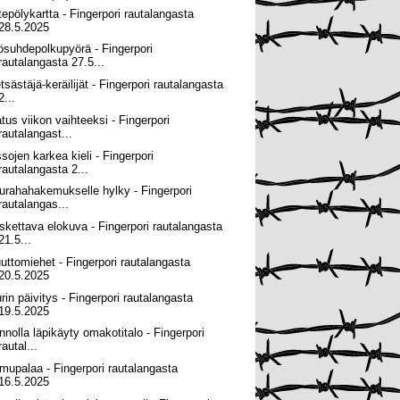
itepölykartta - Fingerpori rautalangasta
28.5.2025
ösuhdepolkupyörä - Fingerpori
rautalangasta 27.5...
tsästäjä-keräilijät - Fingerpori rautalangasta
2...
atus viikon vaihteeksi - Fingerpori
rautalangast...
ssojen karkea kieli - Fingerpori
rautalangasta 2...
urahahakemukselle hylky - Fingerpori
rautalangas...
skettava elokuva - Fingerpori rautalangasta
21.5...
uttomiehet - Fingerpori rautalangasta
20.5.2025
urin päivitys - Fingerpori rautalangasta
19.5.2025
nnolla läpikäyty omakotitalo - Fingerpori
rautal...
mupalaa - Fingerpori rautalangasta
16.5.2025