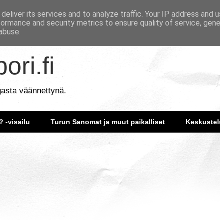
deliver its services and to analyze traffic. Your IP address and 
formance and security metrics to ensure quality of service, gen
abuse.
ori.fi
gasta väännettynä.
? -visailu
Turun Sanomat ja muut paikalliset
Keskustel