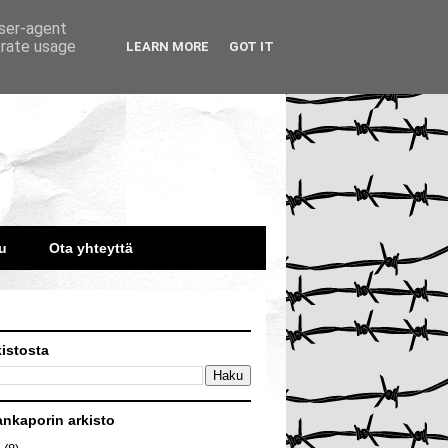
user-agent
erate usage
LEARN MORE
GOT IT
u
Ota yhteyttä
kistosta
ankaporin arkisto