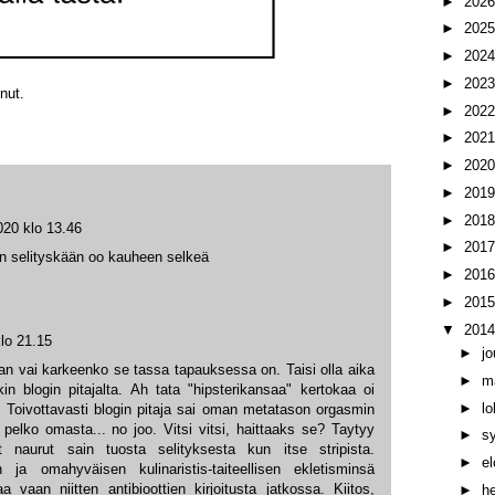
►
202
►
202
►
202
►
202
nut.
►
202
►
202
►
202
►
201
►
201
020 klo 13.46
►
201
kein selityskään oo kauheen selkeä
►
201
►
201
▼
201
lo 21.15
►
j
an vai karkeenko se tassa tapauksessa on. Taisi olla aika
►
m
in blogin pitajalta. Ah tata "hipsterikansaa" kertokaa oi
►
l
e. Toivottavasti blogin pitaja sai oman metatason orgasmin
 pelko omasta... no joo. Vitsi vitsi, haittaaks se? Taytyy
►
s
naurut sain tuosta selityksesta kun itse stripista.
►
e
tin ja omahyväisen kulinaristis-taiteellisen ekletisminsä
a vaan niitten antibioottien kirjoitusta jatkossa. Kiitos,
►
h