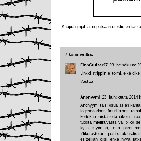
Kaupunginjohtajan patsaan erektio on laske
7 kommenttia:
FinnCruiser97
23. heinäkuuta 2
Linkki strippiin ei toimi, eikä oi
Vastaa
Anonyymi
23. huhtikuuta 2014 k
Anonyymi taisi osua asian kanta
legendaarinen freudilainen tamak
kertokaa mista teita oikein tule
tuosta mielikuvasta vai oliko se
kylla myontaa, etta paremmat 
Ylikorostetun post-strukturalis
esittelijän olisi ehka hyva jatka