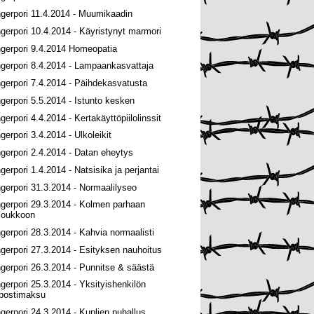
ngerpori 11.4.2014 - Muumikaadin
ngerpori 10.4.2014 - Käyristynyt marmori
ngerpori 9.4.2014 Homeopatia
ngerpori 8.4.2014 - Lampaankasvattaja
ngerpori 7.4.2014 - Päihdekasvatusta
ngerpori 5.5.2014 - Istunto kesken
gerpori 4.4.2014 - Kertakäyttöpiilolinssit
gerpori 3.4.2014 - Ulkoleikit
ngerpori 2.4.2014 - Datan eheytys
ngerpori 1.4.2014 - Natsisika ja perjantai
ngerpori 31.3.2014 - Normaalilyseo
ngerpori 29.3.2014 - Kolmen parhaan
joukkoon
ngerpori 28.3.2014 - Kahvia normaalisti
ngerpori 27.3.2014 - Esityksen nauhoitus
ngerpori 26.3.2014 - Punnitse & säästä
ngerpori 25.3.2014 - Yksityishenkilön
postimaksu
ngerpori 24.3.2014 - Kuplien puhallus