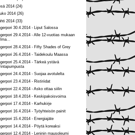
esä 2014
(24)
ouko 2014
(26)
uhti 2014
(33)
ngerpori 30.4.2014 - Liput Salossa
ngerpori 29.4.2014 - Alle 12-vuotias mukaan
ilma...
ngerpori 28.4.2014 - Fifty Shades of Grey
ngerpori 26.4.2014 - Taidekoulu Maassa
ngerpori 25.4.2014 - Tärkeä ystävä
rintapumpusta
ngerpori 24.4.2014 - Suojaa avotulelta
gerpori 23.4.2014 - Ristiriidat
ngerpori 22.4.2014 - Asko ottaa siilin
ngerpori 18.4.2014 - Keskipakoisvoima
ngerpori 17.4.2014 - Karhukirje
ngerpori 16.4.2014 - Työyhteisön painit
ngerpori 15.4.2014 - Energiajäte
ngerpori 14.4.2014 - Pöytä koreaksi
ngerpori 12.4.2014 - Leninin mausoleumi