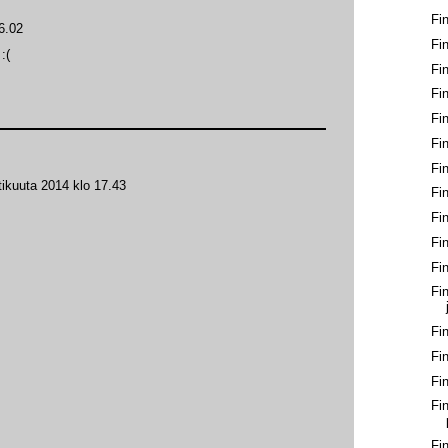
Fi
6.02
Fi
:(
Fi
Fi
Fi
Fi
Fin
tikuuta 2014 klo 17.43
Fin
Fi
Fi
Fi
Fi
Fi
Fi
Fi
Fi
Fi