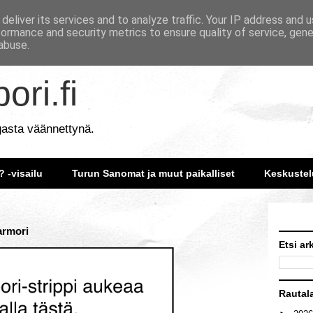
deliver its services and to analyze traffic. Your IP address and 
formance and security metrics to ensure quality of service, gen
abuse.
ori.fi
gasta väännettynä.
? -visailu
Turun Sanomat ja muut paikalliset
Keskustel
armori
Etsi ar
Rautal