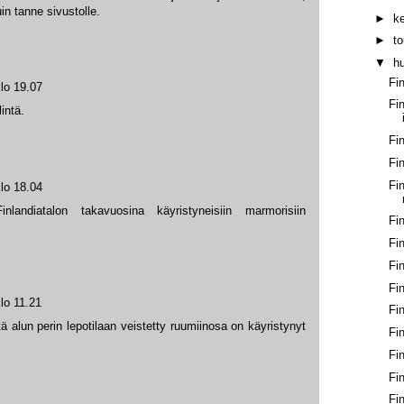
uin tanne sivustolle.
►
k
►
t
▼
h
Fi
lo 19.07
Fi
intä.
Fi
Fi
Fi
lo 18.04
inlandiatalon takavuosina käyristyneisiin marmorisiin
Fi
Fin
Fi
Fi
lo 11.21
Fi
ttä alun perin lepotilaan veistetty ruumiinosa on käyristynyt
Fi
Fi
Fi
Fi