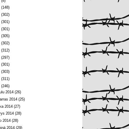
6
(8)
5
(148)
4
(302)
3
(301)
2
(301)
1
(305)
0
(302)
9
(312)
8
(297)
7
(301)
6
(303)
5
(311)
4
(246)
oulu 2014
(26)
arras 2014
(25)
oka 2014
(27)
yys 2014
(28)
lo 2014
(28)
einä 2014
(29)