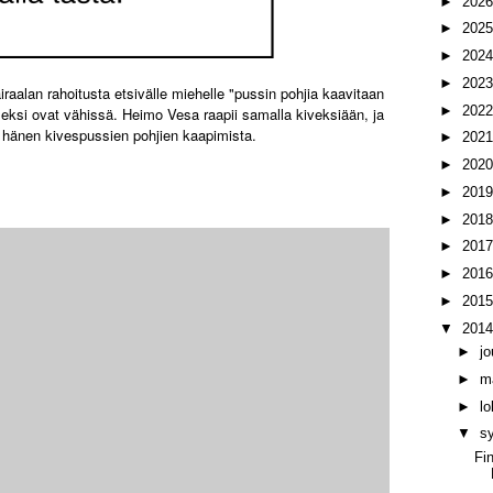
►
202
►
202
►
202
►
202
aalan rahoitusta etsivälle miehelle "pussin pohjia kaavitaan
►
202
iseksi ovat vähissä. Heimo Vesa raapii samalla kiveksiään, ja
n hänen kivespussien pohjien kaapimista.
►
202
►
202
►
201
►
201
►
201
►
201
►
201
▼
201
►
j
►
m
►
l
▼
s
Fi