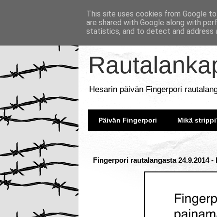
This site uses cookies from Google to 
are shared with Google along with per
statistics, and to detect and address 
Rautalankap
Hesarin päivän Fingerpori rautalan
Päivän Fingerpori
Mikä strippi
Fingerpori rautalangasta 24.9.2014 -