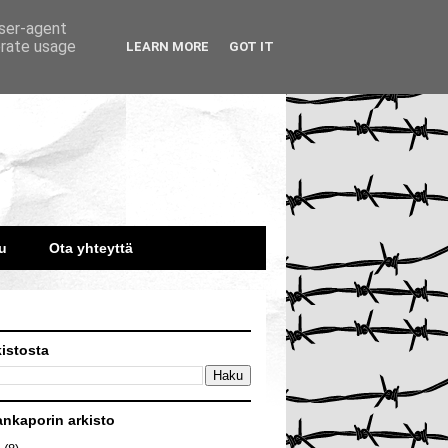
user-agent
erate usage
LEARN MORE
GOT IT
u
Ota yhteyttä
kistosta
ankaporin arkisto