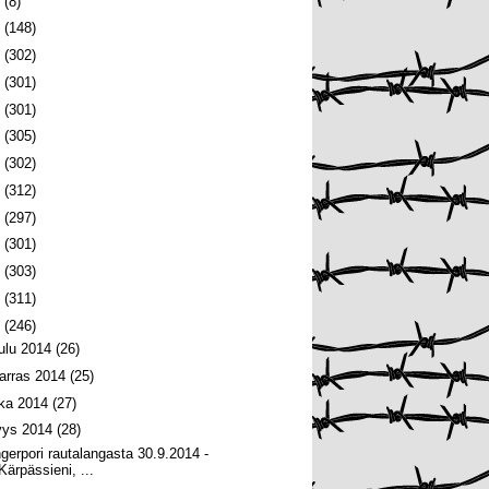
6
(8)
5
(148)
4
(302)
3
(301)
2
(301)
1
(305)
0
(302)
9
(312)
8
(297)
7
(301)
6
(303)
5
(311)
4
(246)
oulu 2014
(26)
arras 2014
(25)
oka 2014
(27)
yys 2014
(28)
ngerpori rautalangasta 30.9.2014 -
Kärpässieni, ...