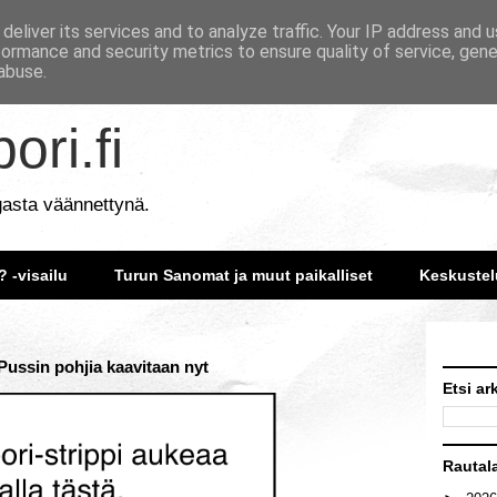
deliver its services and to analyze traffic. Your IP address and 
formance and security metrics to ensure quality of service, gen
abuse.
ori.fi
gasta väännettynä.
? -visailu
Turun Sanomat ja muut paikalliset
Keskustel
 Pussin pohjia kaavitaan nyt
Etsi ar
Rautal