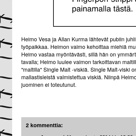
Heimo Vesa ja Allan Kurma lähtevät pubiin juhl
työpaikkaa. Heimon vaimo kehoittaa miehiä mu
Heimo vastaa myöntävästi, sillä hän on ymmärt
tavalla; Heimo luulee vaimon tarkoittavan maltil
"maltilla" Single Malt -viskiä. Single Malt-viski
mallastisleistä valmistettua viskiä. Niinpä Heim
juominen ei toteutunut.
2 kommenttia: