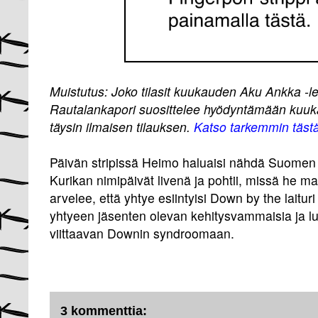
Muistutus: Joko tilasit kuukauden Aku Ankka -l
Rautalankapori suosittelee hyödyntämään kuuk
täysin ilmaisen tilauksen.
Katso tarkemmin tästä
Päivän stripissä Heimo haluaisi nähdä Suomen e
Kurikan nimipäivät livenä ja pohtii, missä he mah
arvelee, että yhtye esiintyisi Down by the laituri -
yhtyeen jäsenten olevan kehitysvammaisia ja lu
viittaavan Downin syndroomaan.
3 kommenttia: