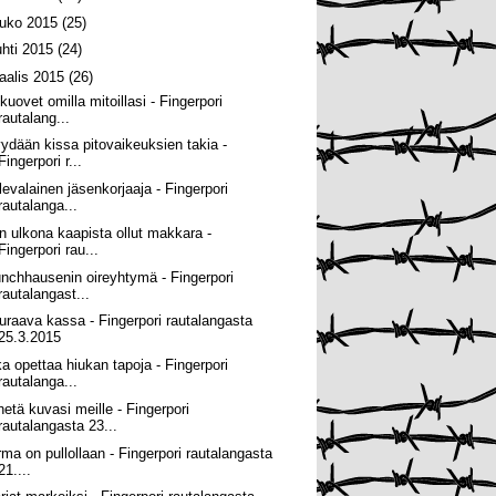
ouko 2015
(25)
uhti 2015
(24)
aalis 2015
(26)
kuovet omilla mitoillasi - Fingerpori
rautalang...
ydään kissa pitovaikeuksien takia -
Fingerpori r...
levalainen jäsenkorjaaja - Fingerpori
rautalanga...
n ulkona kaapista ollut makkara -
Fingerpori rau...
nchhausenin oireyhtymä - Fingerpori
rautalangast...
uraava kassa - Fingerpori rautalangasta
25.3.2015
ka opettaa hiukan tapoja - Fingerpori
rautalanga...
hetä kuvasi meille - Fingerpori
rautalangasta 23...
rma on pullollaan - Fingerpori rautalangasta
21....