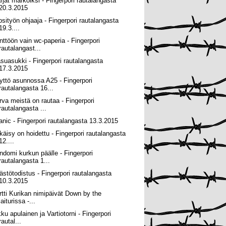
rjat markoiksi - Fingerpori rautalangasta
20.3.2015
psityön ohjaaja - Fingerpori rautalangasta
19.3....
nttöön vain wc-paperia - Fingerpori
rautalangast...
suasukki - Fingerpori rautalangasta
17.3.2015
yttö asunnossa A25 - Fingerpori
rautalangasta 16...
rva meistä on rautaa - Fingerpori
rautalangasta ...
tanic - Fingerpori rautalangasta 13.3.2015
käisy on hoidettu - Fingerpori rautalangasta
12....
ndomi kurkun päälle - Fingerpori
rautalangasta 1...
ästötodistus - Fingerpori rautalangasta
10.3.2015
rtti Kurikan nimipäivät Down by the
laiturissa -...
kku apulainen ja Vartiotorni - Fingerpori
rautal...