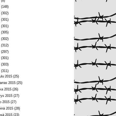
6
(8)
5
(148)
4
(302)
3
(301)
2
(301)
1
(305)
0
(302)
9
(312)
8
(297)
7
(301)
6
(303)
5
(311)
oulu 2015
(25)
arras 2015
(25)
oka 2015
(26)
yys 2015
(27)
lo 2015
(27)
einä 2015
(28)
esä 2015
(23)