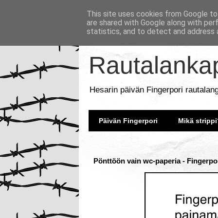
This site uses cookies from Google to 
are shared with Google along with per
statistics, and to detect and address 
Rautalankap
Hesarin päivän Fingerpori rautalan
Päivän Fingerpori
Mikä strippi
Pönttöön vain wc-paperia - Fingerpor