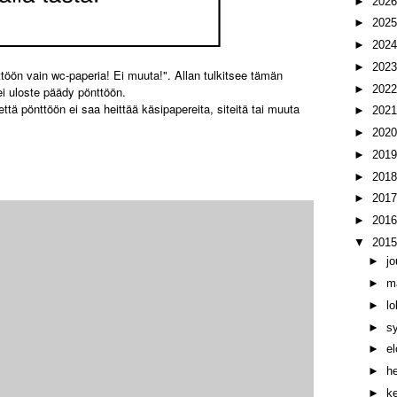
►
202
►
202
►
202
►
202
töön vain wc-paperia! Ei muuta!". Allan tulkitsee tämän
►
202
ttei uloste päädy pönttöön.
ttä pönttöön ei saa heittää käsipapereita, siteitä tai muuta
►
202
►
202
►
201
►
201
►
201
►
201
▼
201
►
j
►
m
►
l
►
s
►
e
►
h
►
k