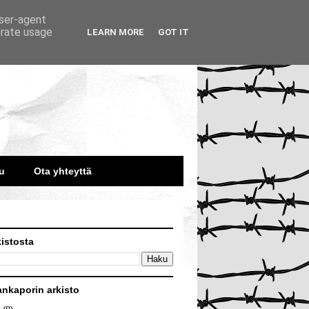
user-agent
erate usage
LEARN MORE
GOT IT
u
Ota yhteyttä
kistosta
ankaporin arkisto