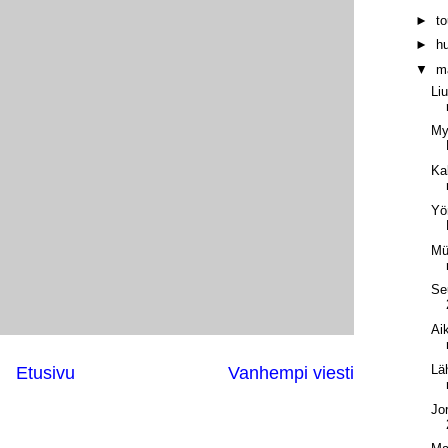
►
t
►
h
▼
m
Liu
My
Ka
Yö
Mü
Se
Ai
Lä
Etusivu
Vanhempi viesti
Jo