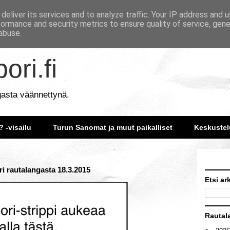
deliver its services and to analyze traffic. Your IP address and 
formance and security metrics to ensure quality of service, gen
abuse.
ori.fi
gasta väännettynä.
? -visailu
Turun Sanomat ja muut paikalliset
Keskustel
i rautalangasta 18.3.2015
Etsi ar
Rautal