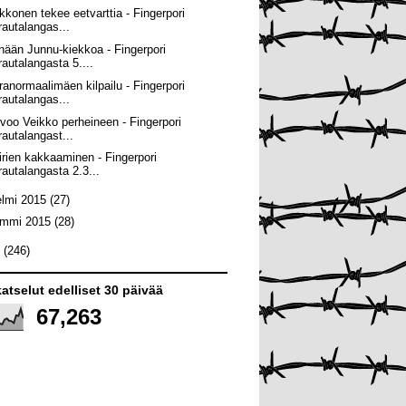
kkonen tekee eetvarttia - Fingerpori
rautalangas...
nään Junnu-kiekkoa - Fingerpori
rautalangasta 5....
ranormaalimäen kilpailu - Fingerpori
rautalangas...
ivoo Veikko perheineen - Fingerpori
rautalangast...
irien kakkaaminen - Fingerpori
rautalangasta 2.3...
elmi 2015
(27)
ammi 2015
(28)
4
(246)
atselut edelliset 30 päivää
67,263