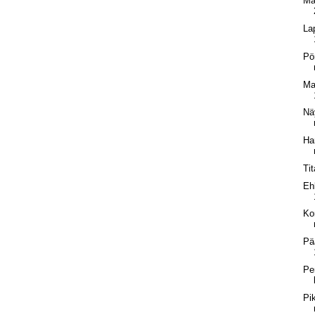
Ma
La
Pö
Ma
Nä
Ha
Ti
Eh
Ko
Pä
Pe
Pi