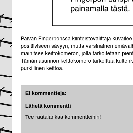
Päivän Fingerporissa kiinteistövälittäjä kuvailee
positiiviseen sävyyn, mutta varsinainen emävalh
mainitsee keittokomeron, jolla tarkoitetaan pien
Tämän asunnon keittokomero tarkoittaa kuitenki
purkillinen keittoa.
Ei kommentteja:
Lähetä kommentti
Tee rautalankaa kommentteihin!