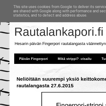
This site uses cookies from Google to deliver its servic
are shared with Google along with performance and secu
statistics, and to detect and address abuse.
Rautalankapori.fi
Hesarin päivän Fingerpori rautalangasta väännettyn
Päivän Fingerpori
Mikä strippi? -visailu
Tu
Neliöitään suurempi yksiö keittokome
rautalangasta 27.6.2015