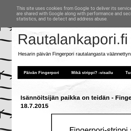
This site uses cookies from Google to deliver its servic
are shared with Google along with performance and secu
statistics, and to detect and address abuse.
Rautalankapori.fi
Hesarin päivän Fingerpori rautalangasta väännettyn
Päivän Fingerpori
Mikä strippi? -visailu
Tu
Isännöitsijän paikka on teidän - Fing
18.7.2015