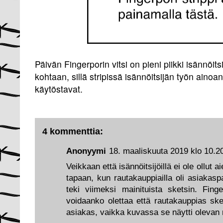
Päivän Fingerporin vitsi on pieni piikki isännöi
kohtaan, sillä stripissä isännöitsijän työn aino
käytöstavat.
4 kommenttia:
Anonyymi
18. maaliskuuta 2019 klo 10.2
Veikkaan että isännöitsijöillä ei ole ollu
tapaan, kun rautakauppiailla oli asiakas
teki viimeksi mainituista sketsin. Finge
voidaanko olettaa että rautakauppias sket
asiakas, vaikka kuvassa se näytti olevan