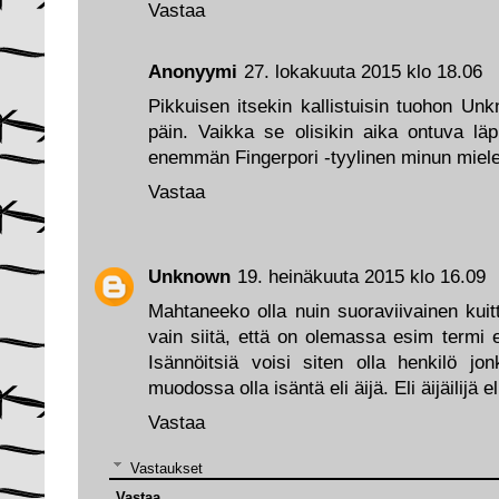
Vastaa
Anonyymi
27. lokakuuta 2015 klo 18.06
Pikkuisen itsekin kallistuisin tuohon Un
päin. Vaikka se olisikin aika ontuva läp
enemmän Fingerpori -tyylinen minun miele
Vastaa
Unknown
19. heinäkuuta 2015 klo 16.09
Mahtaneeko olla nuin suoraviivainen kuit
vain siitä, että on olemassa esim termi e
Isännöitsiä voisi siten olla henkilö j
muodossa olla isäntä eli äijä. Eli äijäilijä e
Vastaa
Vastaukset
Vastaa