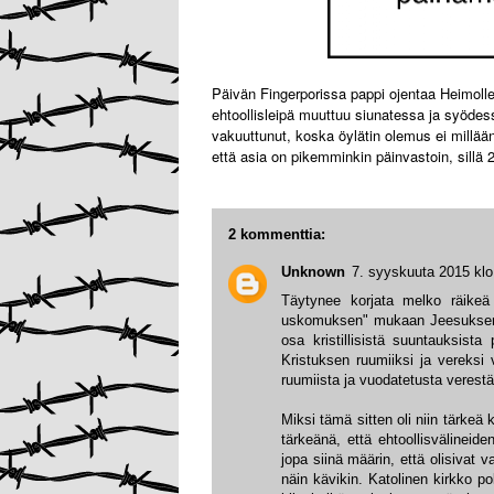
Päivän Fingerporissa pappi ojentaa Heimolle 
ehtoollisleipä muuttuu siunatessa ja syödes
vakuuttunut, koska öylätin olemus ei millään
että asia on pikemminkin päinvastoin, sillä 2
2 kommenttia:
Unknown
7. syyskuuta 2015 klo
Täytynee korjata melko räikeä v
uskomuksen" mukaan Jeesuksen 
osa kristillisistä suuntauksista 
Kristuksen ruumiiksi ja vereksi
ruumiista ja vuodatetusta verestä
Miksi tämä sitten oli niin tärkeä 
tärkeänä, että ehtoollisvälineide
jopa siinä määrin, että olisivat 
näin kävikin. Katolinen kirkko pol