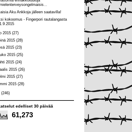
rättömiä ennakkoluuloja
mielenterveysongelmaisis...
maisia Aku Ankkoja jälleen saatavilla!
ksi kokoomus - Fingerpori rautalangasta
1.9.2015
lo 2015
(27)
einä 2015
(28)
esä 2015
(23)
ouko 2015
(25)
uhti 2015
(24)
aalis 2015
(26)
elmi 2015
(27)
ammi 2015
(28)
4
(246)
atselut edelliset 30 päivää
61,273