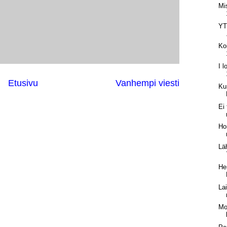
Mi
YT 
Ko
I l
Etusivu
Vanhempi viesti
Ku
Ei
Ho
Lä
He
La
Mo