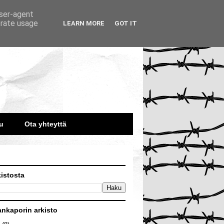
user-agent
erate usage
LEARN MORE
GOT IT
u
Ota yhteyttä
kistosta
ankaporin arkisto