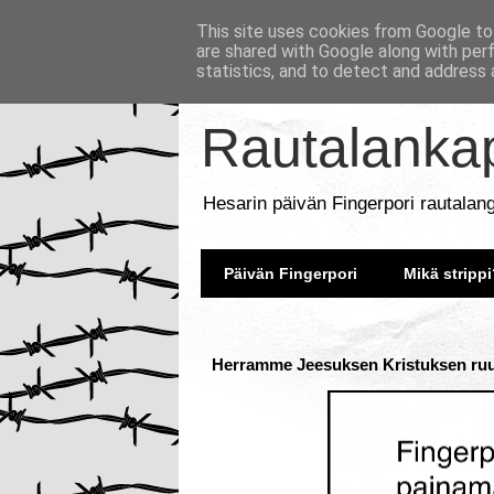
This site uses cookies from Google to 
are shared with Google along with per
statistics, and to detect and address 
Rautalankap
Hesarin päivän Fingerpori rautalan
Päivän Fingerpori
Mikä strippi
Herramme Jeesuksen Kristuksen ruum