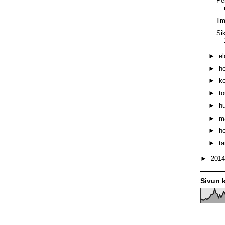
Pe
Il
Si
►
e
►
h
►
k
►
t
►
h
►
m
►
h
►
t
►
201
Sivun k