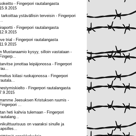
sokeitto - Fingerpori rautalangasta
15.9.2015
tarkoittaa ystävällisin terveisin - Fingerpori
...
iraportti - Fingerpori rautalangasta
12.9.2015
ove trial - Fingerpori rautalangasta
11.9.2015
n Mustanaamio kysyy, silloin vastataan -
Fingerp...
 tarvitse jonottaa leipäjonossa - Fingerpori
rau...
melius kiilasi ruokajonossa - Fingerpori
rautala...
hestymiskielto - Fingerpori rautalangasta
7.9.2015
rramme Jeesuksen Kristuksen ruumis -
Fingerpori ...
itan heti kahvia tulemaan - Fingerpori
rautalang...
nikulttuurisuus on vaaraksi sinulle ja
lapsilles...