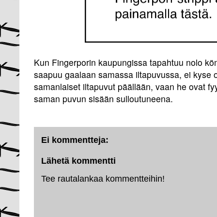
Kun Fingerporin kaupungissa tapahtuu nolo kö
saapuu gaalaan samassa iltapuvussa, ei kyse ole s
samanlaiset iltapuvut päällään, vaan he ovat fy
saman puvun sisään sulloutuneena.
Ei kommentteja:
Lähetä kommentti
Tee rautalankaa kommentteihin!