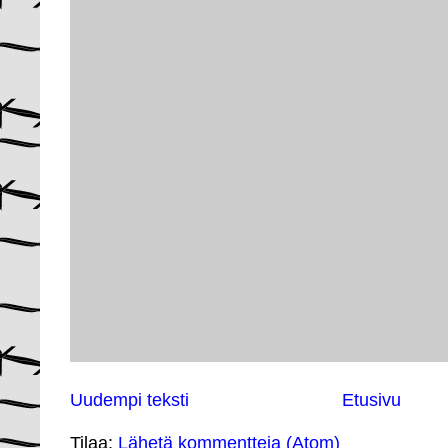
Uudempi teksti
Etusivu
Tilaa:
Lähetä kommentteja (Atom)