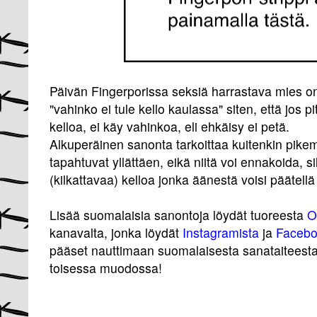
Päivän Fingerporissa seksiä harrastava mies o
"vahinko ei tule kello kaulassa" siten, että jos 
kelloa, ei käy vahinkoa, eli ehkäisy ei petä.
Alkuperäinen sanonta tarkoittaa kuitenkin pikem
tapahtuvat yllättäen, eikä niitä voi ennakoida, si
(kilkattavaa) kelloa jonka äänestä voisi päätel
Lisää suomalaisia sanontoja löydät tuoreesta
O
kanavalta, jonka löydät
Instagramista
ja
Facebo
pääset nauttimaan suomalaisesta sanataiteesta
toisessa muodossa!