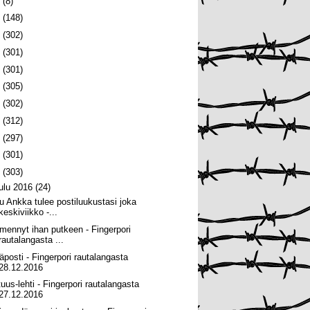
6
(8)
5
(148)
4
(302)
3
(301)
2
(301)
1
(305)
0
(302)
9
(312)
8
(297)
7
(301)
6
(303)
oulu 2016
(24)
u Ankka tulee postiluukustasi joka
keskiviikko -...
 mennyt ihan putkeen - Fingerpori
rautalangasta ...
äposti - Fingerpori rautalangasta
28.12.2016
tuus-lehti - Fingerpori rautalangasta
27.12.2016