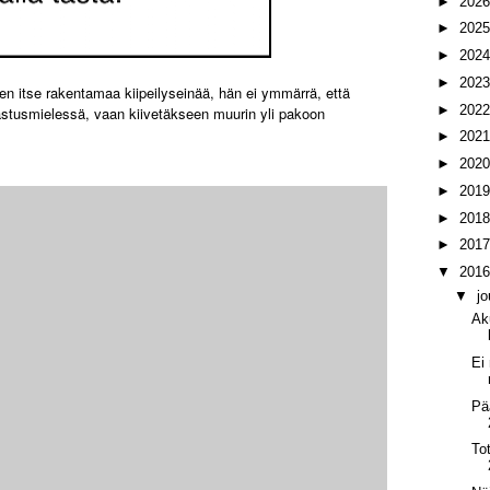
►
202
►
202
►
202
►
202
en itse rakentamaa kiipeilyseinää, hän ei ymmärrä, että
►
202
rrastusmielessä, vaan kiivetäkseen muurin yli pakoon
►
202
►
202
►
201
►
201
►
201
▼
201
▼
j
Ak
Ei
Pä
To