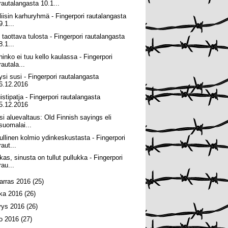
rautalangasta 10.1...
liisin karhuryhmä - Fingerpori rautalangasta
9.1...
 taottava tulosta - Fingerpori rautalangasta
8.1...
hinko ei tuu kello kaulassa - Fingerpori
rautala...
ysi susi - Fingerpori rautalangasta
6.12.2016
istipatja - Fingerpori rautalangasta
5.12.2016
si aluevaltaus: Old Finnish sayings eli
suomalai...
ullinen kolmio ydinkeskustasta - Fingerpori
raut...
kas, sinusta on tullut pullukka - Fingerpori
rau...
arras 2016
(25)
oka 2016
(26)
yys 2016
(26)
lo 2016
(27)