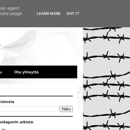
user-agent
erate usage
LEARN MORE
GOT IT
u
Ota yhteyttä
kistosta
ankaporin arkisto