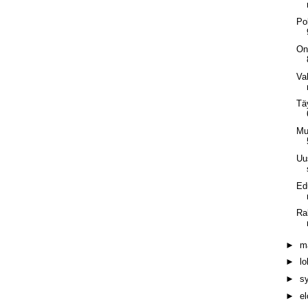
Po
On
Va
Tä
Mu
Uu
Ed
Ra
►
m
►
l
►
s
►
e