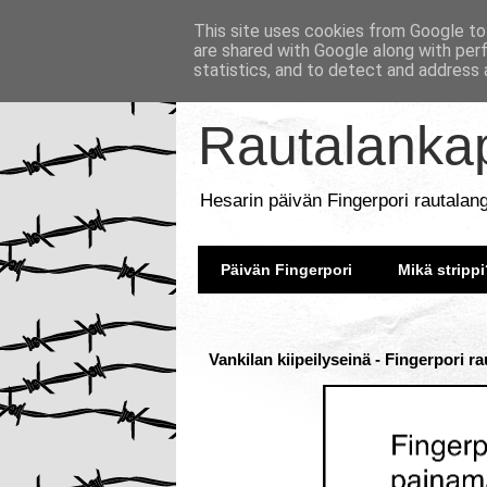
This site uses cookies from Google to 
are shared with Google along with per
statistics, and to detect and address 
Rautalankap
Hesarin päivän Fingerpori rautalan
Päivän Fingerpori
Mikä strippi
Vankilan kiipeilyseinä - Fingerpori r