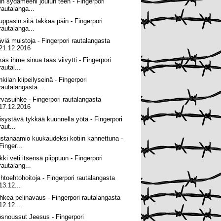
in sydämeeni joulun teen - Fingerpori
rautalanga...
uppasin sitä takkaa päin - Fingerpori
rautalanga...
äviä muistoja - Fingerpori rautalangasta
21.12.2016
käs ihme sinua taas viivytti - Fingerpori
rautal...
nkilan kiipeilyseinä - Fingerpori
rautalangasta ...
rvasuihke - Fingerpori rautalangasta
17.12.2016
isystävä tykkää kuunnella yötä - Fingerpori
raut...
stanaamio kuukaudeksi kotiin kannettuna -
Finger...
kki veti itsensä piippuun - Fingerpori
rautalang...
ihtoehtohoitoja - Fingerpori rautalangasta
13.12...
hkea pelinavaus - Fingerpori rautalangasta
12.12...
ösnoussut Jeesus - Fingerpori