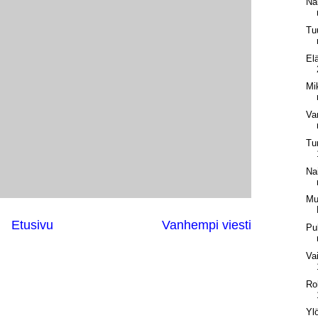
Nä
Tu
El
Mi
Va
Tu
Na
Mu
Etusivu
Vanhempi viesti
Pu
Va
Ro
Yl