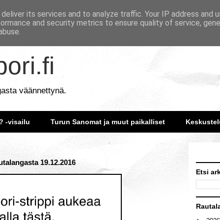
deliver its services and to analyze traffic. Your IP address and 
formance and security metrics to ensure quality of service, gen
abuse.
ori.fi
gasta väännettynä.
? -visailu
Turun Sanomat ja muut paikalliset
Keskustel
autalangasta 19.12.2016
Etsi ar
Rautal