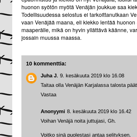
huonon syötön myötä Venäjän joukkue saa kiek
Todellisuudessa selostus ei tarkoittanutkaan Ve
vaan Venäjää maana, eli kiekko lentää huonon
maaperälle, mikä on hyvin yllättävä käänne, vars
jossain muussa maassa.
10 kommenttia:
Juha J.
9. kesäkuuta 2019 klo 16.08
Taitaa olla Venäjän Karjalassa talosta pää
Vastaa
Anonyymi
8. kesäkuuta 2019 klo 16.42
Voihan Venäjä noita juttujasi, Gh.
Voitko sinä puolestasi antaa selityksen.