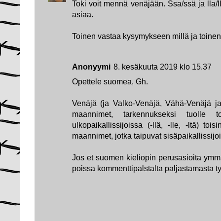
Toki voit mennä venäjään. Ssa/ssä ja lla/
asiaa.
Toinen vastaa kysymykseen millä ja toine
Anonyymi
8. kesäkuuta 2019 klo 15.37
Opettele suomea, Gh.
Venäjä (ja Valko-Venäjä, Vähä-Venäjä ja
maannimet, tarkennukseksi tuolle tois
ulkopaikallissijoissa (-llä, -lle, -ltä) t
maannimet, jotka taipuvat sisäpaikallissijo
Jos et suomen kieliopin perusasioita ymm
poissa kommenttipalstalta paljastamasta ty