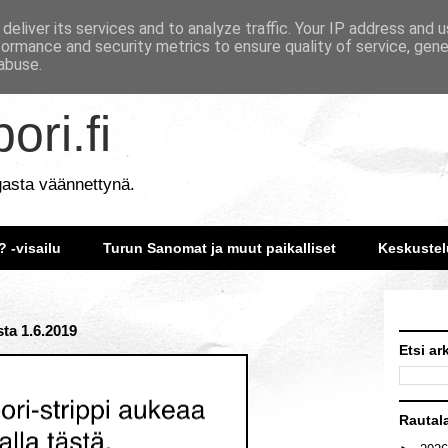
deliver its services and to analyze traffic. Your IP address and 
formance and security metrics to ensure quality of service, gen
abuse.
ori.fi
gasta väännettynä.
? -visailu
Turun Sanomat ja muut paikalliset
Keskustel
sta 1.6.2019
Etsi ar
Rautal