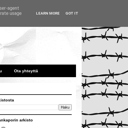
user-agent
erate usage
LEARN MORE
GOT IT
u
Ota yhteyttä
kistosta
ankaporin arkisto