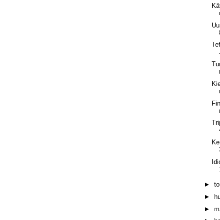
Kä
Uu
Te
Tu
Ki
Fi
Tr
Ke
Idi
►
t
►
h
►
m