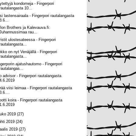
ytettyjä kondomeja - Fingerpori
rautalangasta 10...
si lastensairaala - Fingerpori rautalangasta
8.6...
flon Brothers ja Kalevauva.fi:
Juhannussimaa rau...
ristit ulostesateessa - Fingerpori
rautalangasta...
ekko on nyt Venäjällä - Fingerpori
rautalangasta...
ngerporin ajatushautomo - Fingerpori
rautalangas...
ip advisor - Fingerpori rautalangasta
4.6.2019
rää viisi leimaa - Fingerpori rautalangasta
3.6....
ootti koira - Fingerpori rautalangasta
1.6.2019
ouko 2019
(27)
uhti 2019
(24)
aalis 2019
(27)