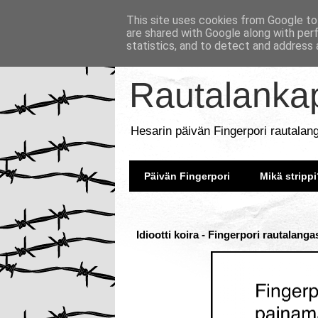
This site uses cookies from Google to 
are shared with Google along with per
statistics, and to detect and address 
Rautalankap
Hesarin päivän Fingerpori rautalan
Päivän Fingerpori
Mikä strippi
Idiootti koira - Fingerpori rautalanga