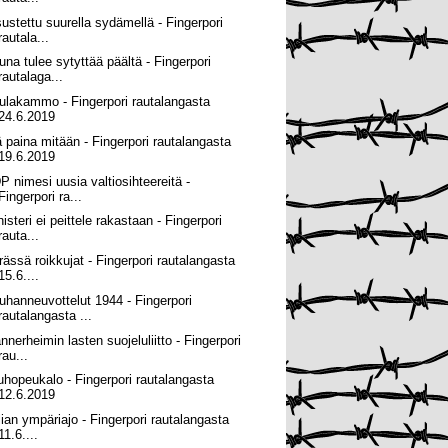
sustettu suurella sydämellä - Fingerpori
rautala...
una tulee sytyttää päältä - Fingerpori
rautalaga...
ulakammo - Fingerpori rautalangasta
24.6.2019
ä paina mitään - Fingerpori rautalangasta
19.6.2019
P nimesi uusia valtiosihteereitä -
Fingerpori ra...
isteri ei peittele rakastaan - Fingerpori
rauta...
rässä roikkujat - Fingerpori rautalangasta
15.6....
uhanneuvottelut 1944 - Fingerpori
rautalangasta ...
nnerheimin lasten suojeluliitto - Fingerpori
rau...
uhopeukalo - Fingerpori rautalangasta
12.6.2019
alian ympäriajo - Fingerpori rautalangasta
11.6....