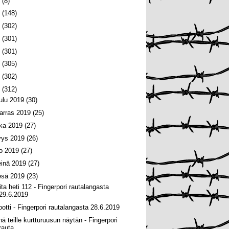
6
(8)
5
(148)
4
(302)
3
(301)
2
(301)
1
(305)
0
(302)
9
(312)
oulu 2019
(30)
arras 2019
(25)
oka 2019
(27)
yys 2019
(26)
lo 2019
(27)
einä 2019
(27)
esä 2019
(23)
ita heti 112 - Fingerpori rautalangasta
29.6.2019
iootti - Fingerpori rautalangasta 28.6.2019
nä teille kurtturuusun näytän - Fingerpori
rauta...