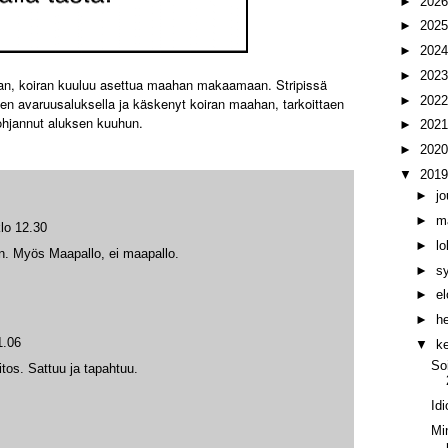
►
202
►
202
►
202
►
202
han, koiran kuuluu asettua maahan makaamaan. Stripissä
►
202
en avaruusaluksella ja käskenyt koiran maahan, tarkoittaen
 ohjannut aluksen kuuhun.
►
202
►
202
▼
201
►
j
►
m
lo 12.30
►
l
n. Myös Maapallo, ei maapallo.
►
s
►
e
►
h
1.06
▼
k
So
tos. Sattuu ja tapahtuu.
Id
Mi