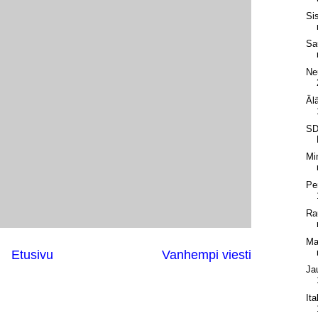
Si
Sa
Ne
Äl
SD
Min
Pe
Ra
Ma
Etusivu
Vanhempi viesti
Ja
It