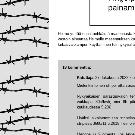
Heimo yrittää ennaltaehkäistä masennusta 
vastoin aiheuttaa Heimolle masennuksen kun
kirkasvalolampun käyttäminen tuli nykyisillä 
19 kommenttia:
Kiduttaja
27. lokakuuta 2022 klo
Mielenkiintoinen strippi että saras
Nykyaikaisen sarastusvalon te
vaikkapa 30c/kwh, niin 8h päiv
kuukaudessa 5,20€
Lisäksi aikaisemmissa stripeis
stripissä 3688/11.5.2019 Heimo v
Menopaluu Suomesta Los Angeles