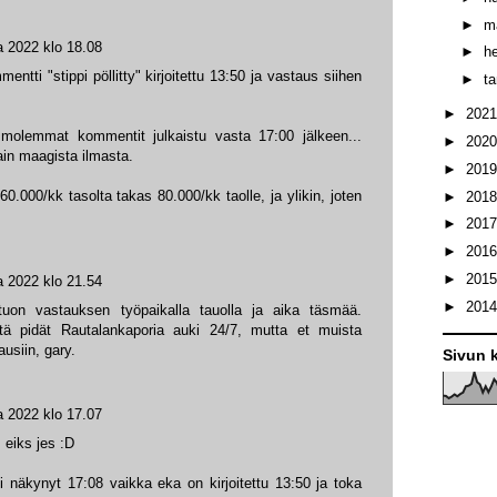
►
m
a 2022 klo 18.08
►
h
entti "stippi pöllitty" kirjoitettu 13:50 ja vastaus siihen
►
t
►
202
 molemmat kommentit julkaistu vasta 17:00 jälkeen...
►
202
tain maagista ilmasta.
►
201
60.000/kk tasolta takas 80.000/kk taolle, ja ylikin, joten
►
201
►
201
►
201
►
201
a 2022 klo 21.54
►
201
n tuon vastauksen työpaikalla tauolla ja aika täsmää.
että pidät Rautalankaporia auki 24/7, mutta et muista
usiin, gary.
Sivun k
a 2022 klo 17.07
 eiks jes :D
näkynyt 17:08 vaikka eka on kirjoitettu 13:50 ja toka