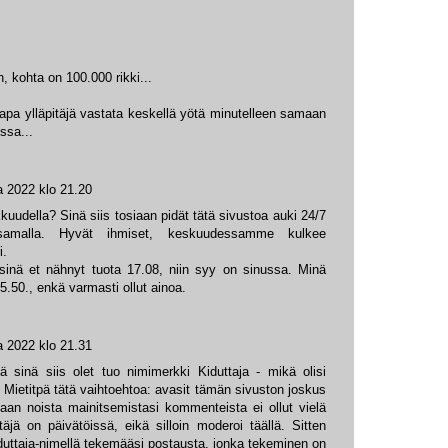
, kohta on 100.000 rikki...
apa ylläpitäjä vastata keskellä yötä minutelleen samaan
ssa...
a 2022 klo 21.20
kuudella? Sinä siis tosiaan pidät tätä sivustoa auki 24/7
 samalla. Hyvät ihmiset, keskuudessamme kulkee
i.
s sinä et nähnyt tuota 17.08, niin syy on sinussa. Minä
5.50., enkä varmasti ollut ainoa.
a 2022 klo 21.31
 sinä siis olet tuo nimimerkki Kiduttaja - mikä olisi
n. Mietitpä tätä vaihtoehtoa: avasit tämän sivuston joskus
an noista mainitsemistasi kommenteista ei ollut vielä
äjä on päivätöissä, eikä silloin moderoi täällä. Sitten
Kiduttaja-nimellä tekemääsi postausta, jonka tekeminen on