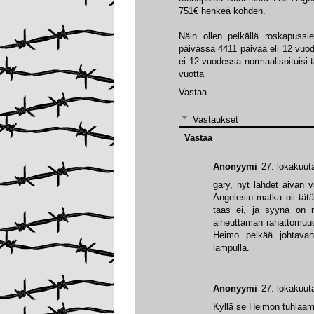
751€ henkeä kohden.
Näin ollen pelkällä roskapussi
päivässä 4411 päivää eli 12 vuo
ei 12 vuodessa normaalisoituisi t
vuotta
Vastaa
Vastaukset
Vastaa
Anonyymi
27. lokakuut
gary, nyt lähdet aivan 
Angelesin matka oli tätä
taas ei, ja syynä on 
aiheuttaman rahattomuud
Heimo pelkää johtavan
lampulla.
Anonyymi
27. lokakuut
Kyllä se Heimon tuhlaami