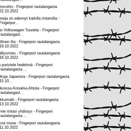
ttovoitto - Fingerpori rautalangasta
22.10.2022
eija on edennyt kaikilla rintamilla -
Fingerpor...
si Volkswagen Tourette - Fingerpori
rautalangast...
llinen ilta - Fingerpori rautalangasta
19.10.2022
ällysmies - Fingerpori rautalangasta
18.10.2022
ä puristele hedelmiä - Fingerpori
rautalangasta ...
ikuja Japanista - Fingerpori rautalangasta
15.10...
ikoissa Annukka Ahtola - Fingerpori
rautalangast...
kkumatti - Fingerpori rautalangasta
13.10.2022
nne rintasi yhdistys - Fingerpori
rautalangasta ...
ysä muna - Fingerpori rautalangasta
11.10.2022