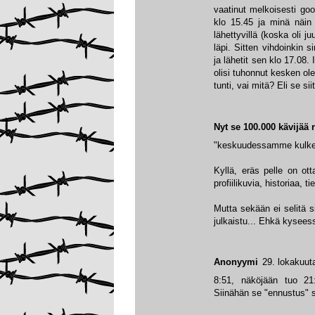
vaatinut melkoisesti goo
klo 15.45 ja minä näin 
lähettyvillä (koska oli ju
läpi. Sitten vihdoinkin 
ja lähetit sen klo 17.08.
olisi tuhonnut kesken ole
tunti, vai mitä? Eli se si
Nyt se 100.000 kävijää r
"keskuudessamme kulkee 
Kyllä, eräs pelle on ott
profiilikuvia, historiaa, 
Mutta sekään ei selitä s
julkaistu... Ehkä kysees
Anonyymi
29. lokakuut
8:51, näköjään tuo 21:
Siinähän se "ennustus" se