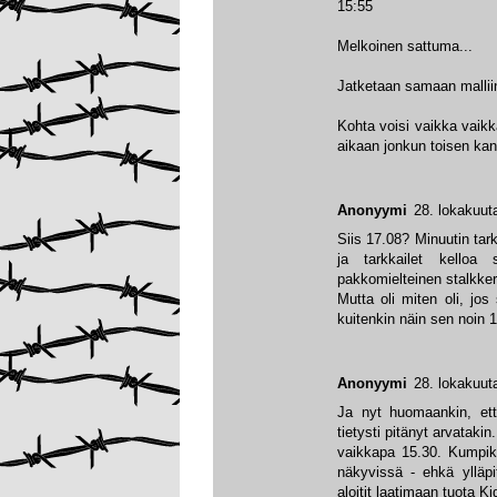
15:55
Melkoinen sattuma...
Jatketaan samaan malliin
Kohta voisi vaikka vaikk
aikaan jonkun toisen kan
Anonyymi
28. lokakuut
Siis 17.08? Minuutin tark
ja tarkkailet kelloa
pakkomielteinen stalkker
Mutta oli miten oli, jo
kuitenkin näin sen noin 1
Anonyymi
28. lokakuut
Ja nyt huomaankin, että
tietysti pitänyt arvataki
vaikkapa 15.30. Kumpika
näkyvissä - ehkä ylläpit
aloitit laatimaan tuota 