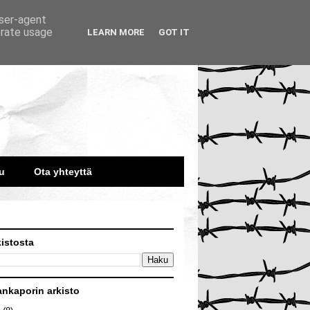
user-agent
erate usage
LEARN MORE
GOT IT
u
Ota yhteyttä
kistosta
ankaporin arkisto