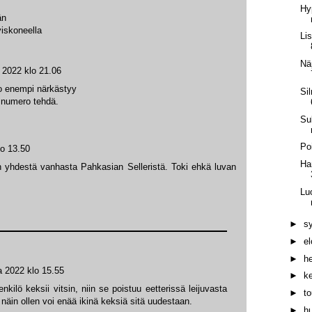
Hy
än
yiskoneella
Lis
Nä
 2022 klo 21.06
o enempi närkästyy
Si
 numero tehdä.
Su
Po
lo 13.50
Ha
aan yhdestä vanhasta Pahkasian Selleristä. Toki ehkä luvan
Luo
►
s
►
e
►
h
a 2022 klo 15.55
►
k
enkilö keksii vitsin, niin se poistuu eetterissä leijuvasta
►
t
näin ollen voi enää ikinä keksiä sitä uudestaan.
►
h