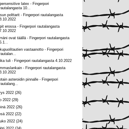
persensitive latex - Fingerpori
rautalangasta 10...
sun polttarit - Fingerpori rautalangasta
8.10.2022
pit erossa - Fingerpori rautalangasta
7.10.2022
lmäni ovat täällä - Fingerpori rautalangasta
6.1...
kupuolitautien vastaanotto - Fingerpori
rautalan...
ika tuli - Fingerpori rautalangasta 4.10.2022
mmaslankain - Fingerpori rautalangasta
3.10.2022
tain asteroidin pinnalle - Fingerpori
rautalang...
yys 2022
(26)
lo 2022
(29)
einä 2022
(26)
esä 2022
(22)
ouko 2022
(24)
uhti 2022
(24)