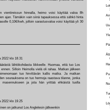
Lo
en vientireissun hinnalla, heimo voisi käyttää valoa 8h
Arm
den ajan. Tämäkin vain siinä tapauksessa että sähkö hinta
asolle 0,10€/kwh, jolloin sarastusvaloa voisi käyttää yli 30
Uu
Yle
Pä
Äl
a 2022 klo 18.31
Ha
väärästä lähtökohdasta liikkeelle. Huomaa, että tuo Los
 ennen. Silloin Heimolla vielä oli rahaa. Matkan jälkeen
nimenomaan tuo hirvittävän kallis matka. Ja matkan
Pu
en seurauksena on tuo hermoja raastava tilanne, jonka
 masennukseen ja jota hän yrittää ehkäistä tuolla
Nu
Tu
a 2022 klo 19.25
Lö
nen on jatkunut Los Anglelesin jälkeenkin