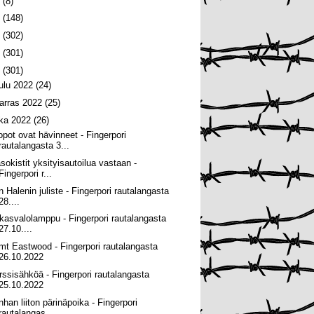
6
(8)
5
(148)
4
(302)
3
(301)
2
(301)
oulu 2022
(24)
arras 2022
(25)
oka 2022
(26)
opot ovat hävinneet - Fingerpori
rautalangasta 3...
sokistit yksityisautoilua vastaan -
Fingerpori r...
n Halenin juliste - Fingerpori rautalangasta
28....
rkasvalolamppu - Fingerpori rautalangasta
27.10....
imt Eastwood - Fingerpori rautalangasta
26.10.2022
rssisähköä - Fingerpori rautalangasta
25.10.2022
nhan liiton pärinäpoika - Fingerpori
rautalangas...