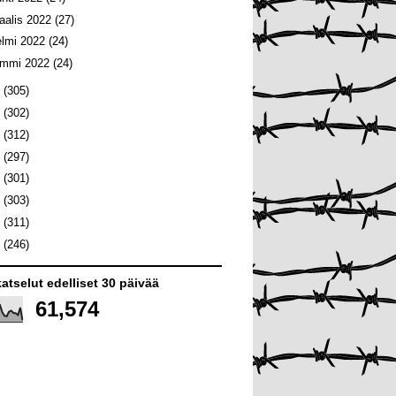
aalis 2022
(27)
elmi 2022
(24)
ammi 2022
(24)
1
(305)
0
(302)
9
(312)
8
(297)
7
(301)
6
(303)
5
(311)
4
(246)
atselut edelliset 30 päivää
61,574