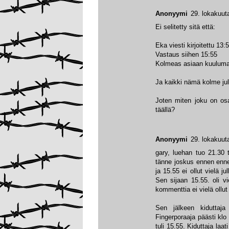
Anonyymi
29. lokakuut
Ei selitetty sitä että:
Eka viesti kirjoitettu 13:
Vastaus siihen 15:55
Kolmeas asiaan kuulumato
Ja kaikki nämä kolme julk
Joten miten joku on osa
täällä?
Anonyymi
29. lokakuut
gary, luehan tuo 21.30 t
tänne joskus ennen enn
ja 15.55 ei ollut vielä ju
Sen sijaan 15.55. oli vi
kommenttia ei vielä oll
Sen jälkeen kiduttaja
Fingerporaaja päästi klo
tuli 15.55. Kiduttaja laa