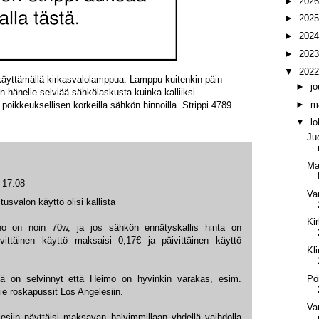
►
202
►
202
►
202
►
202
▼
202
käyttämällä kirkasvalolamppua. Lamppu kuitenkin päin
►
j
 hänelle selviää sähkölaskusta kuinka kalliiksi
►
m
poikkeuksellisen korkeilla sähkön hinnoilla. Strippi 4789.
▼
l
Ju
Ma
 17.08
Va
tusvalon käyttö olisi kallista
Ki
ho on noin 70w, ja jos sähkön ennätyskallis hinta on
ittäinen käyttö maksaisi 0,17€ ja päivittäinen käyttö
Kl
Pö
sä on selvinnyt että Heimo on hyvinkin varakas, esim.
ie roskapussit Los Angelesiin.
Va
iin näyttäisi maksavan halvimmillaan yhdellä vaihdolla