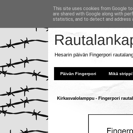
This site uses cookies from Google to 
are shared with Google along with per
statistics, and to detect and address 
Rautalankap
Hesarin päivän Fingerpori rautalan
Päivän Fingerpori
Mikä strippi
Kirkasvalolamppu - Fingerpori rauta