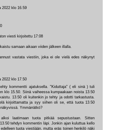
a 2022 klo 16.59
50
n viesti kirjoitettu 17:08
aistu samaan aikaan viiden jälkeen illalla.
nnust vastata viestiin, joka ei ole vielä edes näkynyt
a 2022 klo 17.50
ehty kommentti ajatuksella. "Kiduttaja" ( eli sinä ) tuli
en klo 15.50. Siinä vaiheessa kumpaakaan noista 13.50
lkaistu. 13.50 oli kuitenkin jo tehty ja odotti tarkastusta.
elä kirjoittamatta ja syy siihen oli se, että tuota 13.50
ut näkyvissä. Ymmärrätkö?
 alkoi laatimaan tuota pitkää sepustustaan. Sitten
 13.50 tehdyn kommentin läpi. Jonkin ajan kuluttua kello
ti edelleen tuota viestiään, mutta eräs toinen henkilö näki