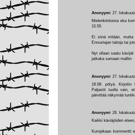
Anonyymi
27. lokakuut
Mielenkiintoista eka komm
15:55
Ei siinä mitään, mutta
Ennustajan taitoja tai jo
Nyt ollaan saatu kävijät 
jatkaka samaan malliin
Anonyymi
27. lokakuut
18.08. pötyä. Kirjoiti
Paljastit tuolla vain, 
päivittää näkymää tuntika
Anonyymi
28. lokakuut
Kaikki käviäjöiden eteen,
Kumpikaan kommentti ei 