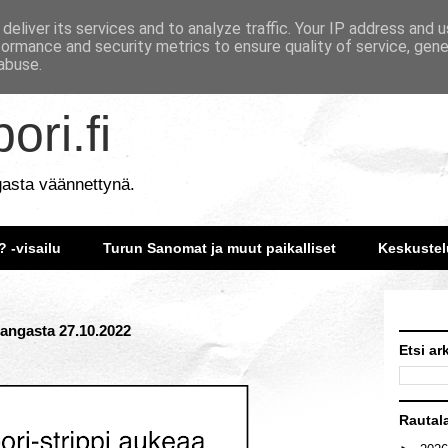
deliver its services and to analyze traffic. Your IP address and 
formance and security metrics to ensure quality of service, gen
abuse.
ori.fi
gasta väännettynä.
? -visailu
Turun Sanomat ja muut paikalliset
Keskustel
langasta 27.10.2022
Etsi ar
Rautal