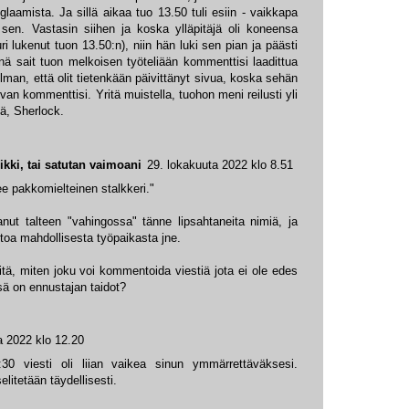
glaamista. Ja sillä aikaa tuo 13.50 tuli esiin - vaikkapa
sen. Vastasin siihen ja koska ylläpitäjä oli koneensa
uri lukenut tuon 13.50:n), niin hän luki sen pian ja päästi
sinä sait tuon melkoisen työteliään kommenttisi laadittua
 Ilman, että olit tietenkään päivittänyt sivua, koska sehän
van kommenttisi. Yritä muistella, tuohon meni reilusti yli
itä, Sherlock.
ikki, tai satutan vaimoani
29. lokakuuta 2022 klo 8.51
pakkomielteinen stalkkeri."
anut talteen "vahingossa" tänne lipsahtaneita nimiä, ja
tietoa mahdollisesta työpaikasta jne.
itä, miten joku voi kommentoida viestiä jota ei ole edes
sä on ennustajan taidot?
a 2022 klo 12.20
30 viesti oli liian vaikea sinun ymmärrettäväksesi.
litetään täydellisesti.