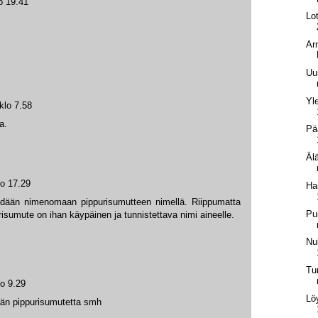
o 19.41
Lo
Arm
Uu
Yle
klo 7.58
a.
Pä
Äl
lo 17.29
Ha
yydään nimenomaan pippurisumutteen nimellä. Riippumatta
Pu
risumute on ihan käypäinen ja tunnistettava nimi aineelle.
Nu
Tu
lo 9.29
Lö
ään pippurisumutetta smh