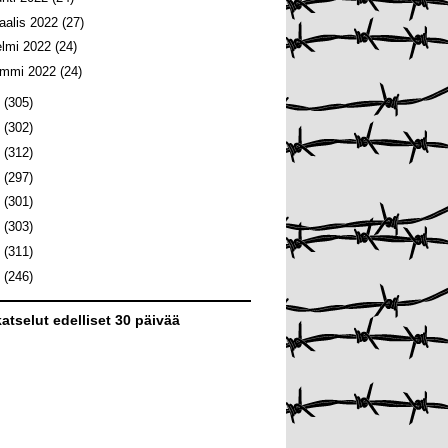
aalis 2022
(27)
elmi 2022
(24)
ammi 2022
(24)
1
(305)
0
(302)
9
(312)
8
(297)
7
(301)
6
(303)
5
(311)
4
(246)
atselut edelliset 30 päivää