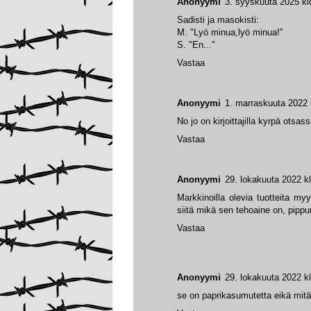
Anonyymi
3. syyskuuta 2025 kl
Sadisti ja masokisti:
M. "Lyö minua,lyö minua!"
S. "En..."
Vastaa
Anonyymi
1. marraskuuta 2022 
No jo on kirjoittajilla kyrpä otsass
Vastaa
Anonyymi
29. lokakuuta 2022 k
Markkinoilla olevia tuotteita m
siitä mikä sen tehoaine on, pippu
Vastaa
Anonyymi
29. lokakuuta 2022 k
se on paprikasumutetta eikä mit