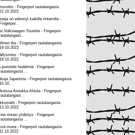
ttovoitto - Fingerpori rautalangasta
22.10.2022
eija on edennyt kaikilla rintamilla -
Fingerpor...
si Volkswagen Tourette - Fingerpori
rautalangast...
llinen ilta - Fingerpori rautalangasta
19.10.2022
ällysmies - Fingerpori rautalangasta
18.10.2022
ä puristele hedelmiä - Fingerpori
rautalangasta ...
ikuja Japanista - Fingerpori rautalangasta
15.10...
ikoissa Annukka Ahtola - Fingerpori
rautalangast...
kkumatti - Fingerpori rautalangasta
13.10.2022
nne rintasi yhdistys - Fingerpori
rautalangasta ...
ysä muna - Fingerpori rautalangasta
11.10.2022