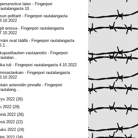
persensitive latex - Fingerpori
rautalangasta 10...
sun polttarit - Fingerpori rautalangasta
8.10.2022
pit erossa - Fingerpori rautalangasta
7.10.2022
lmäni ovat täällä - Fingerpori rautalangasta
6.1...
kupuolitautien vastaanotto - Fingerpori
rautalan...
ika tuli - Fingerpori rautalangasta 4.10.2022
mmaslankain - Fingerpori rautalangasta
3.10.2022
tain asteroidin pinnalle - Fingerpori
rautalang...
yys 2022
(26)
lo 2022
(29)
einä 2022
(26)
esä 2022
(22)
ouko 2022
(24)
uhti 2022
(24)