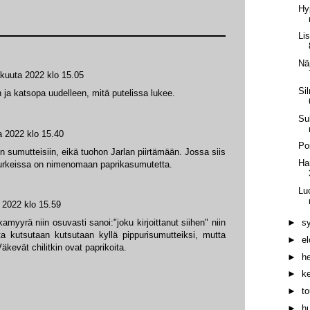
Hy
Lis
Nä
akuuta 2022 klo 15.05
Si
 ja katsopa uudelleen, mitä putelissa lukee.
Su
a 2022 klo 15.40
Po
iin sumutteisiin, eikä tuohon Jarlan piirtämään. Jossa siis
Ha
 purkeissa on nimenomaan paprikasumutetta.
Luo
 2022 klo 15.59
kamyyrä niin osuvasti sanoi:"joku kirjoittanut siihen" niin
►
s
ta kutsutaan kutsutaan kyllä pippurisumutteiksi, mutta
►
e
 Väkevät chilitkin ovat paprikoita.
►
h
►
k
►
t
►
h