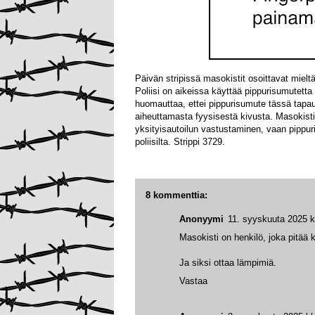
Päivän stripissä masokistit osoittavat mielt
Poliisi on aikeissa käyttää pippurisumutetta 
huomauttaa, ettei pippurisumute tässä tapau
aiheuttamasta fyysisestä kivusta. Masokist
yksityisautoilun vastustaminen, vaan pipp
poliisilta. Strippi 3729.
8 kommenttia:
Anonyymi
11. syyskuuta 2025 k
Masokisti on henkilö, joka pitää k
Ja siksi ottaa lämpimiä.
Vastaa