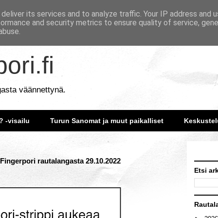
deliver its services and to analyze traffic. Your IP address and 
formance and security metrics to ensure quality of service, gen
abuse.
ori.fi
gasta väännettynä.
? -visailu
Turun Sanomat ja muut paikalliset
Keskustel
 Fingerpori rautalangasta 29.10.2022
Etsi ar
Rautal