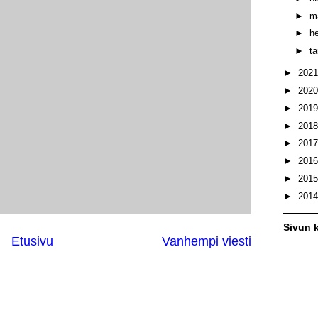
►
m
►
h
►
t
►
202
►
202
►
201
►
201
►
201
►
201
►
201
►
201
Sivun k
Etusivu
Vanhempi viesti