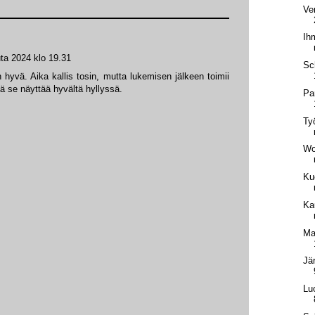
Ven
Ih
ta 2024 klo 19.31
Sc
n hyvä. Aika kallis tosin, mutta lukemisen jälkeen toimii
lä se näyttää hyvältä hyllyssä.
Pa
Ty
Wo
Ku
Ka
Ma
Jä
Lu