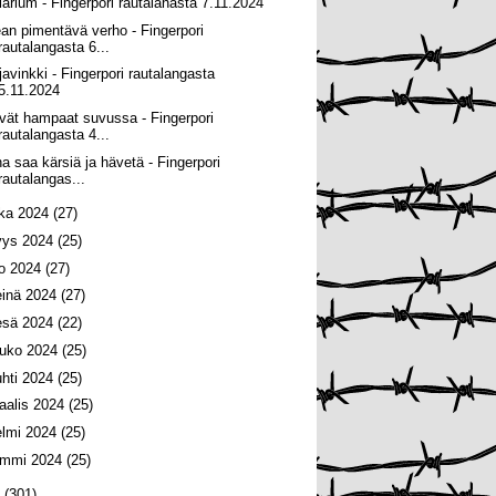
larium - Fingerpori rautalanasta 7.11.2024
ean pimentävä verho - Fingerpori
rautalangasta 6...
rjavinkki - Fingerpori rautalangasta
5.11.2024
vät hampaat suvussa - Fingerpori
rautalangasta 4...
na saa kärsiä ja hävetä - Fingerpori
rautalangas...
oka 2024
(27)
yys 2024
(25)
lo 2024
(27)
einä 2024
(27)
esä 2024
(22)
ouko 2024
(25)
uhti 2024
(25)
aalis 2024
(25)
elmi 2024
(25)
ammi 2024
(25)
3
(301)