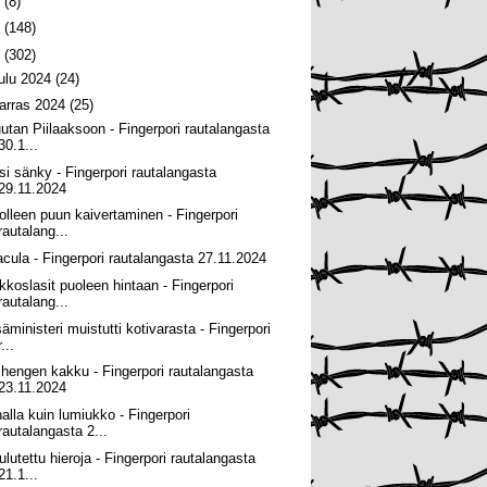
6
(8)
5
(148)
4
(302)
oulu 2024
(24)
arras 2024
(25)
utan Piilaaksoon - Fingerpori rautalangasta
30.1...
si sänky - Fingerpori rautalangasta
29.11.2024
olleen puun kaivertaminen - Fingerpori
rautalang...
acula - Fingerpori rautalangasta 27.11.2024
kkoslasit puoleen hintaan - Fingerpori
rautalang...
säministeri muistutti kotivarasta - Fingerpori
r...
 hengen kakku - Fingerpori rautalangasta
23.11.2024
halla kuin lumiukko - Fingerpori
rautalangasta 2...
ulutettu hieroja - Fingerpori rautalangasta
21.1...