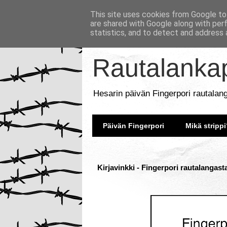
This site uses cookies from Google to 
are shared with Google along with per
statistics, and to detect and address 
Rautalankap
Hesarin päivän Fingerpori rautalan
Päivän Fingerpori
Mikä strippi
Kirjavinkki - Fingerpori rautalangast