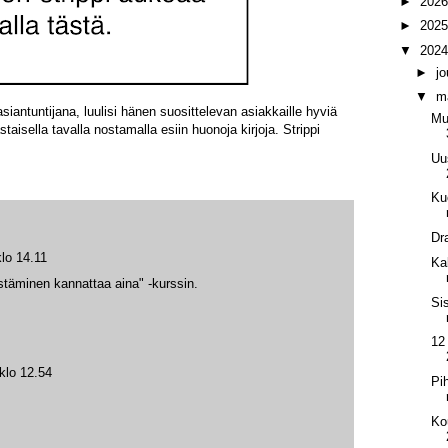
►
202
►
202
▼
202
►
j
▼
m
asiantuntijana, luulisi hänen suosittelevan asiakkaille hyviä
Mu
astaisella tavalla nostamalla esiin huonoja kirjoja. Strippi
Uu
Ku
Dr
lo 14.11
Ka
stäminen kannattaa aina" -kurssin.
Si
12
klo 12.54
Pi
Ko