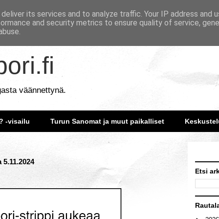
deliver its services and to analyze traffic. Your IP address and 
formance and security metrics to ensure quality of service, gen
abuse.
ori.fi
gasta väännettynä.
? -visailu
Turun Sanomat ja muut paikalliset
Keskustel
a 5.11.2024
Etsi ar
Rautal