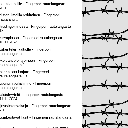
e talviteloille - Fingerpori rautalangasta
20.1...
misten ilmoilla yskiminen - Fingerpori
rautalang...
hrödingerin kissa - Fingerpori rautalangasta
18....
riterapiassa - Fingerpori rautalangasta
16.11.2024
öskentelen valtiolle - Fingerpori
rautalangasta ...
ke canceloi työmaan - Fingerpori
rautalangasta 1...
olema saa korjata - Fingerpori
rautalangasta 13....
upungin puhallintrio - Fingerpori
rautalangasta ...
alaishyytelö - Fingerpori rautalangasta
11.11.2024
rjestyksenvalvoja - Fingerpori rautalangasta
9.1...
odinkestävät lasit - Fingerpori rautalangasta
8....