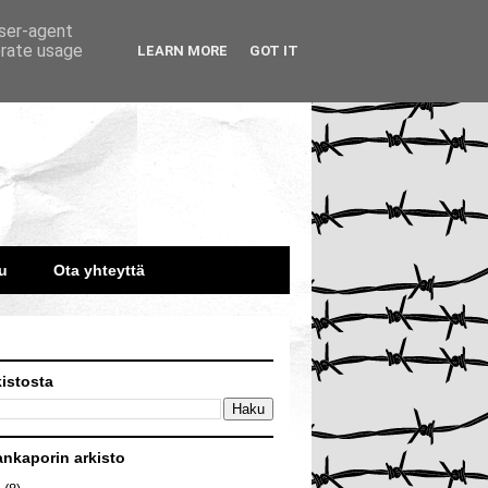
user-agent
erate usage
LEARN MORE
GOT IT
u
Ota yhteyttä
kistosta
ankaporin arkisto