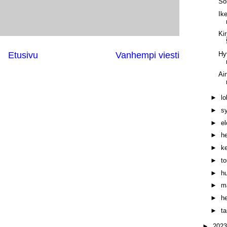
So
Ik
Ki
Etusivu
Vanhempi viesti
Hy
Ai
►
l
►
s
►
e
►
h
►
k
►
t
►
h
►
m
►
h
►
t
►
202