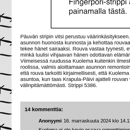
Päuvän stripin vitsi perustuu väärinkäsitykseen
asunnon huonosta kunnosta ja kehottaa rouva
tekee hänet sairaaksi. Rouva vastaa tyynesti, e
minkä luulisi vihjaavan hänen odottavan elämä
Viimeisessä ruudussa Kuolema kuitenkin ilmes
roolissa, valmis aloittamaan asunnon remontoinni
että rouva tarkoitti kirjaimellisesti, että Kuole
asuntoa, kun taas Krapula-Päivi ajatteli rouva
välinpitämättömästi.
Strippi 5386.
14 kommenttia:
Anonyymi
16. marraskuuta 2024 klo 14.1
Kuolema ei ole kovin osaava remonttimies