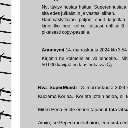
Nyt täytyy nostaa hattua. Superennustaj
sitä edes julkaistiin ja vastasi siihen.
Hämmästyttävän paljon ehdit kirjoittaa
kirjoititko nuo kolme juttuasi erillisellä
pikaisesti copy-pastella.
Anonyymi
14. marraskuuta 2024 klo 3.54
Kirjoitin ne kolmelle eri välilehdelle... Mi
50.000 kävijää on taas hukassa 🤔
Rva. SuperMuisti
13. marraskuuta 2024 
Kuolema Korjaa.. Korjata jotain asiaa, eli 
Miten Pena ei ole ennen tajunnut tätä vitsiä
Ainiin, se Pepen muistihäiriö, ei muista e