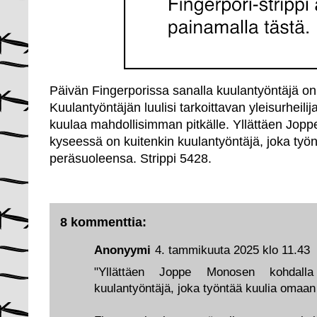
Päivän Fingerporissa sanalla kuulantyöntäjä on 
Kuulantyöntäjän luulisi tarkoittavan yleisurheili
kuulaa mahdollisimman pitkälle. Yllättäen Jop
kyseessä on kuitenkin kuulantyöntäjä, joka työ
peräsuoleensa. Strippi 5428.
8 kommenttia:
Anonyymi
4. tammikuuta 2025 klo 11.43
"Yllättäen Joppe Monosen kohdall
kuulantyöntäjä, joka työntää kuulia omaa