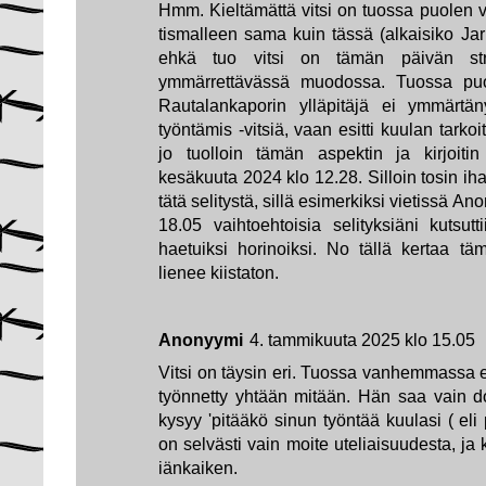
Hmm. Kieltämättä vitsi on tuossa puolen v
tismalleen sama kuin tässä (alkaisiko Jarl
ehkä tuo vitsi on tämän päivän stri
ymmärrettävässä muodossa. Tuossa pu
Rautalankaporin ylläpitäjä ei ymmärtä
työntämis -vitsiä, vaan esitti kuulan tark
jo tuolloin tämän aspektin ja kirjoiti
kesäkuuta 2024 klo 12.28. Silloin tosin iha
tätä selitystä, sillä esimerkiksi vietissä 
18.05 vaihtoehtoisia selityksiäni kutsut
haetuiksi horinoiksi. No tällä kertaa täm
lienee kiistaton.
Anonyymi
4. tammikuuta 2025 klo 15.05
Vitsi on täysin eri. Tuossa vanhemmassa e
työnnetty yhtään mitään. Hän saa vain d
kysyy 'pitääkö sinun työntää kuulasi ( eli
on selvästi vain moite uteliaisuudesta, ja 
iänkaiken.