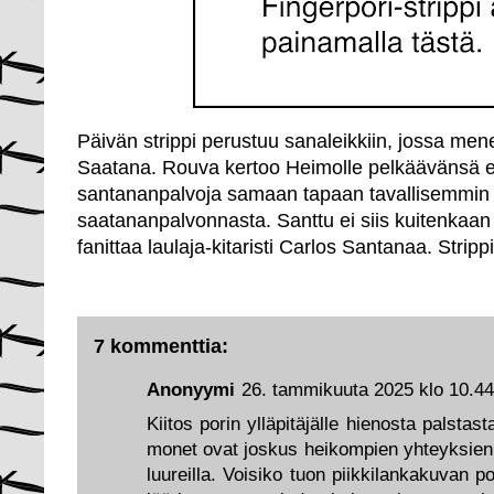
Päivän strippi perustuu sanaleikkiin, jossa men
Saatana. Rouva kertoo Heimolle pelkäävänsä ett
santananpalvoja samaan tapaan tavallisemmin 
saatananpalvonnasta. Santtu ei siis kuitenkaa
fanittaa laulaja-kitaristi Carlos Santanaa. Stripp
7 kommenttia:
Anonyymi
26. tammikuuta 2025 klo 10.44
Kiitos porin ylläpitäjälle hienosta palstas
monet ovat joskus heikompien yhteyksien 
luureilla. Voisiko tuon piikkilankakuvan p