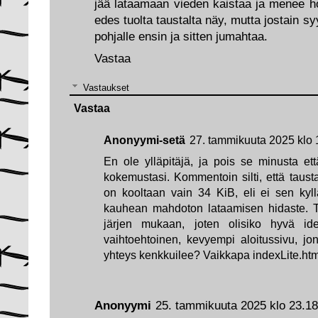
jää lataamaan vieden kaistaa ja menee h
edes tuolta taustalta näy, mutta jostain sy
pohjalle ensin ja sitten jumahtaa.
Vastaa
Vastaukset
Vastaa
Anonyymi-setä
27. tammikuuta 2025 klo 
En ole ylläpitäjä, ja pois se minusta että
kokemustasi. Kommentoin silti, että tau
on kooltaan vain 34 KiB, eli ei sen kyll
kauhean mahdoton lataamisen hidaste. T
järjen mukaan, joten olisiko hyvä ide
vaihtoehtoinen, kevyempi aloitussivu, jon
yhteys kenkkuilee? Vaikkapa indexLite.ht
Anonyymi
25. tammikuuta 2025 klo 23.18