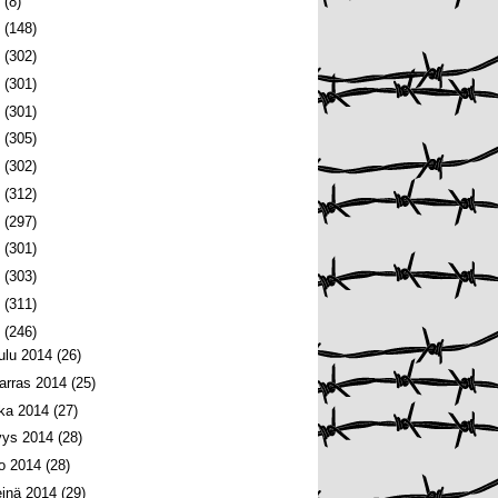
6
(8)
5
(148)
4
(302)
3
(301)
2
(301)
1
(305)
0
(302)
9
(312)
8
(297)
7
(301)
6
(303)
5
(311)
4
(246)
oulu 2014
(26)
arras 2014
(25)
oka 2014
(27)
yys 2014
(28)
lo 2014
(28)
einä 2014
(29)