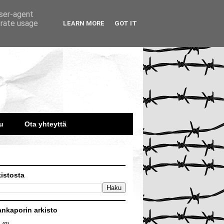
user-agent
erate usage
LEARN MORE
GOT IT
u
Ota yhteyttä
kistosta
ankaporin arkisto