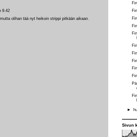
Fi
o 9.42
Fi
Fi
utta olihan tää nyt heikoin strippi pitkään aikaan.
Fi
Fi
Fi
Fi
Fin
Fin
Fi
Pä
Fi
►
h
Sivun k