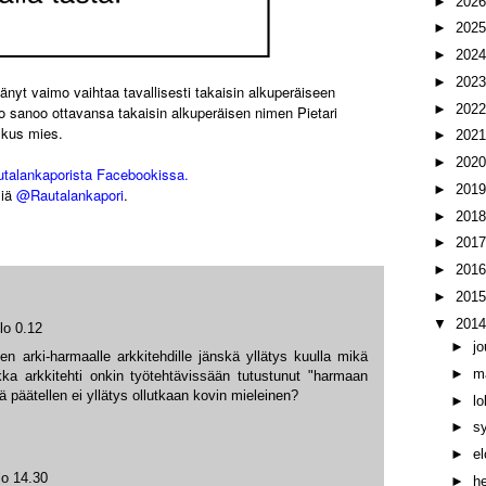
►
202
►
202
►
202
►
202
yt vaimo vaihtaa tavallisesti takaisin alkuperäiseen
►
202
 sanoo ottavansa takaisin alkuperäisen nimen Pietari
skus mies.
►
202
►
202
utalankaporista Facebookissa.
►
201
liä
@Rautalankapori
.
►
201
►
201
►
201
►
201
▼
201
lo 0.12
►
j
n arki-harmaalle arkkitehdille jänskä yllätys kuulla mikä
►
m
ka arkkitehti onkin työtehtävissään tutustunut "harmaan
ä päätellen ei yllätys ollutkaan kovin mieleinen?
►
l
►
s
►
e
lo 14.30
►
h