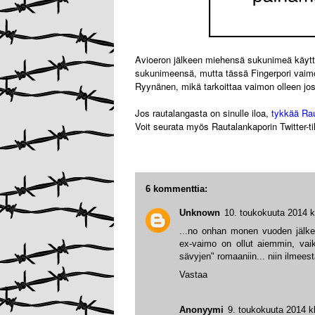
Avioeron jälkeen miehensä sukunimeä käyttän
sukunimeensä, mutta tässä Fingerpori vaimo
Ryynänen, mikä tarkoittaa vaimon olleen jo
Jos rautalangasta on sinulle iloa,
tykkää Ra
Voit seurata myös Rautalankaporin Twitter-ti
6 kommenttia:
Unknown
10. toukokuuta 2014 k
...no onhan monen vuoden jälkee
ex-vaimo on ollut aiemmin, vaik
sävyjen" romaaniin... niin ilmeest
Vastaa
Anonyymi
9. toukokuuta 2014 k