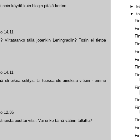
uri noin köydä kuin blogin pitäjä kertoo
►
k
▼
t
Fi
Fi
lo 14.11
Fi
 Viitataanko tällä jotenkin Leningradiin? Tosin ei tietoa
Fi
Fi
Fi
Fi
lo 14.11
Fi
 oli oikea selitys. Ei tuossa ole aineksia vitsiin - emme
Fi
Fi
Fi
lo 12.36
Fi
tripistä puuttui vitsi. Vai onko tämä väärin tulkittu?
Fi
Fi