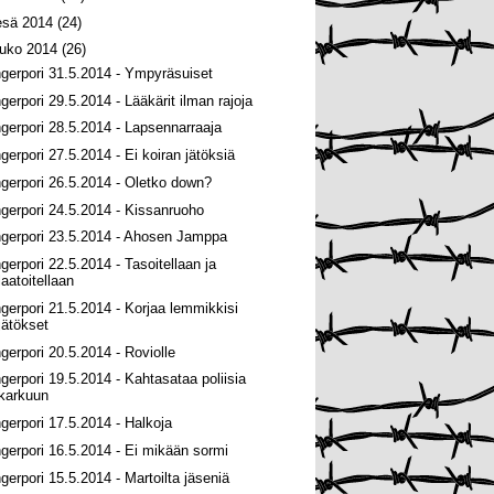
esä 2014
(24)
ouko 2014
(26)
ngerpori 31.5.2014 - Ympyräsuiset
ngerpori 29.5.2014 - Lääkärit ilman rajoja
ngerpori 28.5.2014 - Lapsennarraaja
ngerpori 27.5.2014 - Ei koiran jätöksiä
ngerpori 26.5.2014 - Oletko down?
ngerpori 24.5.2014 - Kissanruoho
ngerpori 23.5.2014 - Ahosen Jamppa
ngerpori 22.5.2014 - Tasoitellaan ja
laatoitellaan
ngerpori 21.5.2014 - Korjaa lemmikkisi
jätökset
ngerpori 20.5.2014 - Roviolle
ngerpori 19.5.2014 - Kahtasataa poliisia
karkuun
ngerpori 17.5.2014 - Halkoja
ngerpori 16.5.2014 - Ei mikään sormi
ngerpori 15.5.2014 - Martoilta jäseniä