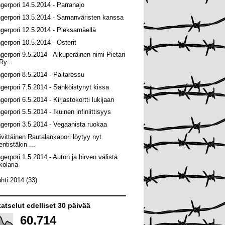
ngerpori 14.5.2014 - Parranajo
ngerpori 13.5.2014 - Samanväristen kanssa
ngerpori 12.5.2014 - Pieksamäellä
ngerpori 10.5.2014 - Osterit
ngerpori 9.5.2014 - Alkuperäinen nimi Pietari
Ry...
ngerpori 8.5.2014 - Paitaressu
ngerpori 7.5.2014 - Sähköistynyt kissa
gerpori 6.5.2014 - Kirjastokortti lukijaan
gerpori 5.5.2014 - Ikuinen infiniittisyys
ngerpori 3.5.2014 - Vegaanista ruokaa
ivittäinen Rautalankapori löytyy nyt
entistäkin ...
ngerpori 1.5.2014 - Auton ja hirven välistä
kolaria
uhti 2014
(33)
atselut edelliset 30 päivää
60,714