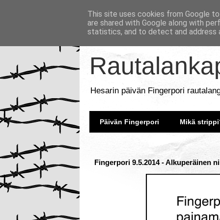
This site uses cookies from Google to 
are shared with Google along with per
statistics, and to detect and address 
Rautalankap
Hesarin päivän Fingerpori rautalan
Päivän Fingerpori
Mikä strippi
Fingerpori 9.5.2014 - Alkuperäinen n