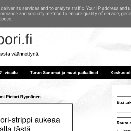
deliver its services and to analyze traffic. Your IP address and 
formance and security metrics to ensure quality of service, gen
abuse.
ori.fi
gasta väännettynä.
? -visailu
Turun Sanomat ja muut paikalliset
Keskustel
imi Pietari Ryynänen
Etsi ar
Rautal