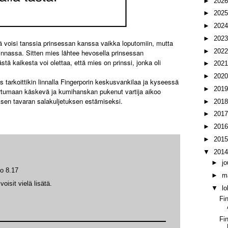
►
202
►
202
►
202
►
202
tä voisi tanssia prinsessan kanssa vaikka loputomiin, mutta
►
202
nnassa. Sitten mies lähtee hevosella prinsessan
stä kaikesta voi olettaa, että mies on prinssi, jonka oli
►
202
►
202
s tarkoittikin linnalla Fingerporin keskusvankilaa ja kyseessä
►
201
rtumaan käskevä ja kumihanskan pukenut vartija aikoo
uksen tavaran salakuljetuksen estämiseksi.
►
201
►
201
►
201
►
201
▼
201
►
j
lo 8.17
►
m
isit vielä lisätä.
▼
l
Fi
Fi