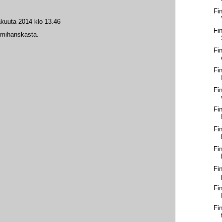
Fi
akuuta 2014 klo 13.46
Fi
kumihanskasta.
Fi
Fi
Fi
Fi
Fi
Fi
Fi
Fi
Fi