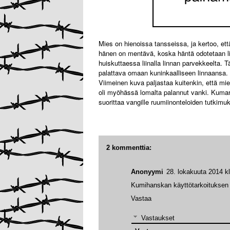
Mies on hienoissa tansseissa, ja kertoo, et
hänen on mentävä, koska häntä odotetaan li
huiskuttaessa liinalla linnan parvekkeelta. Tä
palattava omaan kuninkaalliseen linnaansa.
Viimeinen kuva paljastaa kuitenkin, että mie
oli myöhässä lomalta palannut vanki. Kuma
suorittaa vangille ruumiinonteloiden tutkim
2 kommenttia:
Anonyymi
28. lokakuuta 2014 k
Kumihanskan käyttötarkoituksen vo
Vastaa
Vastaukset