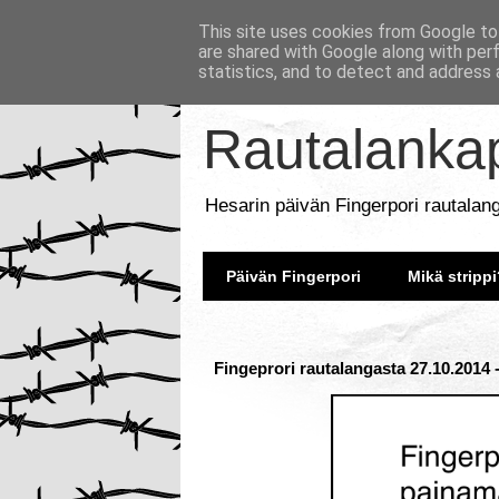
This site uses cookies from Google to 
are shared with Google along with per
statistics, and to detect and address 
Rautalankap
Hesarin päivän Fingerpori rautalan
Päivän Fingerpori
Mikä strippi
Fingeprori rautalangasta 27.10.2014 