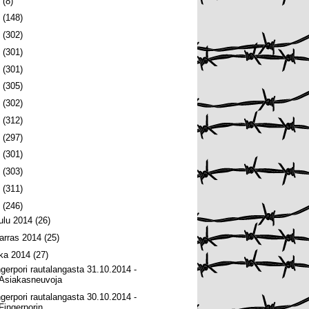
6
(8)
5
(148)
4
(302)
3
(301)
2
(301)
1
(305)
0
(302)
9
(312)
8
(297)
7
(301)
6
(303)
5
(311)
4
(246)
oulu 2014
(26)
arras 2014
(25)
oka 2014
(27)
ngerpori rautalangasta 31.10.2014 -
Asiakasneuvoja
ngerpori rautalangasta 30.10.2014 -
Fingerporin ...