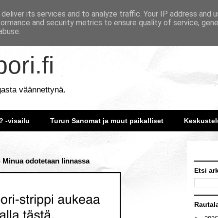
deliver its services and to analyze traffic. Your IP address and 
formance and security metrics to ensure quality of service, gen
abuse.
ori.fi
gasta väännettynä.
? -visailu
Turun Sanomat ja muut paikalliset
Keskustel
- Minua odotetaan linnassa
Etsi ar
Rautal