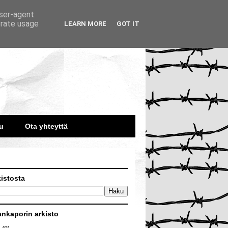
user-agent
erate usage
LEARN MORE
GOT IT
u
Ota yhteyttä
kistosta
ankaporin arkisto