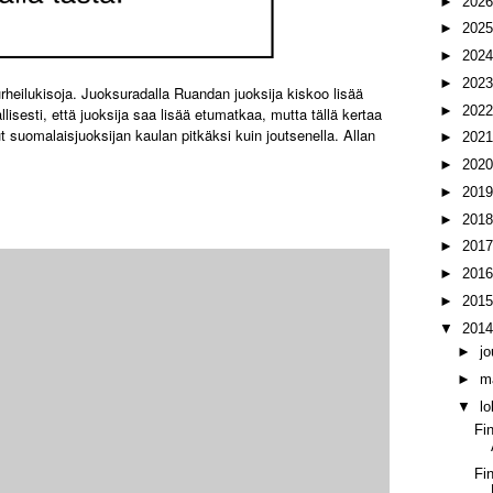
►
202
►
202
►
202
►
202
rheilukisoja. Juoksuradalla Ruandan juoksija kiskoo lisää
►
202
lisesti, että juoksija saa lisää etumatkaa, mutta tällä kertaa
t suomalaisjuoksijan kaulan pitkäksi kuin joutsenella. Allan
►
202
.
►
202
►
201
►
201
►
201
►
201
►
201
▼
201
►
j
►
m
▼
l
Fi
Fi