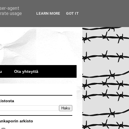
user-agent
erate usage
LEARN MORE
GOT IT
u
Ota yhteyttä
kistosta
ankaporin arkisto