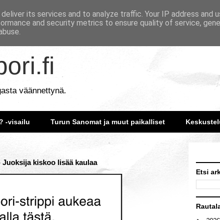
deliver its services and to analyze traffic. Your IP address and 
formance and security metrics to ensure quality of service, gen
abuse.
ori.fi
gasta väännettynä.
? -visailu
Turun Sanomat ja muut paikalliset
Keskustel
 Juoksija kiskoo lisää kaulaa
Etsi ar
Rautal