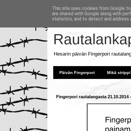
This site uses cookies from Google to 
are shared with Google along with per
statistics, and to detect and address 
Rautalankap
Hesarin päivän Fingerpori rautalan
Päivän Fingerpori
Mikä strippi
Fingerpori rautalangasta 21.10.2014 -