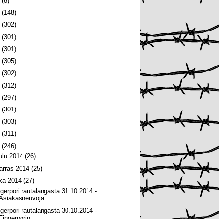
6
(8)
5
(148)
4
(302)
3
(301)
2
(301)
1
(305)
0
(302)
9
(312)
8
(297)
7
(301)
6
(303)
5
(311)
4
(246)
oulu 2014
(26)
arras 2014
(25)
oka 2014
(27)
ngerpori rautalangasta 31.10.2014 -
Asiakasneuvoja
ngerpori rautalangasta 30.10.2014 -
Fingerporin ...