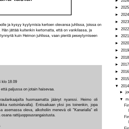
►
202
►
202
►
202
►
202
olle ja kysyy kyylymisia kertoen olevansa juhlissa, joissa on
►
202
. Hän jättää kuitenkin kertomatta, että on vankilassa, ja
ytynnyriä kuin Heimon juhlissa, vaan pientä peseytymiseen
►
202
►
202
►
201
►
201
►
201
►
201
►
201
 klo 18.09
▼
201
että paljussa on jotain haisevaa.
►
j
▼
m
 raulankaajalta huomaamatta jäänyt nyanssi. Heimo oli
ka ruotsinlaivalla). Entisaikaan yksi jos toinenkin, jopa
Fi
sa asemassa oleva, alkoholiin menevä oli "Kanarialla" eli
osana rattijuoppousrangaistusta.
Fi
a
Fi