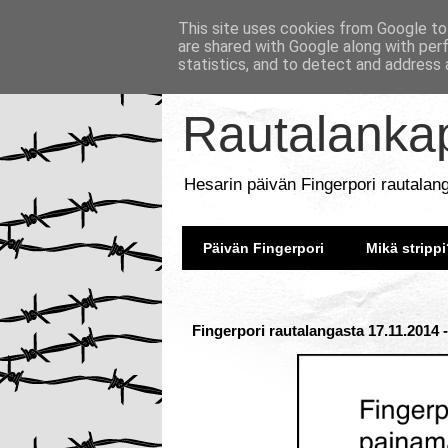
This site uses cookies from Google to 
are shared with Google along with per
statistics, and to detect and address 
Rautalankap
Hesarin päivän Fingerpori rautalan
Päivän Fingerpori
Mikä strippi
Fingerpori rautalangasta 17.11.2014 -