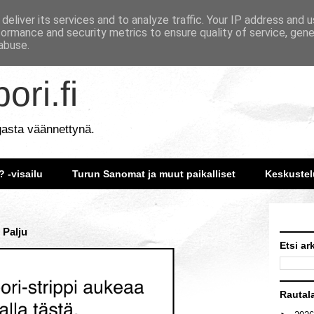
deliver its services and to analyze traffic. Your IP address and 
formance and security metrics to ensure quality of service, gen
abuse.
ori.fi
gasta väännettynä.
? -visailu
Turun Sanomat ja muut paikalliset
Keskustel
 Palju
Etsi ar
Rautal