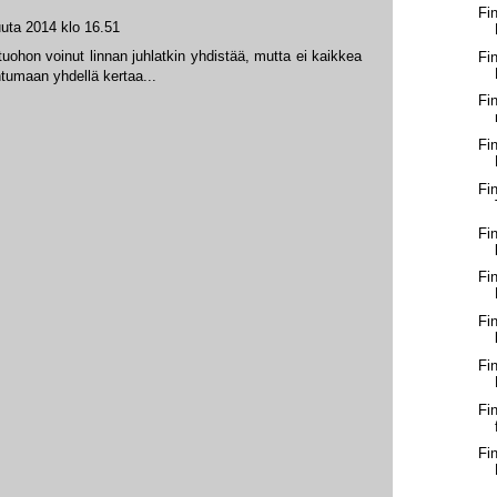
Fi
uta 2014 klo 16.51
 tuohon voinut linnan juhlatkin yhdistää, mutta ei kaikkea
Fi
umaan yhdellä kertaa...
Fi
Fi
Fi
Fi
Fi
Fi
Fi
Fi
Fi