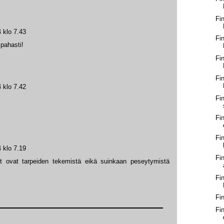
Fi
 klo 7.43
Fi
 pahasti!
Fi
Fi
 klo 7.42
Fi
Fi
Fi
 klo 7.19
Fi
jut ovat tarpeiden tekemistä eikä suinkaan peseytymistä
Fi
Fi
Fi