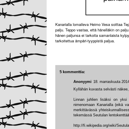
Kanarialla lomaileva Heimo Vesa soittaa Tep
palju. Teppo vastaa, että hänelläkin on palju
hänen paljunsa ei tarkoita samanlaista kylp
tarkoitettua ämpäri-tyyppistä paljua.
5 kommenttia:
Anonyymi
18. marraskuuta 2014
Kyllähän kuvasta selvästi näkee, 
Linnan juhlien lisäksi on yksi
nimenomaan Kanarialla (eikä vaik
merkittävässä yhteiskunnallises
tekemässä Seutulan lentokenttää 
http://fi.wikipedia.org/wiki/Seutul