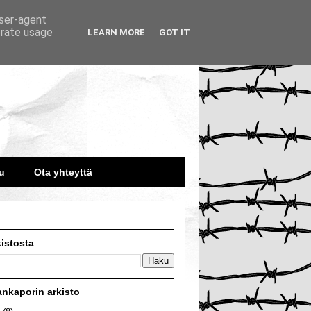
user-agent
erate usage
LEARN MORE
GOT IT
u
Ota yhteyttä
kistosta
ankaporin arkisto