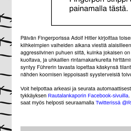
Päivän Fingerporissa Adolf Hitler kirjoittaa to
kiihkeimpien vaiheiden aikana viestiä alaisilleen. 
aggressiivinen puhuen siitä, kuinka jokaisen on t
kuoltava, ja uhkaillen rintamakarkureita hirttäm
syntyy Führerin tavasta lopettaa käskynsä tila
nähden koomisen leppoisasti syysterveisiä toivo
Voit helpottaa arkeasi ja seurata automaattises
tykkäyksen
Rautalankaporin Facebook-sivuilla
.
saat myös helposti seuraamalla
Twitterissä @R