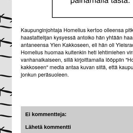
Kaupunginjohtaja Homelius kertoo olleensa pitk
haastattelijan kysyessä antoiko hän yhtään haa
antaneensa Ylen Kakkoseen, eli hän oli Yleisra
Homelius huomaa kuitenkin heti lehtimiehen v
vanhanaikaiseen, sillä kirjoittamalla lööppiin "H
kakkoseen" media antaa kuvan siitä, että kaupu
jonkun peräsuoleen.
Ei kommentteja:
Lähetä kommentti